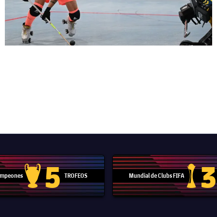
5
3
Campeones
TROFEOS
Mundial de Clubs FIFA
Trofeo de la Liga de Campeones
Trofeo del