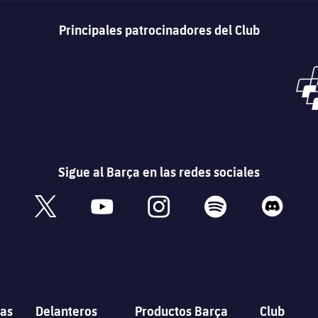
Principales patrocinadores del Club
Sigue al Barça en las redes sociales
book
x
youtube
instagram
spotify
discord
as
Delanteros
Productos Barça
Club