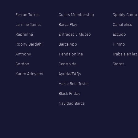
Ferran Torres
Culers Membership
Spotify Camp
Lamine Yamal
Barça Play
Canal ético
Raphinha
Entradas y Museo
Escudo
Roony Bardghji
Barça App
Himno
Anthony
Tienda online
Trabaja en las
Gordon
Centro de
Stores
Karim Adeyemi
Ayuda/FAQs
Hazte Beta Tester
Black Friday
Navidad Barça