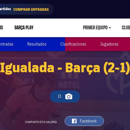
artidos
COMPRAR ENTRADAS
RS
BARÇA PLAY
PRIMER EQUIPO
CLUB
LABEL.ARIA.CARETD
Entradas
Resultados
Clasificaciones
Jugadores
Igualada - Barça (2-1
13
Icono de cámara
label.aria.facebook
Facebook
COMPARTE ESTA GALERÍA