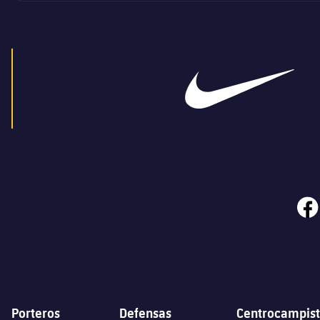
face
Porteros
Defensas
Centrocampist