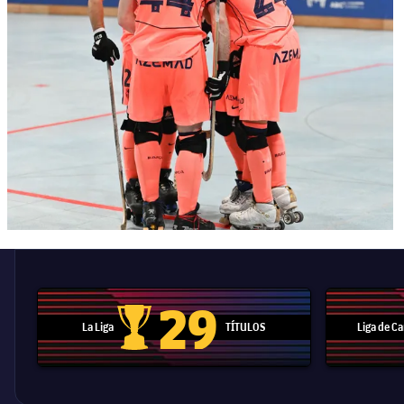
29
La Liga
TÍTULOS
Liga de 
Trofeo de La Liga