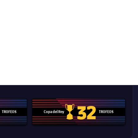
32
TROFEOS
Copa del Rey
TROFEOS
 Mundial de Clubes
Copa del Rey