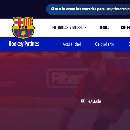
⚽Ya a la venta las entradas para los primeros p
ENTRADAS Y MUSEO
TIENDA
CULE
LABEL.SHARE.CARETDOWN
FC Barcelona club badge
Hockey Patines
Actualidad
Calendario
LABEL.ARIA.GALLERY
GALERÍA