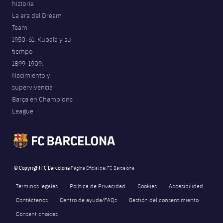
historia
La era del Dream
Team
1950-61. Kubala y su
tiempo
1899-1909.
Nacimiento y
supervivencia
Barça en Champions
League
© Copyright FC Barcelona
Página Oficial del FC Barcelona
Términos legales
Política de Privacidad
Cookies
Accesibilidad
Contáctenos
Centro de ayuda/FAQs
Gestión del consentimiento
Consent choices