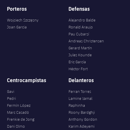
Porteros
Defensas
Wojciech Szczęsny
Alejandro Balde
Joan Garcia
Ronald Araujo
Pau Cubarsí
Andreas Christensen
Gerard Martín
Jules Kounde
Eric García
Héctor Fort
Centrocampistas
Delanteros
Gavi
Ferran Torres
Pedri
Lamine Yamal
Fermín López
Raphinha
Marc Casadó
Roony Bardghji
Frenkie de Jong
Anthony Gordon
Dani Olmo
Karim Adeyemi