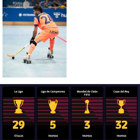
La Liga
Liga de Campeones
Mundial de Clubs
Copa del Rey
FIFA
Trofeo de La Liga
Trofeo de la Liga de Campeones
Trofeo del Mundial de Clube
Copa del 
29
5
3
32
TÍTULOS
TROFEOS
TROFEOS
TROFEOS