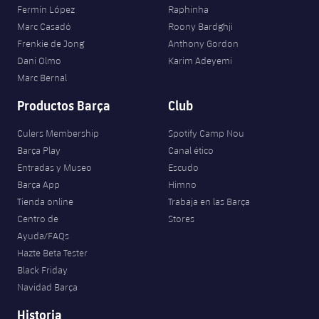
Fermín López
Raphinha
Marc Casadó
Roony Bardghji
Frenkie de Jong
Anthony Gordon
Dani Olmo
Karim Adeyemi
Marc Bernal
Productos Barça
Club
Culers Membership
Spotify Camp Nou
Barça Play
Canal ético
Entradas y Museo
Escudo
Barça App
Himno
Tienda online
Trabaja en las Barça
Centro de
Stores
Ayuda/FAQs
Hazte Beta Tester
Black Friday
Navidad Barça
Historia