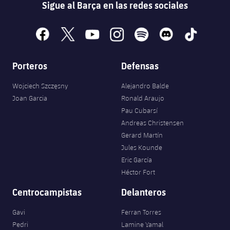
Sigue al Barça en las redes sociales
facebook
x
youtube
instagram
spotify
discord
tiktok
Porteros
Defensas
Wojciech Szczęsny
Alejandro Balde
Joan Garcia
Ronald Araujo
Pau Cubarsí
Andreas Christensen
Gerard Martín
Jules Kounde
Eric García
Héctor Fort
Centrocampistas
Delanteros
Gavi
Ferran Torres
Pedri
Lamine Yamal