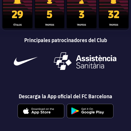
Trofeo de La Liga
Trofeo de la Liga de Campeones
Trofeo del Mundial de Clube
Copa del 
29
5
3
32
TÍTULOS
TROFEOS
TROFEOS
TROFEOS
Principales patrocinadores del Club
Descarga la App oficial del FC Barcelona