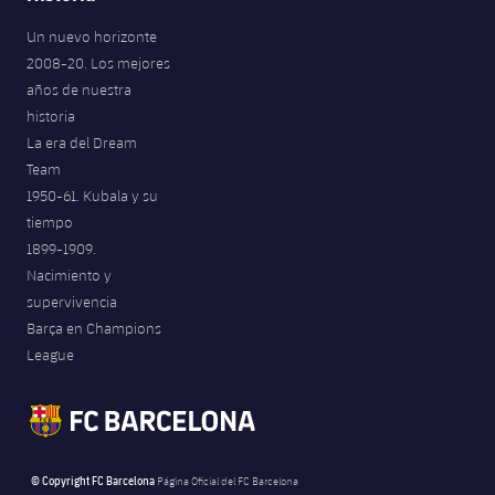
Un nuevo horizonte
2008-20. Los mejores
años de nuestra
historia
La era del Dream
Team
1950-61. Kubala y su
tiempo
1899-1909.
Nacimiento y
supervivencia
Barça en Champions
League
© Copyright FC Barcelona
Página Oficial del FC Barcelona