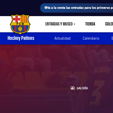
⚽Ya a la venta las entradas para los primeros p
ENTRADAS Y MUSEO
TIENDA
CULE
LABEL.SHARE.CARETDOWN
FC Barcelona club badge
Hockey Patines
Actualidad
Calendario
LABEL.ARIA.GALLERY
GALERÍA