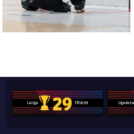
29
La Liga
TÍTULOS
Liga de 
Trofeo de La Liga