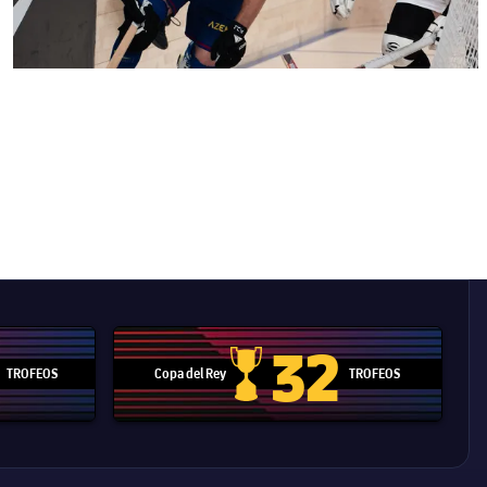
32
TROFEOS
Copa del Rey
TROFEOS
 Mundial de Clubes
Copa del Rey