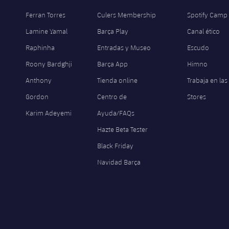
Ferran Torres
Culers Membership
Spotify Camp
Lamine Yamal
Barça Play
Canal ético
Raphinha
Entradas y Museo
Escudo
Roony Bardghji
Barça App
Himno
Anthony
Tienda online
Trabaja en las
Gordon
Centro de
Stores
Karim Adeyemi
Ayuda/FAQs
Hazte Beta Tester
Black Friday
Navidad Barça