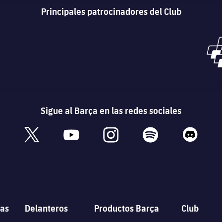
Principales patrocinadores del Club
Sigue al Barça en las redes sociales
book
x
youtube
instagram
spotify
discord
as
Delanteros
Productos Barça
Club