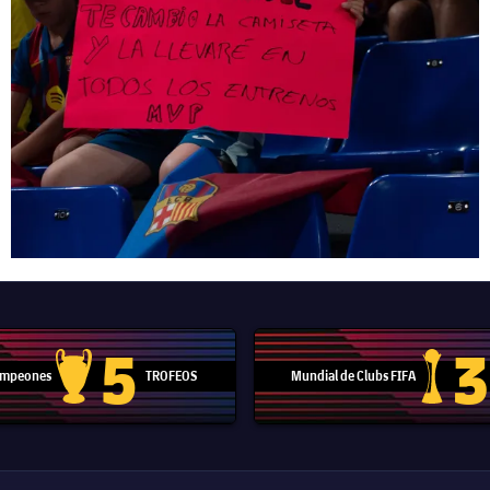
5
3
Campeones
TROFEOS
Mundial de Clubs FIFA
Trofeo de la Liga de Campeones
Trofeo del