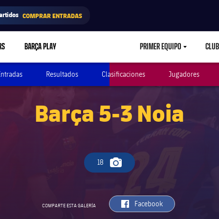
artidos
COMPRAR ENTRADAS
RS
BARÇA PLAY
PRIMER EQUIPO
CLUB
LABEL.ARIA.CARETD
Entradas
Resultados
Clasificaciones
Jugadores
Barça 5-3 Noia
18
Icono de cámara
label.aria.facebook
Facebook
COMPARTE ESTA GALERÍA