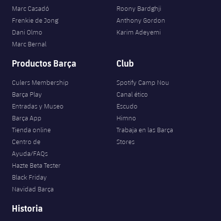
Marc Casadó
Roony Bardghji
Frenkie de Jong
Anthony Gordon
Dani Olmo
Karim Adeyemi
Marc Bernal
Productos Barça
Club
Culers Membership
Spotify Camp Nou
Barça Play
Canal ético
Entradas y Museo
Escudo
Barça App
Himno
Tienda online
Trabaja en las Barça
Centro de
Stores
Ayuda/FAQs
Hazte Beta Tester
Black Friday
Navidad Barça
Historia