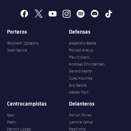
facebook
x
youtube
instagram
spotify
discord
tiktok
Porteros
Defensas
Wojciech Szczęsny
Alejandro Balde
Joan Garcia
Ronald Araujo
Pau Cubarsí
Andreas Christensen
Gerard Martín
Jules Kounde
Eric García
Héctor Fort
Centrocampistas
Delanteros
Gavi
Ferran Torres
Pedri
Lamine Yamal
Fermín López
Raphinha