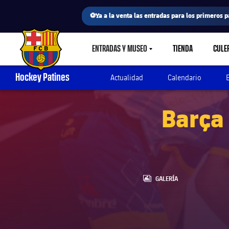
⚽Ya a la venta las entradas para los primeros p
ENTRADAS Y MUSEO
TIENDA
CULE
LABEL.SHARE.CARETDOWN
FC Barcelona club badge
Hockey Patines
Actualidad
Calendario
Barça 
LABEL.ARIA.GALLERY
GALERÍA