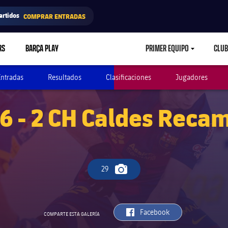
artidos
COMPRAR ENTRADAS
RS
BARÇA PLAY
PRIMER EQUIPO
CLUB
LABEL.ARIA.CARETD
Entradas
Resultados
Clasificaciones
Jugadores
6 - 2 CH Caldes Reca
29
Icono de cámara
label.aria.facebook
Facebook
COMPARTE ESTA GALERÍA