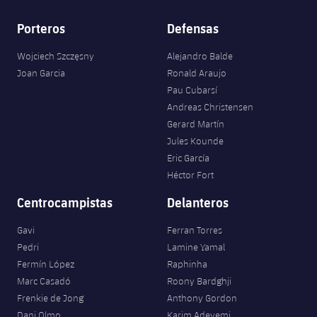
Porteros
Defensas
Wojciech Szczęsny
Alejandro Balde
Joan Garcia
Ronald Araujo
Pau Cubarsí
Andreas Christensen
Gerard Martín
Jules Kounde
Eric García
Héctor Fort
Centrocampistas
Delanteros
Gavi
Ferran Torres
Pedri
Lamine Yamal
Fermín López
Raphinha
Marc Casadó
Roony Bardghji
Frenkie de Jong
Anthony Gordon
Dani Olmo
Karim Adeyemi