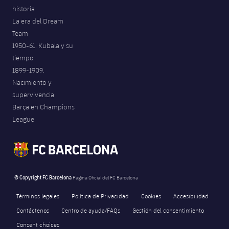
historia
La era del Dream
Team
1950-61. Kubala y su
tiempo
1899-1909.
Nacimiento y
supervivencia
Barça en Champions
League
© Copyright FC Barcelona
Página Oficial del FC Barcelona
Términos legales
Política de Privacidad
Cookies
Accesibilidad
Contáctenos
Centro de ayuda/FAQs
Gestión del consentimiento
Consent choices