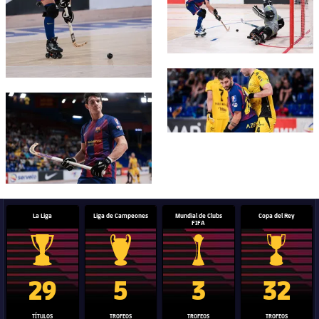
FC Barcelona club badge
FC Barcelona club badge
La Liga
Liga de Campeones
Mundial de Clubs
Copa del Rey
FIFA
Trofeo de La Liga
Trofeo de la Liga de Campeones
Trofeo del Mundial de Clube
Copa del 
29
5
3
32
TÍTULOS
TROFEOS
TROFEOS
TROFEOS