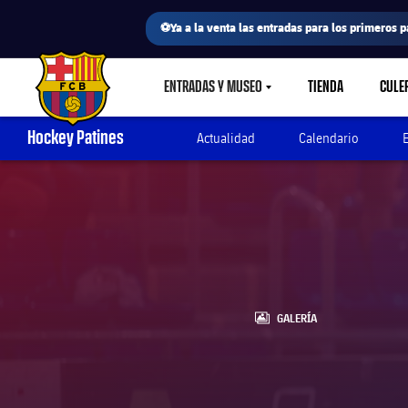
⚽Ya a la venta las entradas para los primeros p
ENTRADAS Y MUSEO
TIENDA
CULE
LABEL.SHARE.CARETDOWN
FC Barcelona club badge
Hockey Patines
Actualidad
Calendario
LABEL.ARIA.GALLERY
GALERÍA