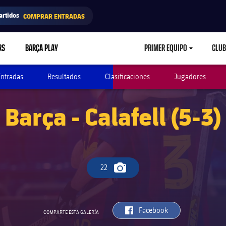
artidos
COMPRAR ENTRADAS
RS
BARÇA PLAY
PRIMER EQUIPO
CLUB
LABEL.ARIA.CARETD
Entradas
Resultados
Clasificaciones
Jugadores
Barça - Calafell (5-3)
22
Icono de cámara
label.aria.facebook
Facebook
COMPARTE ESTA GALERÍA