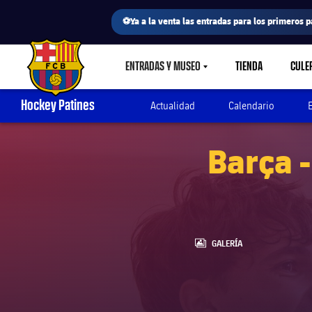
⚽Ya a la venta las entradas para los primeros p
ENTRADAS Y MUSEO
TIENDA
CULE
LABEL.SHARE.CARETDOWN
FC Barcelona club badge
Hockey Patines
Actualidad
Calendario
Barça -
LABEL.ARIA.GALLERY
GALERÍA