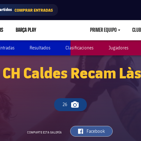
artidos
COMPRAR ENTRADAS
RS
BARÇA PLAY
PRIMER EQUIPO
CLUB
LABEL.ARIA.CARETD
Entradas
Resultados
Clasificaciones
Jugadores
 CH Caldes Recam Làs
26
Icono de cámara
label.aria.facebook
Facebook
COMPARTE ESTA GALERÍA