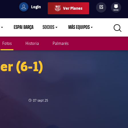
Login
ES
Ver Planes
filled-badge
user
Culers
www
ESPAI BARÇA
SOCIOS
MÁS EQUIPOS
OWN
LABEL.ARIA.CARETDOWN
LABEL.ARIA.CARETDOWN
LABEL.ARIA.CARETDOWN
Fotos
Historia
Palmarés
er (6-1)
Fecha de publicación
07 sept 25