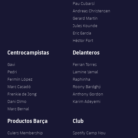
Pau Cubarsí
Andreas Christensen
Gerard Martín
Jules Kounde
Eric García
Héctor Fort
Centrocampistas
Delanteros
Gavi
Ferran Torres
Pedri
Lamine Yamal
Fermín López
Raphinha
Marc Casadó
Roony Bardghji
Frenkie de Jong
Anthony Gordon
Dani Olmo
Karim Adeyemi
Marc Bernal
Productos Barça
Club
Culers Membership
Spotify Camp Nou