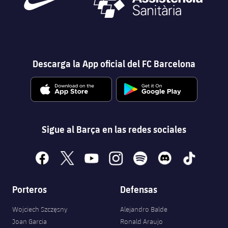
Descarga la App oficial del FC Barcelona
Sigue al Barça en las redes sociales
facebook
x
youtube
instagram
spotify
discord
tiktok
Porteros
Defensas
Wojciech Szczęsny
Alejandro Balde
Joan Garcia
Ronald Araujo