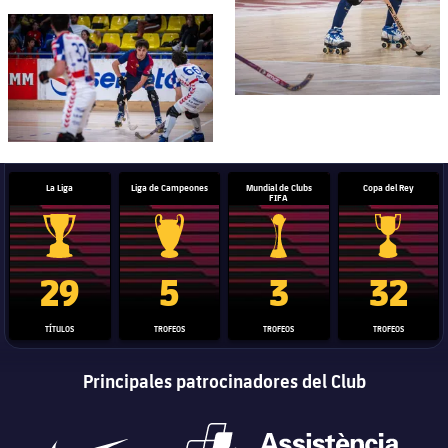
FC Barcelona club badge
La Liga
Liga de Campeones
Mundial de Clubs
Copa del Rey
FIFA
Trofeo de La Liga
Trofeo de la Liga de Campeones
Trofeo del Mundial de Clube
Copa del 
29
5
3
32
TÍTULOS
TROFEOS
TROFEOS
TROFEOS
Principales patrocinadores del Club