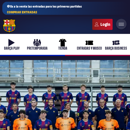
⚽Ya a la venta las entradas para los primeros partidos
COMPRAR ENTRADAS
FC Barcelona club badge
b-play
culers-ball
uniform
ticket-full
ticket-v
BARÇA PLAY
PRETEMPORADA
TIENDA
ENTRADAS Y MUSEO
BARÇA BUSINESS