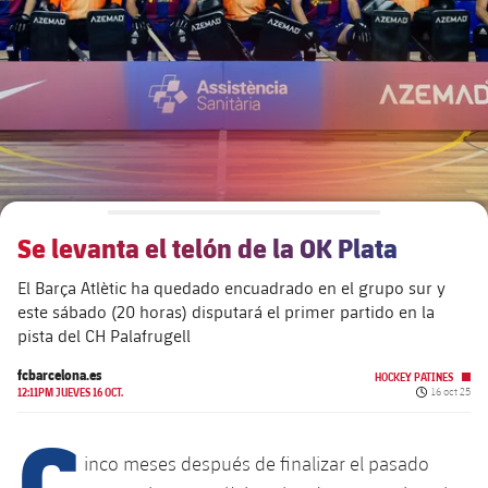
plusicon
más
Junta Directiva
plusicon
más
Estructura ejecutiva
Barça Academy
plusicon
más
Organigramas
Más que un club
chevron-right
label.aria.chevronright
Se levanta el telón de la OK Plata
Década a década
El Barça Atlètic ha quedado encuadrado en el grupo sur y
Órganos
Masia 360
chevron-right
label.aria.chevronright
Presidentes
este sábado (20 horas) disputará el primer partido en la
pista del CH Palafrugell
Documents
La Masia
chevron-right
label.aria.chevronright
Jugadores de leyenda
fcbarcelona.es
HOCKEY PATINES
Fecha de pu
12:11PM JUEVES 16 OCT.
16 oct 25
Comisiones y órganos
C
Entrenadores
chevron-right
label.aria.chevronright
inco meses después de finalizar el pasado
Centro de documentación