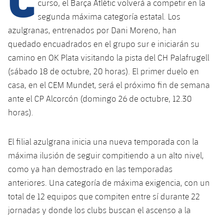
curso, el Barça Atlètic volverá a competir en la
segunda máxima categoría estatal. Los
azulgranas, entrenados por Dani Moreno, han
plusicon
más
quedado encuadrados en el grupo sur e iniciarán su
camino en OK Plata visitando la pista del CH Palafrugell
Instalaciones
(sábado 18 de octubre, 20 horas). El primer duelo en
Spotify Camp Nou
casa, en el CEM Mundet, será el próximo fin de semana
ante el CP Alcorcón (domingo 26 de octubre, 12.30
Palau Blaugrana
horas).
Estadi Johan Cruyff
El filial azulgrana inicia una nueva temporada con la
máxima ilusión de seguir compitiendo a un alto nivel,
Barça Cafe
como ya han demostrado en las temporadas
plusicon
más
anteriores. Una categoría de máxima exigencia, con un
Ciutat Esportiva
total de 12 equipos que compiten entre sí durante 22
Servicios
plusicon
más
jornadas y donde los clubs buscan el ascenso a la
La Masia