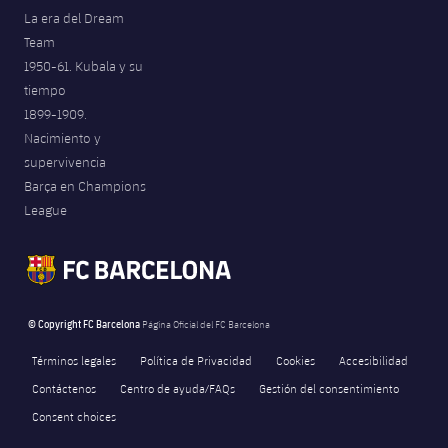
La era del Dream
Team
1950-61. Kubala y su
tiempo
1899-1909.
Nacimiento y
supervivencia
Barça en Champions
League
© Copyright FC Barcelona
Página Oficial del FC Barcelona
Términos legales
Política de Privacidad
Cookies
Accesibilidad
Contáctenos
Centro de ayuda/FAQs
Gestión del consentimiento
Consent choices