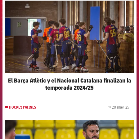
FCB Barcelona badge
El Barça Atlètic y el Nacional Catalana finalizan la
temporada 2024/25
20 may. 25
HOCKEY PATINES
label.
FCB Barcelona badge