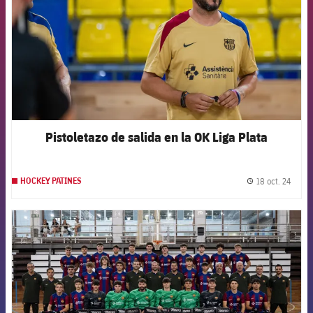
Pistoletazo de salida en la OK Liga Plata
18 oct. 24
HOCKEY PATINES
label.
FCB Barcelona badge