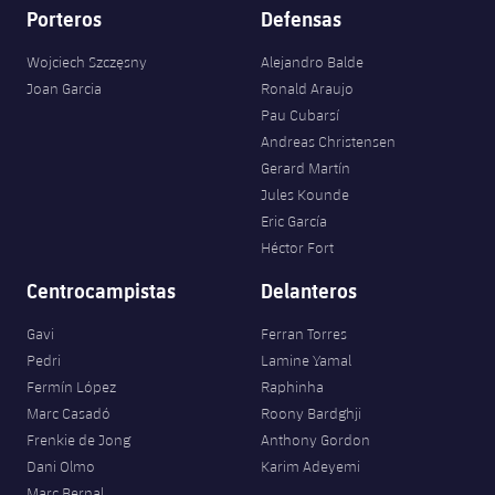
Porteros
Defensas
Wojciech Szczęsny
Alejandro Balde
Joan Garcia
Ronald Araujo
Pau Cubarsí
Andreas Christensen
Gerard Martín
Jules Kounde
Eric García
Héctor Fort
Centrocampistas
Delanteros
Gavi
Ferran Torres
Pedri
Lamine Yamal
Fermín López
Raphinha
Marc Casadó
Roony Bardghji
Frenkie de Jong
Anthony Gordon
Dani Olmo
Karim Adeyemi
Marc Bernal