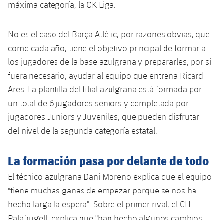
máxima categoría, la OK Liga.
Servicios Médicos
Acreditaciones
Accesibilidad
No es el caso del Barça Atlètic, por razones obvias, que
Instalaciones
como cada año, tiene el objetivo principal de formar a
los jugadores de la base azulgrana y prepararles, por si
fuera necesario, ayudar al equipo que entrena Ricard
Ares. La plantilla del filial azulgrana está formada por
un total de 6 jugadores seniors y completada por
jugadores Juniors y Juveniles, que pueden disfrutar
del nivel de la segunda categoría estatal.
La formación pasa por delante de todo
El técnico azulgrana Dani Moreno explica que el equipo
"tiene muchas ganas de empezar porque se nos ha
hecho larga la espera". Sobre el primer rival, el CH
Palafrugell, explica que "han hecho algunos cambios