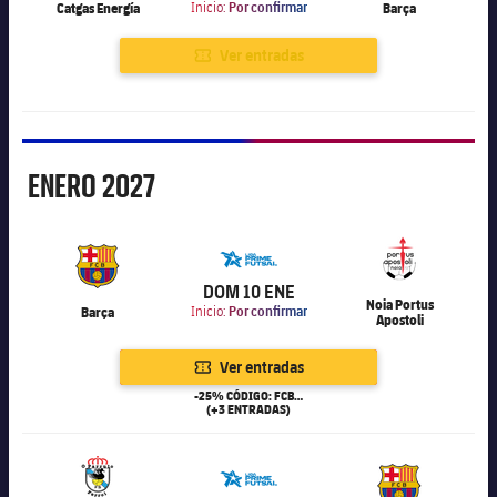
Catgas Energía
Inicio:
Por confirmar
Barça
Ver entradas
Enero
ENERO
2027
6.000
DOM 10 ENE
Noia Portus
Barça
Inicio:
Por confirmar
Apostoli
Ver entradas
-25% CÓDIGO: FCB25
(+3 ENTRADAS)
6.000