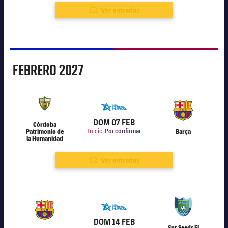
Ver entradas
Febrero
FEBRERO
2027
6.000
DOM 07 FEB
Córdoba
Patrimonio de
Inicio:
Por confirmar
Barça
la Humanidad
Ver entradas
6.000
DOM 14 FEB
Sur Seeds El