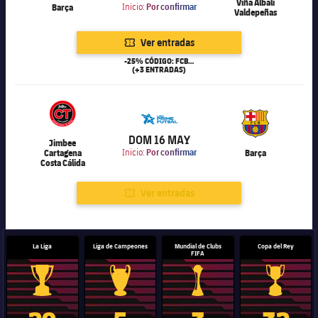
Viña Albali
Barça
Inicio:
Por confirmar
Valdepeñas
Ver entradas
-25% CÓDIGO: FCB25
(+3 ENTRADAS)
6.000
DOM 16 MAY
Jimbee
Cartagena
Inicio:
Por confirmar
Barça
Costa Cálida
Ver entradas
La Liga
Liga de Campeones
Mundial de Clubs
Copa del Rey
FIFA
Trofeo de La Liga
Trofeo de la Liga de Campeones
Trofeo del Mundial de Clube
Copa del 