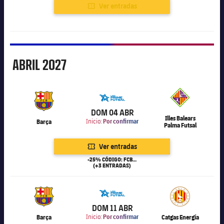
Ver entradas
Abril
ABRIL
2027
6.000
DOM 04 ABR
Illes Balears
Barça
Inicio:
Por confirmar
Palma Futsal
Ver entradas
-25% CÓDIGO: FCB25
(+3 ENTRADAS)
6.000
DOM 11 ABR
Barça
Inicio:
Por confirmar
Catgas Energía