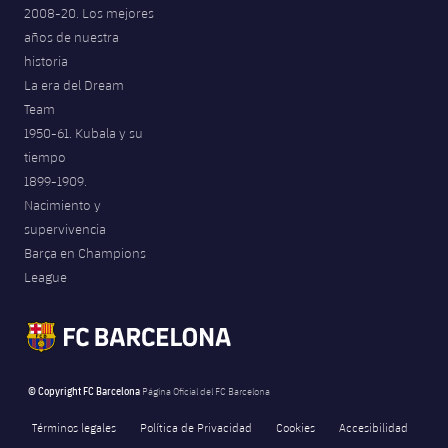
2008-20. Los mejores
años de nuestra
historia
La era del Dream
Team
1950-61. Kubala y su
tiempo
1899-1909.
Nacimiento y
supervivencia
Barça en Champions
League
© Copyright FC Barcelona
Página Oficial del FC Barcelona
Términos legales
Política de Privacidad
Cookies
Accesibilidad