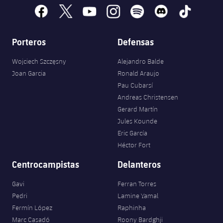
facebook
x
youtube
instagram
spotify
discord
tiktok
Porteros
Defensas
Wojciech Szczęsny
Alejandro Balde
Joan Garcia
Ronald Araujo
Pau Cubarsí
Andreas Christensen
Gerard Martín
Jules Kounde
Eric García
Héctor Fort
Centrocampistas
Delanteros
Gavi
Ferran Torres
Pedri
Lamine Yamal
Fermín López
Raphinha
Marc Casadó
Roony Bardghji