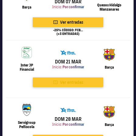
DOM 07 MAR
Quesos Hidalgo
Barça
Inicio:
Por confirmar
Manzanares
Ver entradas
-25% CÓDIGO: FCB25
(+3 ENTRADAS)
6.000
DOM 21 MAR
Inter JP
Inicio:
Por confirmar
Barça
Financial
Ver entradas
6.000
DOM 28 MAR
Servigroup
Inicio:
Por confirmar
Barça
Peñíscola