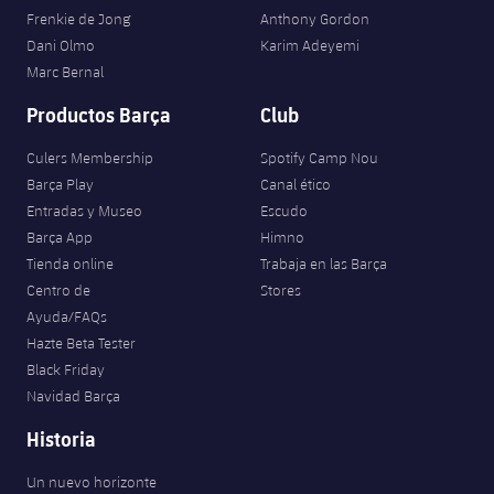
Frenkie de Jong
Anthony Gordon
Dani Olmo
Karim Adeyemi
Marc Bernal
Productos Barça
Club
Culers Membership
Spotify Camp Nou
Barça Play
Canal ético
Entradas y Museo
Escudo
Barça App
Himno
Tienda online
Trabaja en las Barça
Centro de
Stores
Ayuda/FAQs
Hazte Beta Tester
Black Friday
Navidad Barça
Historia
Un nuevo horizonte