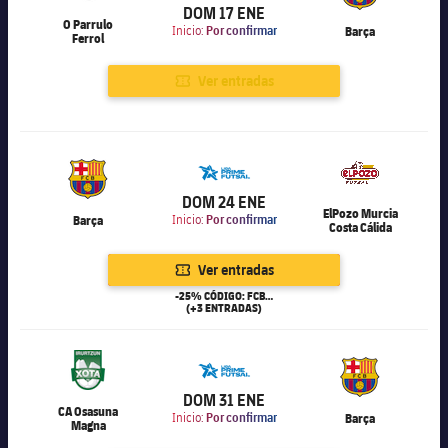
DOM 17 ENE
O Parrulo
Inicio:
Por confirmar
Barça
Ferrol
Ver entradas
6.000
DOM 24 ENE
ElPozo Murcia
Barça
Inicio:
Por confirmar
Costa Cálida
Ver entradas
-25% CÓDIGO: FCB25
(+3 ENTRADAS)
6.000
DOM 31 ENE
CA Osasuna
Inicio:
Por confirmar
Barça
Magna