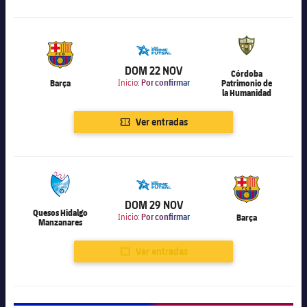
6.000
DOM 22 NOV
Córdoba
Barça
Inicio:
Por confirmar
Patrimonio de
la Humanidad
Ver entradas
6.000
DOM 29 NOV
Quesos Hidalgo
Inicio:
Por confirmar
Barça
Manzanares
Ver entradas