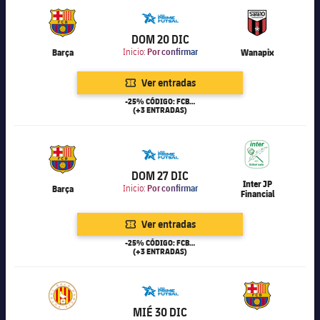
6.000
DOM 20 DIC
Barça
Inicio:
Por confirmar
Wanapix
Ver entradas
-25% CÓDIGO: FCB25
(+3 ENTRADAS)
6.000
DOM 27 DIC
Inter JP
Barça
Inicio:
Por confirmar
Financial
Ver entradas
-25% CÓDIGO: FCB25
(+3 ENTRADAS)
6.000
MIÉ 30 DIC