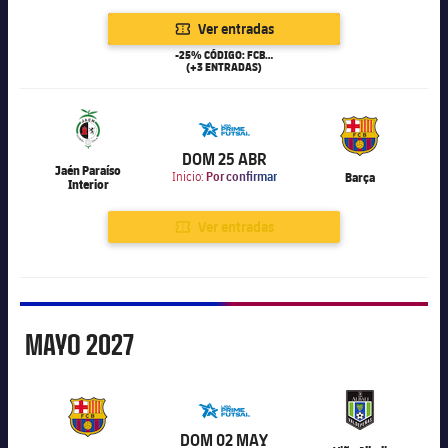
Ver entradas
-25% CÓDIGO: FCB25
(+3 ENTRADAS)
6.000
DOM 25 ABR
Jaén Paraíso
Inicio:
Por confirmar
Barça
Interior
Ver entradas
Mayo
MAYO
2027
6.000
DOM 02 MAY