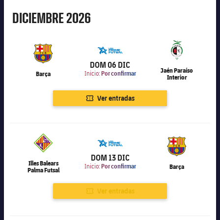
Diciembre
DICIEMBRE
2026
6.000
DOM 06 DIC
Jaén Paraíso
Barça
Inicio:
Por confirmar
Interior
Ver entradas
6.000
DOM 13 DIC
Illes Balears
Inicio:
Por confirmar
Barça
Palma Futsal
Ver entradas