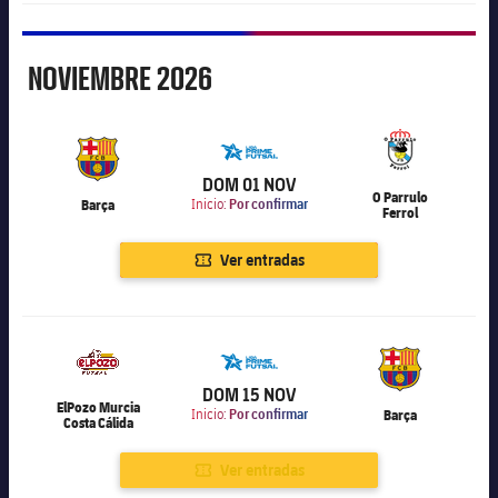
Noviembre
NOVIEMBRE
2026
6.000
DOM 01 NOV
O Parrulo
Barça
Inicio:
Por confirmar
Ferrol
Ver entradas
6.000
DOM 15 NOV
ElPozo Murcia
Inicio:
Por confirmar
Barça
Costa Cálida
Ver entradas