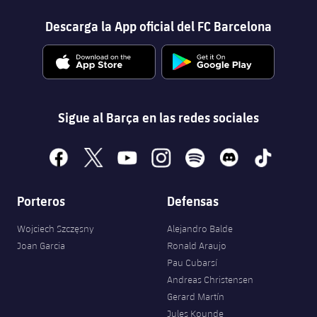
Descarga la App oficial del FC Barcelona
Sigue al Barça en las redes sociales
facebook
x
youtube
instagram
spotify
discord
tiktok
Porteros
Defensas
Wojciech Szczęsny
Alejandro Balde
Joan Garcia
Ronald Araujo
Pau Cubarsí
Andreas Christensen
Gerard Martín
Jules Kounde