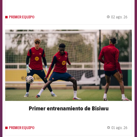
02 ago. 26
PRIMER EQUIPO
label.
FCB Barcelona badge
Primer entrenamiento de Bisiwu
01 ago. 26
PRIMER EQUIPO
label.