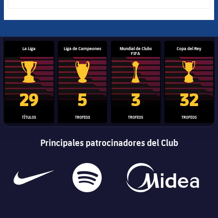
La Liga
Liga de Campeones
Mundial de Clubs
Copa del Rey
FIFA
Trofeo de La Liga
Trofeo de la Liga de Campeones
Trofeo del Mundial de Clube
Copa del 
29
5
3
32
TÍTULOS
TROFEOS
TROFEOS
TROFEOS
Principales patrocinadores del Club