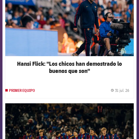
Hansi Flick: "Los chicos han demostrado lo
buenos que son"
31 jul. 26
PRIMER EQUIPO
label.
FCB Barcelona badge