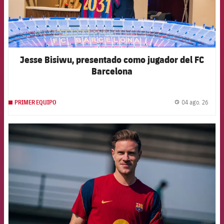
Jesse Bisiwu, presentado como jugador del FC
Barcelona
04 ago. 26
PRIMER EQUIPO
label.
FCB Barcelona badge