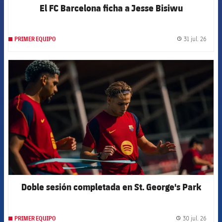
El FC Barcelona ficha a Jesse Bisiwu
31 jul. 26
PRIMER EQUIPO
label.
FCB Barcelona badge
Doble sesión completada en St. George's Park
30 jul. 26
PRIMER EQUIPO
label.