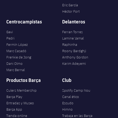
Eric García
Héctor Fort
Centrocampistas
Delanteros
Gavi
Ferran Torres
Pedri
Lamine Yamal
Fermín López
Raphinha
Marc Casadó
Roony Bardghji
Frenkie de Jong
Anthony Gordon
Dani Olmo
Karim Adeyemi
Marc Bernal
Productos Barça
Club
Culers Membership
Spotify Camp Nou
Barça Play
Canal ético
Entradas y Museo
Escudo
Barça App
Himno
Tienda online
Trabaja en las Barça