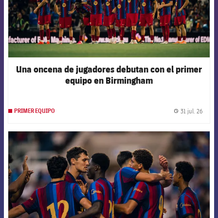
Una oncena de jugadores debutan con el primer
equipo en Birmingham
31 jul. 26
PRIMER EQUIPO
label.
FCB Barcelona badge