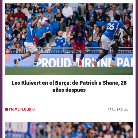
FCB Barcelona badge
Los Kluivert en el Barça: de Patrick a Shane, 28
años después
01 ago. 26
PRIMER EQUIPO
label.
FCB Barcelona badge