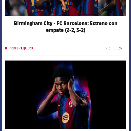
Birmingham City - FC Barcelona: Estreno con
empate (2-2, 3-2)
31 jul. 26
PRIMER EQUIPO
label.
FCB Barcelona badge