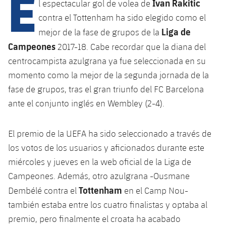
E
Calendario
Ivan Rakitic
l espectacular gol de volea de
Campus Verano
Base
contra el Tottenham ha sido elegido como el
SUB13
SUB13 B
Entradas
Barça Atlètic
Liga de
mejor de la fase de grupos de la
plusicon
más
PLUSICON
MÁS
SUB12
Campeones
2017-18. Cabe recordar que la diana del
SUB12 C
Gameday Shows
Junior
Primer Equipo
Instalaciones
centrocampista azulgrana ya fue seleccionada en su
plusicon
más
SUB11 A
SUB11 C
momento como la mejor de la segunda jornada de la
Resultados
Cadete A
Actualidad
Barça Atlètic
Spotify Camp Nou
fase de grupos, tras el gran triunfo del FC Barcelona
plusicon
más
SUB11 B
Clasificación
ante el conjunto inglés en Wembley (2-4).
Cadete B
Calendario
Actualidad
Palau Blaugrana
Base
plusicon
más
SUB10 A
Jugadores
Infantil A
El premio de la UEFA ha sido seleccionado a través de
Entradas
Calendario
Estadi Johan Cruyff
Actualidad
SUB10 B
los votos de los usuarios y aficionados durante este
PLUSICON
MÁS
Fotos
Infantil B
Resultados
miércoles y jueves en la web oficial de la Liga de
Resultados
Juvenil
Barça Cafe
Primer equipo
SUB9 A
plusicon
más
Campeones. Además, otro azulgrana -Ousmane
plusicon
más
Historia
Mini
Clasificaciones
Clasificaciones
Tottenham
Dembélé contra el
en el Camp Nou-
Cadete A
Ciutat Esportiva
Actualidad
SUB9 B
Barça Atlètic
plusicon
más
Servicios
Palmarés
también estaba entre los cuatro finalistas y optaba al
plusicon
más
Jugadores
Jugadores
Cadete B
premio, pero finalmente el croata ha acabado
Calendario
SUB8 A
La Masia
Actualidad
Base