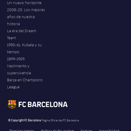
Un nuevo horizonte
2008-20. Los mejores
años de nuestra
historia
La era del Dream
Team
1950-61. Kubala y su
tiempo
1899-1909.
Nacimiento y
supervivencia
Barça en Champions
League
© Copyright FC Barcelona
Página Oficial del FC Barcelona
Términos legales
Política de Privacidad
Cookies
Accesibilidad