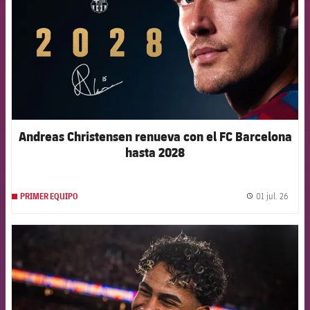
Andreas Christensen renueva con el FC Barcelona
hasta 2028
01 jul. 26
PRIMER EQUIPO
label.
FCB Barcelona badge