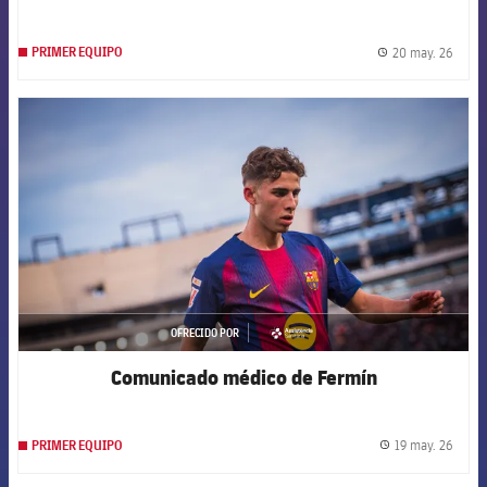
20 may. 26
PRIMER EQUIPO
label.
FCB Barcelona badge
OFRECIDO POR
asistencia
Comunicado médico de Fermín
19 may. 26
PRIMER EQUIPO
label.