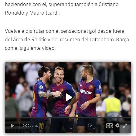
plusicon
más
Servicios Médicos
haciéndose con él, superando también a Cristiano
Acreditaciones
Fotos
Fotos
Infantil A
Entradas
Ronaldo y Mauro Icardi.
SUB8 B
Calendario
Campus Verano
Actualidad
Accesibilidad
Historia
Instalaciones
Infantil B
Resultados
Resultados
Vuelve a disfrutar con el sensacional gol desde fuera
Juvenil
PLUSICON
MÁS
Palmarés
del área de Rakitic y del resumen del Tottenham-Barça
Clasificaciones
Jugadores
Cadete
Primer equipo
con el siguiente vídeo.
plusicon
más
Jugadors
Clasificaciones
Infantil
Actualidad
Barça Atlètic
plusicon
más
Fotos
Alevín
Calendario
Actualidad
Base
plusicon
más
Palmarés
Entradas
Calendario
Campus Verano
Actualidad
Historia
Resultados
Resultados
Barça C
PLUSICON
MÁS
Clasificaciones
Jugadores
Junior
Información general
plusicon
más