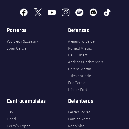
facebook
x
youtube
instagram
spotify
discord
tiktok
Porteros
Defensas
Wojciech Szczęsny
Alejandro Balde
Joan Garcia
Ronald Araujo
Pau Cubarsí
Andreas Christensen
Gerard Martín
Jules Kounde
Eric García
Héctor Fort
Centrocampistas
Delanteros
Gavi
Ferran Torres
Pedri
Lamine Yamal
Fermín López
Raphinha