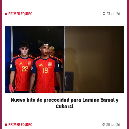
23 jul. 26
PRIMER EQUIPO
label.
FCB Barcelona badge
Nuevo hito de precocidad para Lamine Yamal y
Cubarsí
20 jul. 26
PRIMER EQUIPO
label.