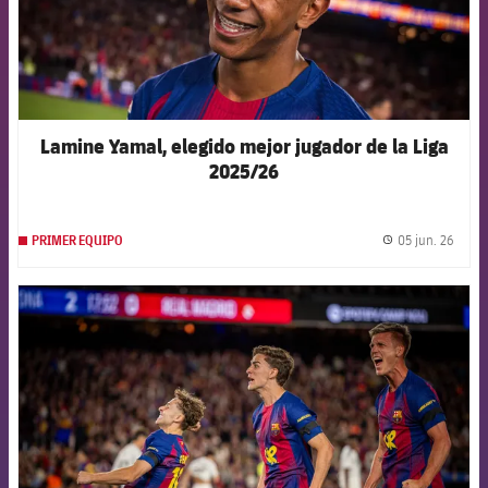
Lamine Yamal, elegido mejor jugador de la Liga
2025/26
05 jun. 26
PRIMER EQUIPO
label.
FCB Barcelona badge