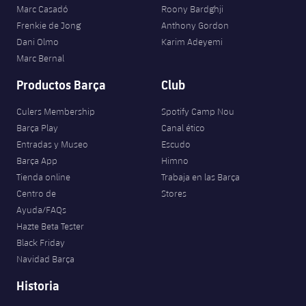
Marc Casadó
Roony Bardghji
Frenkie de Jong
Anthony Gordon
Dani Olmo
Karim Adeyemi
Marc Bernal
Productos Barça
Club
Culers Membership
Spotify Camp Nou
Barça Play
Canal ético
Entradas y Museo
Escudo
Barça App
Himno
Tienda online
Trabaja en las Barça
Centro de
Stores
Ayuda/FAQs
Hazte Beta Tester
Black Friday
Navidad Barça
Historia