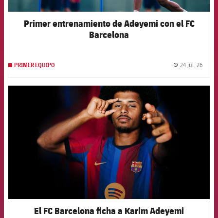
Primer entrenamiento de Adeyemi con el FC
Barcelona
24 jul. 26
PRIMER EQUIPO
label.
FCB Barcelona badge
El FC Barcelona ficha a Karim Adeyemi