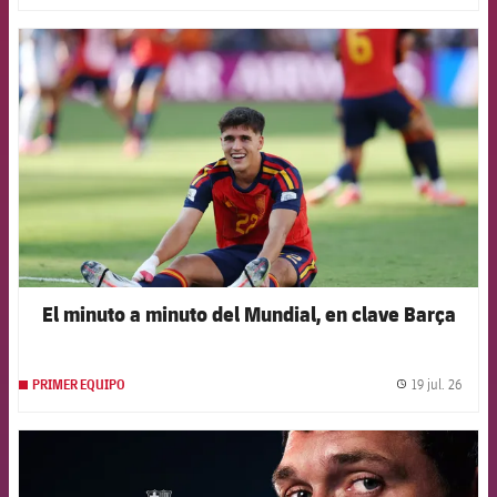
FCB Barcelona badge
El minuto a minuto del Mundial, en clave Barça
19 jul. 26
PRIMER EQUIPO
label.
FCB Barcelona badge