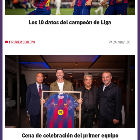
Los 10 datos del campeón de Liga
26 may. 26
PRIMER EQUIPO
label.
FCB Barcelona badge
Cena de celebración del primer equipo