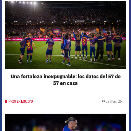
FCB Barcelona badge
Una fortaleza inexpugnable: los datos del 57 de
57 en casa
19 may. 26
PRIMER EQUIPO
label.
FCB Barcelona badge