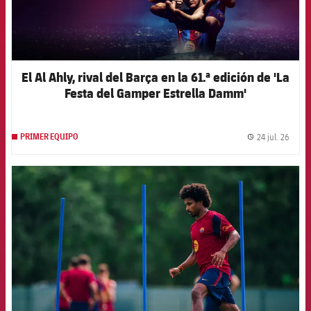
El Al Ahly, rival del Barça en la 61.ª edición de 'La
Festa del Gamper Estrella Damm'
24 jul. 26
PRIMER EQUIPO
label.
FCB Barcelona badge