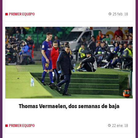
25 feb. 18
PRIMER EQUIPO
label.
FCB Barcelona badge
Thomas Vermaelen, dos semanas de baja
22 ene. 18
PRIMER EQUIPO
label.