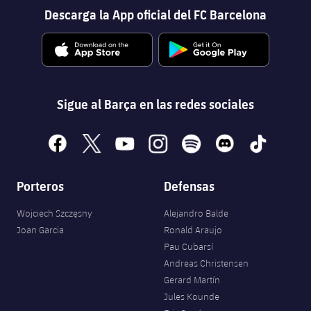
Descarga la App oficial del FC Barcelona
Sigue al Barça en las redes sociales
facebook
x
youtube
instagram
spotify
discord
tiktok
Porteros
Defensas
Wojciech Szczęsny
Alejandro Balde
Joan Garcia
Ronald Araujo
Pau Cubarsí
Andreas Christensen
Gerard Martín
Jules Kounde