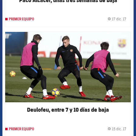
17 dic. 17
PRIMER EQUIPO
label.
FCB Barcelona badge
Deulofeu, entre 7 y 10 días de baja
15 dic. 17
PRIMER EQUIPO
label.