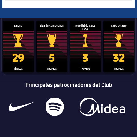
La Liga
Liga de Campeones
Mundial de Clubs
Copa del Rey
FIFA
Trofeo de La Liga
Trofeo de la Liga de Campeones
Trofeo del Mundial de Clube
Copa del 
29
5
3
32
TÍTULOS
TROFEOS
TROFEOS
TROFEOS
Principales patrocinadores del Club