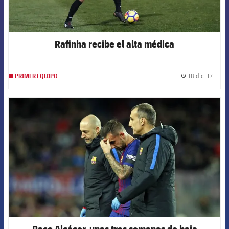
Rafinha recibe el alta médica
18 dic. 17
PRIMER EQUIPO
label.
FCB Barcelona badge
Paco Alcácer, unas tres semanas de baja