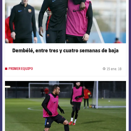
Dembélé, entre tres y cuatro semanas de baja
15 ene. 18
PRIMER EQUIPO
label.
FCB Barcelona badge