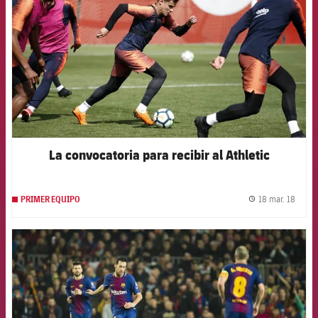
La convocatoria para recibir al Athletic
18 mar. 18
PRIMER EQUIPO
label.
FCB Barcelona badge