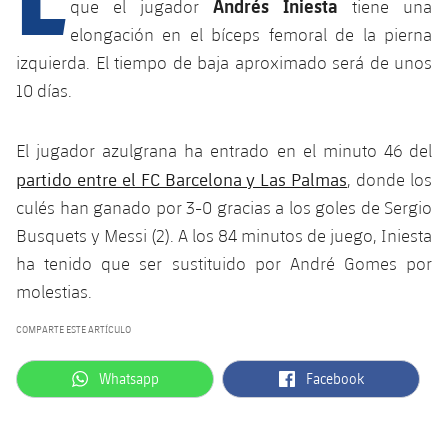
Calendario
Andrés Iniesta
que el jugador
tiene una
Campus Verano
Base
elongación en el bíceps femoral de la pierna
SUB13
SUB13 B
Entradas
Barça Atlètic
izquierda. El tiempo de baja aproximado será de unos
plusicon
más
PLUSICON
MÁS
SUB12
10 días.
SUB12 C
Gameday Shows
Junior
Primer Equipo
Instalaciones
plusicon
más
SUB11 A
SUB11 C
El jugador azulgrana ha entrado en el minuto 46 del
Resultados
Cadete A
Actualidad
Barça Atlètic
Spotify Camp Nou
partido entre el FC Barcelona y Las Palmas
plusicon
más
, donde los
SUB11 B
Clasificación
culés han ganado por 3-0 gracias a los goles de Sergio
Cadete B
Calendario
Actualidad
Palau Blaugrana
Base
plusicon
más
Busquets y Messi (2). A los 84 minutos de juego, Iniesta
SUB10 A
Jugadores
Infantil A
ha tenido que ser sustituido por André Gomes por
Entradas
Calendario
Estadi Johan Cruyff
Actualidad
SUB10 B
molestias.
PLUSICON
MÁS
Fotos
Infantil B
Resultados
Resultados
Juvenil
COMPARTE ESTE ARTÍCULO
Barça Cafe
Primer equipo
SUB9 A
plusicon
más
plusicon
más
Historia
Mini
Clasificaciones
Clasificaciones
label.aria.whatsapp
label.aria.facebook
Cadete A
Whatsapp
Facebook
Ciutat Esportiva
Actualidad
SUB9 B
Barça Atlètic
plusicon
más
Servicios
Palmarés
plusicon
más
Jugadores
Jugadores
Cadete B
Calendario
SUB8 A
La Masia
Actualidad
Base