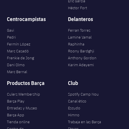
Eric García
Héctor Fort
Centrocampistas
Delanteros
Gavi
Ferran Torres
Pedri
Lamine Yamal
Fermín López
Raphinha
Marc Casadó
Roony Bardghji
Frenkie de Jong
Anthony Gordon
Dani Olmo
Karim Adeyemi
Marc Bernal
Productos Barça
Club
Culers Membership
Spotify Camp Nou
Barça Play
Canal ético
Entradas y Museo
Escudo
Barça App
Himno
Tienda online
Trabaja en las Barça
Centro de
Stores