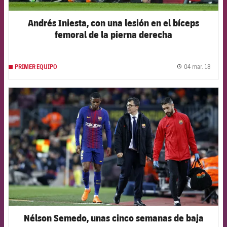
Andrés Iniesta, con una lesión en el bíceps
femoral de la pierna derecha
04 mar. 18
PRIMER EQUIPO
label.
FCB Barcelona badge
Nélson Semedo, unas cinco semanas de baja