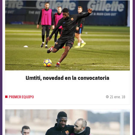
FCB Barcelona badge
Umtiti, novedad en la convocatoria
21 ene. 18
PRIMER EQUIPO
label.
FCB Barcelona badge