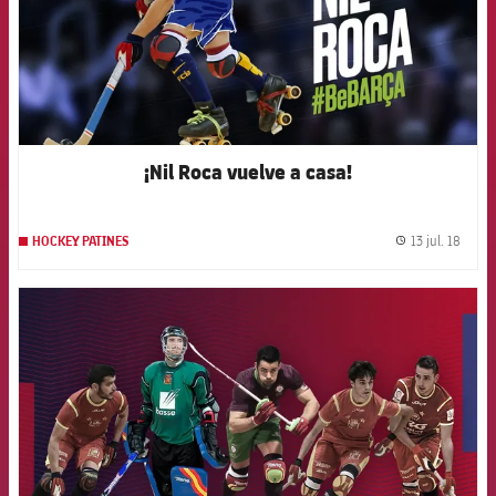
¡Nil Roca vuelve a casa!
13 jul. 18
HOCKEY PATINES
label.
FCB Barcelona badge