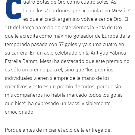
C
Calendario
uatro Botas de Oro como cuatro soles. Así
Campus Verano
Base
Leo Messi
lucen los galardones que acumula
. Y
SUB13
SUB13 B
Entradas
Barça Atlètic
es que el crack argentino volve a ser de Oro. El
plusicon
más
PLUSICON
MÁS
SUB12
'10' del Barça ha recibido este viernes la Bota de Oro
SUB12 C
Gameday Shows
Junior
Primer Equipo
Instalaciones
que le acredita como máximo goleador de Europa de la
plusicon
más
SUB11 A
SUB11 C
temporada pasada con 37 goles y ya suma cuatro en
Resultados
Cadete A
Actualidad
Barça Atlètic
Spotify Camp Nou
su carrera. En un acto celebrado en la Antigua Fábrica
plusicon
más
SUB11 B
Estrella Damm, Messi ha destacado que este premio no
Clasificación
Cadete B
Calendario
Actualidad
Palau Blaugrana
Base
es sólo un premio para él, sino que "los premios
plusicon
más
SUB10 A
Jugadores
individuales vienen siempre de la mano de los
Infantil A
Entradas
Calendario
Estadi Johan Cruyff
Actualidad
colectivos y esto es un premio de todos, porque sin
SUB10 B
PLUSICON
MÁS
Fotos
Infantil B
mis compañeros no habría marcado todos los goles
Resultados
Resultados
Juvenil
Barça Cafe
Primer equipo
SUB9 A
que hice", ha expresado un Messi visiblemente
plusicon
más
plusicon
más
Historia
Mini
Clasificaciones
emocionado.
Clasificaciones
Cadete A
Ciutat Esportiva
Actualidad
SUB9 B
Barça Atlètic
plusicon
más
Servicios
Palmarés
plusicon
más
Jugadores
Jugadores
Cadete B
Porque antes de iniciar el acto de la entrega del
Calendario
SUB8 A
La Masia
Actualidad
Base