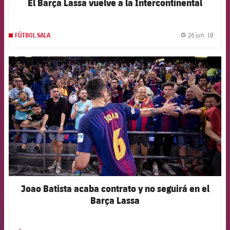
El Barça Lassa vuelve a la Intercontinental
26 jun. 18
FÚTBOL SALA
label.
FCB Barcelona badge
Joao Batista acaba contrato y no seguirá en el
Barça Lassa