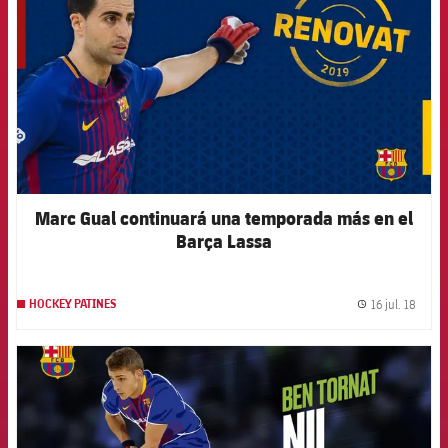
Marc Gual continuará una temporada más en el
Barça Lassa
16 jul. 18
HOCKEY PATINES
label.
FCB Barcelona badge