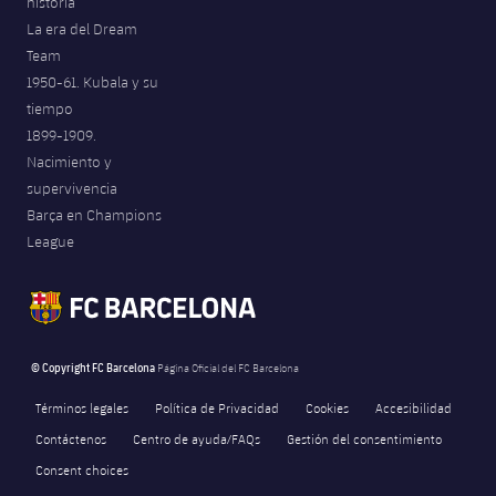
historia
La era del Dream
Team
1950-61. Kubala y su
tiempo
1899-1909.
Nacimiento y
supervivencia
Barça en Champions
League
© Copyright FC Barcelona
Página Oficial del FC Barcelona
Términos legales
Política de Privacidad
Cookies
Accesibilidad
Contáctenos
Centro de ayuda/FAQs
Gestión del consentimiento
Consent choices