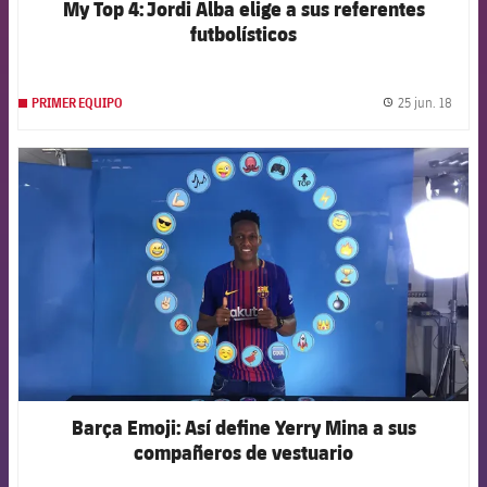
My Top 4: Jordi Alba elige a sus referentes
FCB Barcelona badge
futbolísticos
25 jun. 18
PRIMER EQUIPO
label.
FCB Barcelona badge
Barça Emoji: Así define Yerry Mina a sus
compañeros de vestuario