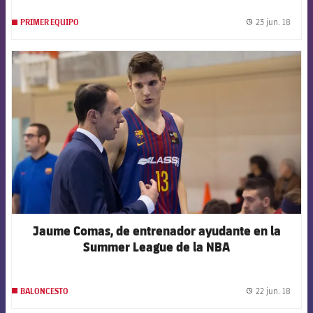
23 jun. 18
PRIMER EQUIPO
label.
FCB Barcelona badge
Jaume Comas, de entrenador ayudante en la
Summer League de la NBA
22 jun. 18
BALONCESTO
label.