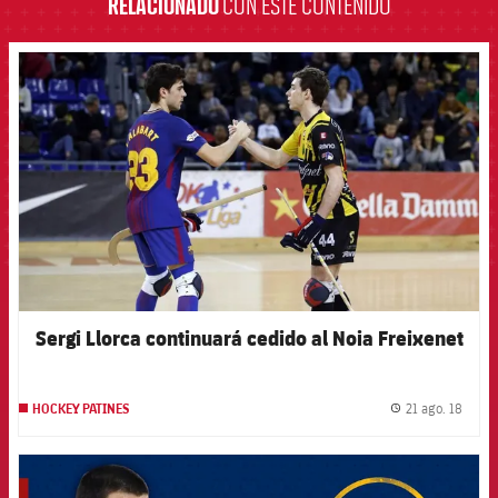
RELACIONADO
CON ESTE CONTENIDO
FCB Barcelona badge
Sergi Llorca continuará cedido al Noia Freixenet
21 ago. 18
HOCKEY PATINES
label.
FCB Barcelona badge