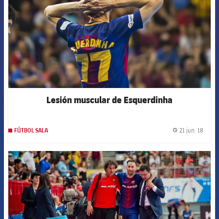
Lesión muscular de Esquerdinha
21 jun. 18
FÚTBOL SALA
label.
FCB Barcelona badge