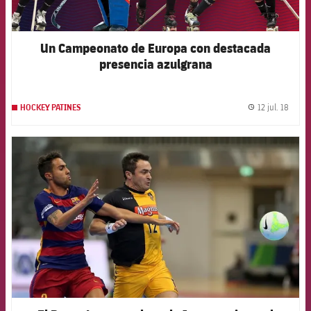
Un Campeonato de Europa con destacada
presencia azulgrana
12 jul. 18
HOCKEY PATINES
label.
FCB Barcelona badge