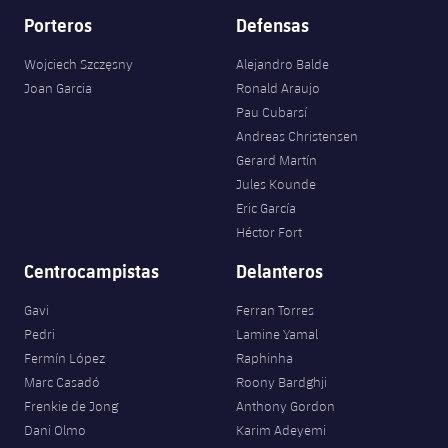
Porteros
Defensas
Wojciech Szczęsny
Alejandro Balde
Joan Garcia
Ronald Araujo
Pau Cubarsí
Andreas Christensen
Gerard Martín
Jules Kounde
Eric García
Héctor Fort
Centrocampistas
Delanteros
Gavi
Ferran Torres
Pedri
Lamine Yamal
Fermín López
Raphinha
Marc Casadó
Roony Bardghji
Frenkie de Jong
Anthony Gordon
Dani Olmo
Karim Adeyemi