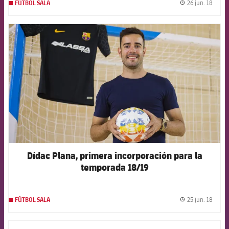
26 jun. 18
FÚTBOL SALA
label.
FCB Barcelona badge
Dídac Plana, primera incorporación para la
temporada 18/19
25 jun. 18
FÚTBOL SALA
label.