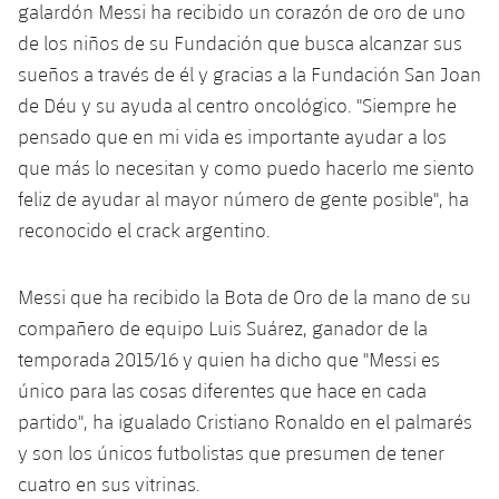
plusicon
más
Servicios Médicos
galardón Messi ha recibido un corazón de oro de uno
Acreditaciones
Fotos
Fotos
Infantil A
de los niños de su Fundación que busca alcanzar sus
Entradas
SUB8 B
Calendario
Campus Verano
Actualidad
Accesibilidad
sueños a través de él y gracias a la Fundación San Joan
Historia
Instalaciones
Infantil B
Resultados
de Déu y su ayuda al centro oncológico. "Siempre he
Resultados
Juvenil
PLUSICON
MÁS
Palmarés
pensado que en mi vida es importante ayudar a los
Clasificaciones
Jugadores
que más lo necesitan y como puedo hacerlo me siento
Cadete
Primer equipo
plusicon
más
feliz de ayudar al mayor número de gente posible", ha
Jugadors
Clasificaciones
Infantil
reconocido el crack argentino.
Actualidad
Barça Atlètic
plusicon
más
Fotos
Alevín
Calendario
Actualidad
Messi que ha recibido la Bota de Oro de la mano de su
Base
plusicon
más
Palmarés
compañero de equipo Luis Suárez, ganador de la
Entradas
Calendario
Campus Verano
Actualidad
temporada 2015/16 y quien ha dicho que "Messi es
Historia
único para las cosas diferentes que hace en cada
Resultados
Resultados
Barça C
partido", ha igualado Cristiano Ronaldo en el palmarés
PLUSICON
MÁS
y son los únicos futbolistas que presumen de tener
Clasificaciones
Jugadores
Junior
Información general
cuatro en sus vitrinas.
plusicon
más