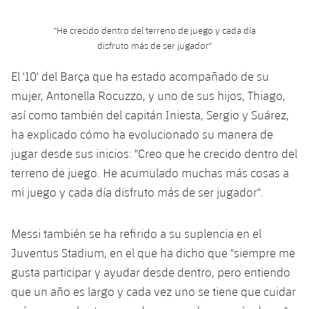
Jugadores
Clasificaciones
Juvenil
Noticias
Atletismo
plusicon
más
"He crecido dentro del terreno de juego y cada día
Fotos
disfruto más de ser jugador"
Infantil
Actualidad
Baloncesto en silla de ruedas
plusicon
más
El '10' del Barça que ha estado acompañado de su
Historia
Alevín
Masculino
mujer, Antonella Rocuzzo, y uno de sus hijos, Thiago,
Actualidad
Hockey sobre hielo
plusicon
más
Palmarés
así como también del capitán Iniesta, Sergio y Suárez,
Femenino
Jugadores
ha explicado cómo ha evolucionado su manera de
Actualidad
Hockey hierba
plusicon
más
jugar desde sus inicios: "Creo que he crecido dentro del
Agenda
Calendario
Jugadores
terreno de juego. He acumulado muchas más cosas a
Noticias
Patinaje artístico
plusicon
más
mi juego y cada día disfruto más de ser jugador".
Resultados
Calendario
Hockey Hierba Masculino
Escuela de Patinaje
Actualidad
Messi también se ha refirido a su suplencia en el
Clasificaciones
Resultados
Hockey Hierba Femenino
Plantilla
Rugby
Juventus Stadium, en el que ha dicho que "siempre me
plusicon
más
gusta participar y ayudar desde dentro, pero entiendo
Clasificaciones
Agenda
Actualidad
Voleibol
que un año es largo y cada vez uno se tiene que cuidar
plusicon
más