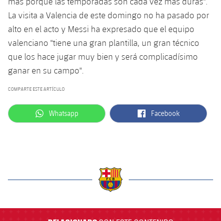
más porque las temporadas son cada vez más duras".
Jugadores
Noticias
Apúntate a las amateurs
La visita a Valencia de este domingo no ha pasado por
plusicon
más
alto en el acto y Messi ha expresado que el equipo
Calendario
Voleibol masculino
Apúntate a las amateurs
valenciano "tiene una gran plantilla, un gran técnico
PLUSICON
MÁS
que los hace jugar muy bien y será complicadísimo
Resultados
Voleibol femenino
Carnet de las Secciones Amateurs
League of Legends
ganar en su campo".
Clasificaciones
VALORANT Rising
COMPARTE ESTE ARTÍCULO
Fotos
label.aria.whatsapp
label.aria.facebook
Whatsapp
Facebook
VALORANT Game Changers
eFootball
label.aria.barcelona