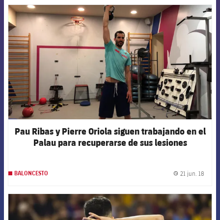
FCB Barcelona badge
Pau Ribas y Pierre Oriola siguen trabajando en el
Palau para recuperarse de sus lesiones
21 jun. 18
BALONCESTO
label.
FCB Barcelona badge