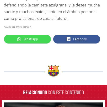
Jugadores
defendiendo la camiseta azulgrana, y le desea mucha
Noticias
Apúntate a las amateurs
plusicon
más
suerte y muchos éxitos, tanto en el ámbito personal
Calendario
Voleibol masculino
como profesional, de cara al futuro.
Apúntate a las amateurs
PLUSICON
MÁS
COMPARTE ESTE ARTÍCULO
Resultados
Voleibol femenino
Carnet de las Secciones Amateurs
League of Legends
label.aria.whatsapp
label.aria.facebook
Whatsapp
Facebook
Clasificaciones
VALORANT Rising
Fotos
VALORANT Game Changers
eFootball
label.aria.barcelona
RELACIONADO
CON ESTE CONTENIDO
FCB Barcelona badge