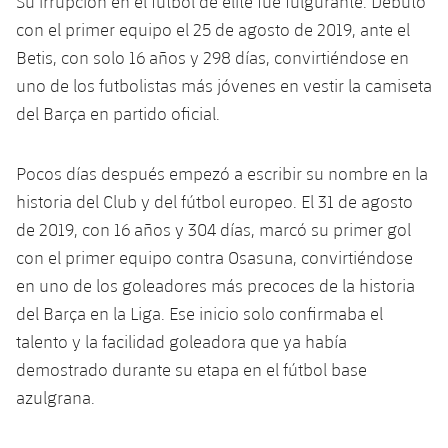
Su irrupción en el fútbol de élite fue fulgurante. Debutó
plusicon
más
Servicios Médicos
Acreditaciones
Fotos
Fotos
con el primer equipo el 25 de agosto de 2019, ante el
Infantil A
Entradas
SUB8 B
Calendario
Campus Verano
Actualidad
Betis, con solo 16 años y 298 días, convirtiéndose en
Accesibilidad
Historia
Instalaciones
Infantil B
uno de los futbolistas más jóvenes en vestir la camiseta
Resultados
Resultados
Juvenil
del Barça en partido oficial.
PLUSICON
MÁS
Palmarés
Clasificaciones
Jugadores
Cadete
Primer equipo
plusicon
más
Pocos días después empezó a escribir su nombre en la
Jugadors
Clasificaciones
historia del Club y del fútbol europeo. El 31 de agosto
Infantil
Actualidad
Barça Atlètic
plusicon
más
de 2019, con 16 años y 304 días, marcó su primer gol
Fotos
Alevín
con el primer equipo contra Osasuna, convirtiéndose
Calendario
Actualidad
Base
plusicon
más
en uno de los goleadores más precoces de la historia
Palmarés
Entradas
del Barça en la Liga. Ese inicio solo confirmaba el
Calendario
Campus Verano
Actualidad
Historia
talento y la facilidad goleadora que ya había
Resultados
Resultados
demostrado durante su etapa en el fútbol base
Barça C
PLUSICON
MÁS
azulgrana.
Clasificaciones
Jugadores
Junior
Información general
plusicon
más