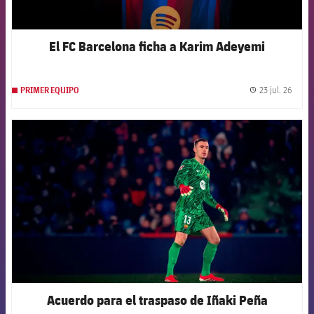
El FC Barcelona ficha a Karim Adeyemi
23 jul. 26
PRIMER EQUIPO
label.
FCB Barcelona badge
Acuerdo para el traspaso de Iñaki Peña