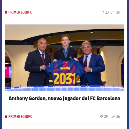
23 jun. 26
PRIMER EQUIPO
label.
FCB Barcelona badge
Anthony Gordon, nuevo jugador del FC Barcelona
29 may. 26
PRIMER EQUIPO
label.