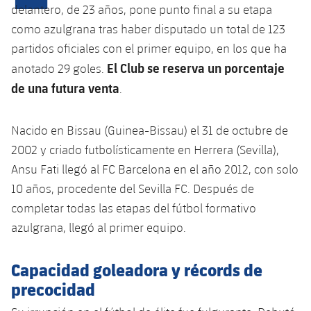
Calendario
Campus Verano
Base
delantero, de 23 años, pone punto final a su etapa
SUB13
como azulgrana tras haber disputado un total de 123
SUB13 B
Entradas
Barça Atlètic
plusicon
más
partidos oficiales con el primer equipo, en los que ha
PLUSICON
MÁS
SUB12
SUB12 C
El Club se reserva un porcentaje
anotado 29 goles.
Gameday Shows
Junior
Primer Equipo
Instalaciones
plusicon
más
de una futura venta
.
SUB11 A
SUB11 C
Resultados
Cadete A
Actualidad
Barça Atlètic
Spotify Camp Nou
plusicon
más
Nacido en Bissau (Guinea-Bissau) el 31 de octubre de
SUB11 B
Clasificación
Cadete B
2002 y criado futbolísticamente en Herrera (Sevilla),
Calendario
Actualidad
Palau Blaugrana
Base
plusicon
más
SUB10 A
Ansu Fati llegó al FC Barcelona en el año 2012, con solo
Jugadores
Infantil A
Entradas
10 años, procedente del Sevilla FC. Después de
Calendario
Estadi Johan Cruyff
Actualidad
SUB10 B
PLUSICON
MÁS
completar todas las etapas del fútbol formativo
Fotos
Infantil B
Resultados
Resultados
azulgrana, llegó al primer equipo.
Juvenil
Barça Cafe
Primer equipo
SUB9 A
plusicon
más
plusicon
más
Historia
Mini
Clasificaciones
Clasificaciones
Cadete A
Capacidad goleadora y récords de
Ciutat Esportiva
Actualidad
SUB9 B
Barça Atlètic
plusicon
más
Servicios
Palmarés
precocidad
plusicon
más
Jugadores
Jugadores
Cadete B
Calendario
SUB8 A
La Masia
Actualidad
Base