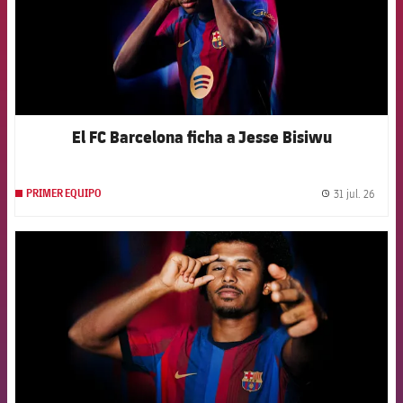
El FC Barcelona ficha a Jesse Bisiwu
31 jul. 26
PRIMER EQUIPO
label.
FCB Barcelona badge