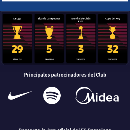
La Liga
Liga de Campeones
Mundial de Clubs
Copa del Rey
FIFA
Trofeo de La Liga
Trofeo de la Liga de Campeones
Trofeo del Mundial de Clube
Copa del 
29
5
3
32
TÍTULOS
TROFEOS
TROFEOS
TROFEOS
Principales patrocinadores del Club