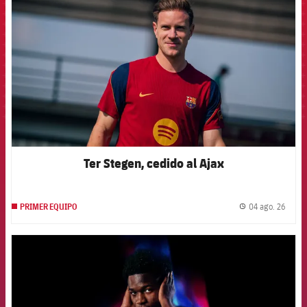
Ter Stegen, cedido al Ajax
04 ago. 26
PRIMER EQUIPO
label.
FCB Barcelona badge