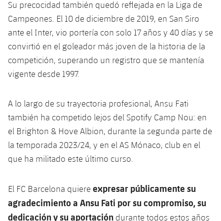
Su precocidad también quedó reflejada en la Liga de
Jugadores
Clasificaciones
Juvenil
Noticias
Atletismo
Campeones. El 10 de diciembre de 2019, en San Siro
plusicon
más
Fotos
ante el Inter, vio portería con solo 17 años y 40 días y se
Infantil
Actualidad
Baloncesto en silla de ruedas
convirtió en el goleador más joven de la historia de la
plusicon
más
Historia
competición, superando un registro que se mantenía
Alevín
Masculino
Actualidad
Hockey sobre hielo
vigente desde 1997.
plusicon
más
Palmarés
Femenino
Jugadores
Actualidad
Hockey hierba
A lo largo de su trayectoria profesional, Ansu Fati
plusicon
más
también ha competido lejos del Spotify Camp Nou: en
Agenda
Calendario
Jugadores
Noticias
Patinaje artístico
el Brighton & Hove Albion, durante la segunda parte de
plusicon
más
la temporada 2023/24, y en el AS Mónaco, club en el
Resultados
Calendario
Hockey Hierba Masculino
Escuela de Patinaje
Actualidad
que ha militado este último curso.
Clasificaciones
Resultados
Hockey Hierba Femenino
Plantilla
Rugby
plusicon
más
expresar públicamente su
El FC Barcelona quiere
Clasificaciones
agradecimiento a Ansu Fati por su compromiso, su
Agenda
Actualidad
Voleibol
plusicon
más
dedicación y su aportación
durante todos estos años