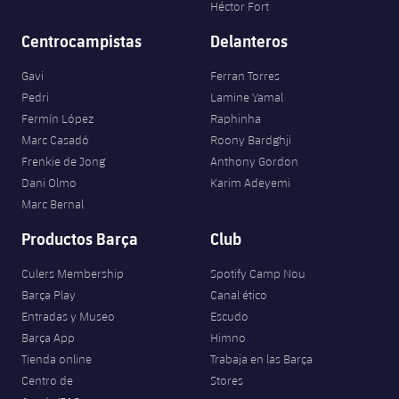
Héctor Fort
Centrocampistas
Delanteros
Gavi
Ferran Torres
Pedri
Lamine Yamal
Fermín López
Raphinha
Marc Casadó
Roony Bardghji
Frenkie de Jong
Anthony Gordon
Dani Olmo
Karim Adeyemi
Marc Bernal
Productos Barça
Club
Culers Membership
Spotify Camp Nou
Barça Play
Canal ético
Entradas y Museo
Escudo
Barça App
Himno
Tienda online
Trabaja en las Barça
Centro de
Stores