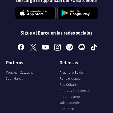
Descarga la App oficial del FC Barcelona
Sigue al Barça en las redes sociales
facebook
x
youtube
instagram
spotify
discord
tiktok
Porteros
Defensas
Wojciech Szczęsny
Alejandro Balde
Joan Garcia
Ronald Araujo
Pau Cubarsí
Andreas Christensen
Gerard Martín
Jules Kounde
Eric García