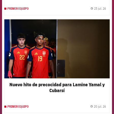
23 jul. 26
PRIMER EQUIPO
label.
FCB Barcelona badge
Nuevo hito de precocidad para Lamine Yamal y
Cubarsí
20 jul. 26
PRIMER EQUIPO
label.