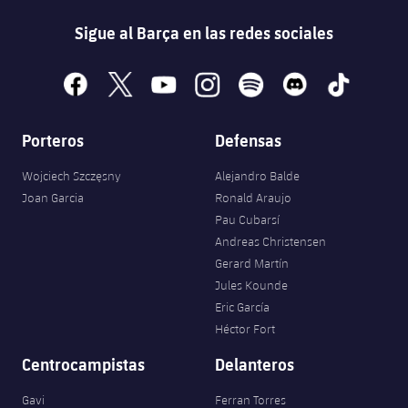
Sigue al Barça en las redes sociales
facebook
x
youtube
instagram
spotify
discord
tiktok
Porteros
Defensas
Wojciech Szczęsny
Alejandro Balde
Joan Garcia
Ronald Araujo
Pau Cubarsí
Andreas Christensen
Gerard Martín
Jules Kounde
Eric García
Héctor Fort
Centrocampistas
Delanteros
Gavi
Ferran Torres