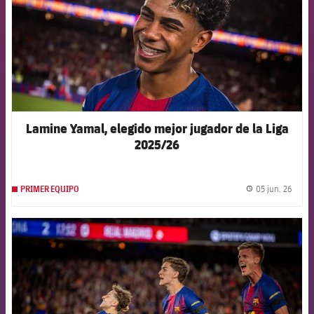
Lamine Yamal, elegido mejor jugador de la Liga
2025/26
05 jun. 26
PRIMER EQUIPO
label.
FCB Barcelona badge