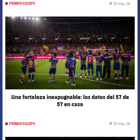
19 may. 26
PRIMER EQUIPO
label.
FCB Barcelona badge
Una fortaleza inexpugnable: los datos del 57 de
57 en casa
19 may. 26
PRIMER EQUIPO
label.
FCB Barcelona badge