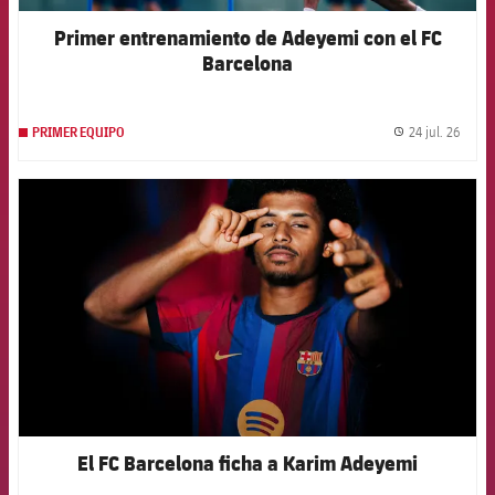
Primer entrenamiento de Adeyemi con el FC
Barcelona
24 jul. 26
PRIMER EQUIPO
label.
FCB Barcelona badge
El FC Barcelona ficha a Karim Adeyemi