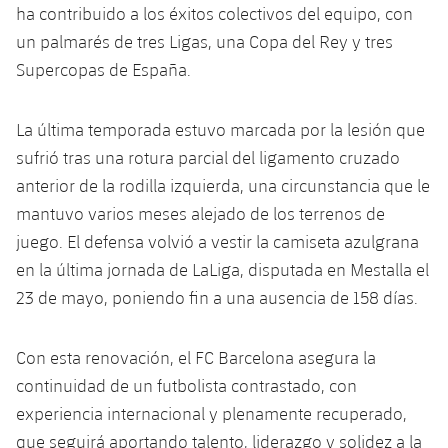
Jugadores
ha contribuido a los éxitos colectivos del equipo, con
Clasificaciones
Juvenil
Noticias
Atletismo
un palmarés de tres Ligas, una Copa del Rey y tres
plusicon
más
Fotos
Supercopas de España.
Infantil
Actualidad
Baloncesto en silla de ruedas
plusicon
más
Historia
Alevín
La última temporada estuvo marcada por la lesión que
Masculino
Actualidad
Hockey sobre hielo
plusicon
más
sufrió tras una rotura parcial del ligamento cruzado
Palmarés
anterior de la rodilla izquierda, una circunstancia que le
Femenino
Jugadores
Actualidad
Hockey hierba
plusicon
más
mantuvo varios meses alejado de los terrenos de
Agenda
juego. El defensa volvió a vestir la camiseta azulgrana
Calendario
Jugadores
Noticias
Patinaje artístico
plusicon
más
en la última jornada de LaLiga, disputada en Mestalla el
Resultados
23 de mayo, poniendo fin a una ausencia de 158 días.
Calendario
Hockey Hierba Masculino
Escuela de Patinaje
Actualidad
Clasificaciones
Resultados
Hockey Hierba Femenino
Con esta renovación, el FC Barcelona asegura la
Plantilla
Rugby
plusicon
más
continuidad de un futbolista contrastado, con
Clasificaciones
Agenda
experiencia internacional y plenamente recuperado,
Actualidad
Voleibol
plusicon
más
que seguirá aportando talento, liderazgo y solidez a la