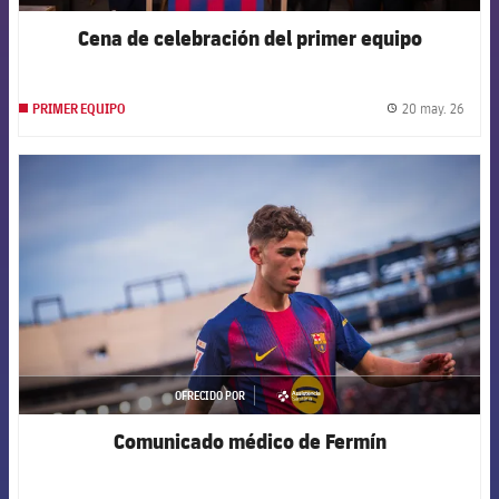
Cena de celebración del primer equipo
20 may. 26
PRIMER EQUIPO
label.
FCB Barcelona badge
OFRECIDO POR
asistencia
Comunicado médico de Fermín