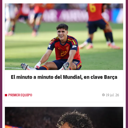
FCB Barcelona badge
El minuto a minuto del Mundial, en clave Barça
19 jul. 26
PRIMER EQUIPO
label.
FCB Barcelona badge