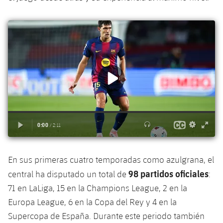
plusicon
más
Servicios Médicos
Acreditaciones
Fotos
Fotos
Infantil A
Entradas
SUB8 B
Calendario
Campus Verano
Actualidad
Accesibilidad
Historia
Instalaciones
Infantil B
Resultados
Resultados
Juvenil
PLUSICON
MÁS
Palmarés
Clasificaciones
Jugadores
Cadete
Primer equipo
plusicon
más
Jugadors
Clasificaciones
Infantil
Actualidad
Barça Atlètic
plusicon
más
Fotos
Alevín
Calendario
Actualidad
Base
plusicon
más
Palmarés
Entradas
Calendario
En sus primeras cuatro temporadas como azulgrana, el
Campus Verano
Actualidad
Historia
98 partidos oficiales
central ha disputado un total de
:
Resultados
Resultados
Barça C
71 en LaLiga, 15 en la Champions League, 2 en la
PLUSICON
MÁS
Europa League, 6 en la Copa del Rey y 4 en la
Clasificaciones
Jugadores
Junior
Información general
Supercopa de España. Durante este periodo también
plusicon
más