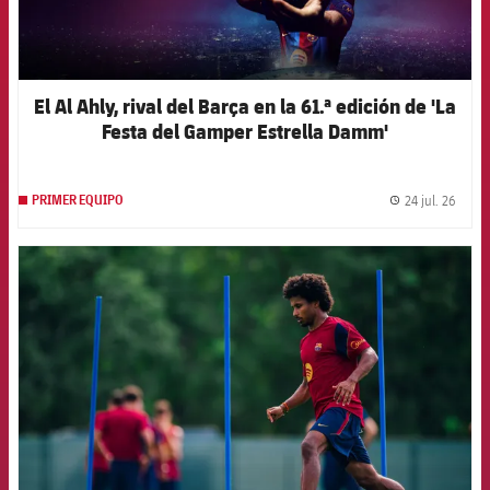
El Al Ahly, rival del Barça en la 61.ª edición de 'La
Festa del Gamper Estrella Damm'
24 jul. 26
PRIMER EQUIPO
label.
FCB Barcelona badge