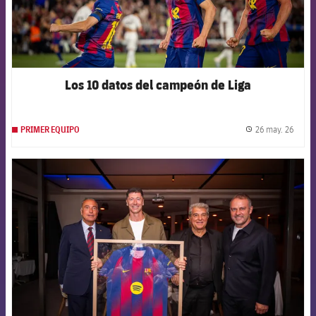
Los 10 datos del campeón de Liga
26 may. 26
PRIMER EQUIPO
label.
FCB Barcelona badge