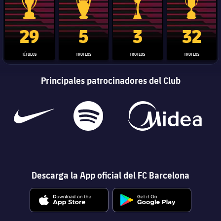
Trofeo de La Liga
Trofeo de la Liga de Campeones
Trofeo del Mundial de Clube
Copa del 
29
5
3
32
TÍTULOS
TROFEOS
TROFEOS
TROFEOS
Principales patrocinadores del Club
Descarga la App oficial del FC Barcelona