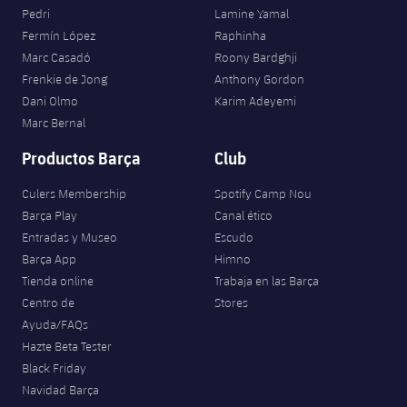
Pedri
Lamine Yamal
Fermín López
Raphinha
Marc Casadó
Roony Bardghji
Frenkie de Jong
Anthony Gordon
Dani Olmo
Karim Adeyemi
Marc Bernal
Productos Barça
Club
Culers Membership
Spotify Camp Nou
Barça Play
Canal ético
Entradas y Museo
Escudo
Barça App
Himno
Tienda online
Trabaja en las Barça
Centro de
Stores
Ayuda/FAQs
Hazte Beta Tester
Black Friday
Navidad Barça