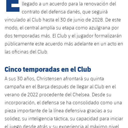
Calendario
Campus Verano
Base
llegado a un acuerdo para la renovación del
SUB13
contrato del defensa danés, que seguirá
SUB13 B
Entradas
Barça Atlètic
plusicon
más
vinculado al Club hasta el 30 de junio de 2028. De este
PLUSICON
MÁS
SUB12
SUB12 C
modo, el central amplía su etapa como azulgrana por
Gameday Shows
Junior
Primer Equipo
Instalaciones
plusicon
más
dos temporadas más. El Club y el jugador formalizarán
SUB11 A
SUB11 C
públicamente este acuerdo más adelante en un acto en
Resultados
Cadete A
Actualidad
Barça Atlètic
Spotify Camp Nou
plusicon
más
las oficinas del Club.
SUB11 B
Clasificación
Cadete B
Calendario
Actualidad
Palau Blaugrana
Base
plusicon
más
Cinco temporadas en el Club
SUB10 A
Jugadores
Infantil A
Entradas
Calendario
A sus 30 años, Christensen afrontará su quinta
Estadi Johan Cruyff
Actualidad
SUB10 B
PLUSICON
MÁS
campaña en el Barça después de llegar al Club en el
Fotos
Infantil B
Resultados
Resultados
Juvenil
verano de 2022 procedente del Chelsea. Desde su
Barça Cafe
Primer equipo
SUB9 A
plusicon
más
plusicon
más
Historia
incorporación, el defensa se ha consolidado como una
Mini
Clasificaciones
Clasificaciones
Cadete A
pieza importante de la línea defensiva gracias a su
Ciutat Esportiva
Actualidad
SUB9 B
Barça Atlètic
plusicon
más
Servicios
Palmarés
solidez, su inteligencia táctica, su capacidad para iniciar
plusicon
más
Jugadores
Jugadores
Cadete B
Calendario
SUB8 A
La Masia
el juego desde atrás y su experiencia al máximo nivel.
Actualidad
Base