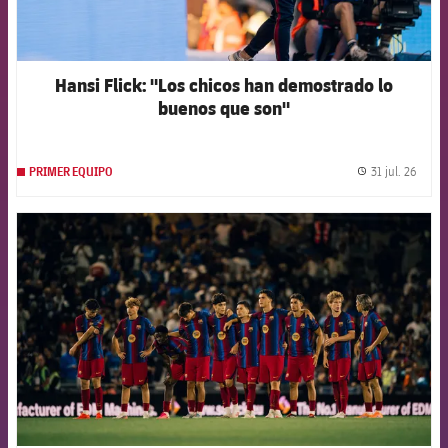
Hansi Flick: "Los chicos han demostrado lo
buenos que son"
31 jul. 26
PRIMER EQUIPO
label.
FCB Barcelona badge