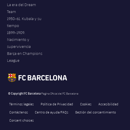
La era del Dream
Team
1950-61. Kubala y su
tiempo
1899-1909.
Nacimiento y
supervivencia
Barça en Champions
League
© Copyright FC Barcelona
Página Oficial del FC Barcelona
Términos legales
Política de Privacidad
Cookies
Accesibilidad
Contáctenos
Centro de ayuda/FAQs
Gestión del consentimiento
Consent choices