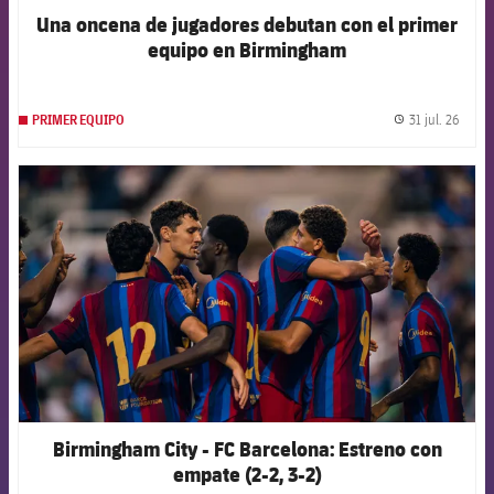
Una oncena de jugadores debutan con el primer
equipo en Birmingham
31 jul. 26
PRIMER EQUIPO
label.
FCB Barcelona badge
Birmingham City - FC Barcelona: Estreno con
empate (2-2, 3-2)