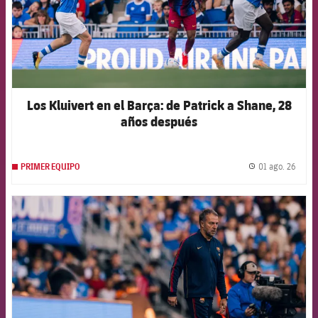
Los Kluivert en el Barça: de Patrick a Shane, 28
años después
01 ago. 26
PRIMER EQUIPO
label.
FCB Barcelona badge