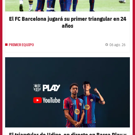
El FC Barcelona jugará su primer triangular en 24
años
06 ago. 26
PRIMER EQUIPO
label.
FCB Barcelona badge
El triangular de Udine, en directo en Barça Play y