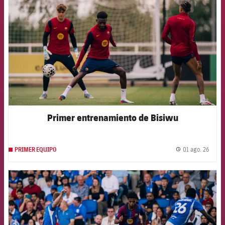
Primer entrenamiento de Bisiwu
01 ago. 26
PRIMER EQUIPO
label.
FCB Barcelona badge