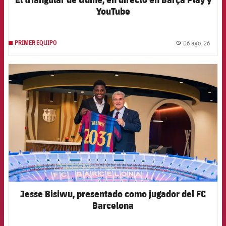
YouTube
06 ago. 26
PRIMER EQUIPO
label.
FCB Barcelona badge
Jesse Bisiwu, presentado como jugador del FC
Barcelona