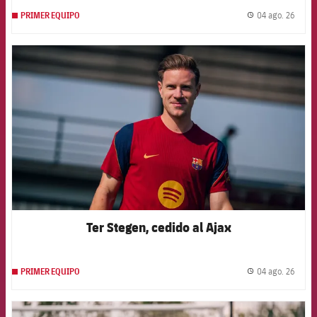
04 ago. 26
PRIMER EQUIPO
label.
FCB Barcelona badge
Ter Stegen, cedido al Ajax
04 ago. 26
PRIMER EQUIPO
label.
FCB Barcelona badge