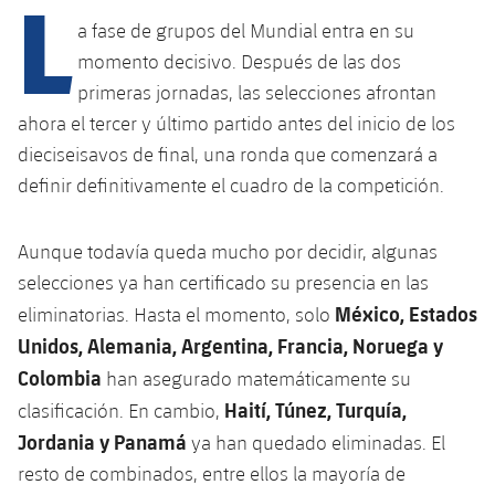
L
Calendario
Campus Verano
Base
a fase de grupos del Mundial entra en su
SUB13
SUB13 B
Entradas
momento decisivo. Después de las dos
Barça Atlètic
plusicon
más
PLUSICON
MÁS
primeras jornadas, las selecciones afrontan
SUB12
SUB12 C
Gameday Shows
Junior
ahora el tercer y último partido antes del inicio de los
Primer Equipo
Instalaciones
plusicon
más
dieciseisavos de final, una ronda que comenzará a
SUB11 A
SUB11 C
Resultados
Cadete A
definir definitivamente el cuadro de la competición.
Actualidad
Barça Atlètic
Spotify Camp Nou
plusicon
más
SUB11 B
Clasificación
Cadete B
Calendario
Actualidad
Palau Blaugrana
Base
Aunque todavía queda mucho por decidir, algunas
plusicon
más
SUB10 A
Jugadores
selecciones ya han certificado su presencia en las
Infantil A
Entradas
Calendario
Estadi Johan Cruyff
Actualidad
México, Estados
eliminatorias. Hasta el momento, solo
SUB10 B
PLUSICON
MÁS
Fotos
Infantil B
Unidos, Alemania, Argentina, Francia, Noruega y
Resultados
Resultados
Juvenil
Barça Cafe
Primer equipo
SUB9 A
Colombia
han asegurado matemáticamente su
plusicon
más
plusicon
más
Historia
Mini
Clasificaciones
Haití, Túnez, Turquía,
clasificación. En cambio,
Clasificaciones
Cadete A
Ciutat Esportiva
Actualidad
SUB9 B
Barça Atlètic
Jordania y Panamá
plusicon
más
ya han quedado eliminadas. El
Servicios
Palmarés
plusicon
más
Jugadores
Jugadores
resto de combinados, entre ellos la mayoría de
Cadete B
Calendario
SUB8 A
La Masia
Actualidad
Base