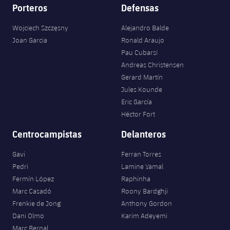
Porteros
Defensas
Wojciech Szczęsny
Alejandro Balde
Joan Garcia
Ronald Araujo
Pau Cubarsí
Andreas Christensen
Gerard Martín
Jules Kounde
Eric García
Héctor Fort
Centrocampistas
Delanteros
Gavi
Ferran Torres
Pedri
Lamine Yamal
Fermín López
Raphinha
Marc Casadó
Roony Bardghji
Frenkie de Jong
Anthony Gordon
Dani Olmo
Karim Adeyemi
Marc Bernal