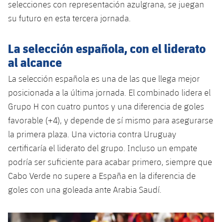
plusicon
más
selecciones con representación azulgrana, se juegan
Servicios Médicos
Acreditaciones
Fotos
Fotos
Infantil A
su futuro en esta tercera jornada.
Entradas
SUB8 B
Calendario
Campus Verano
Actualidad
Accesibilidad
Historia
Instalaciones
Infantil B
Resultados
La selección española, con el liderato
Resultados
Juvenil
PLUSICON
MÁS
al alcance
Palmarés
Clasificaciones
Jugadores
Cadete
Primer equipo
La selección española es una de las que llega mejor
plusicon
más
posicionada a la última jornada. El combinado lidera el
Jugadors
Clasificaciones
Infantil
Actualidad
Barça Atlètic
Grupo H con cuatro puntos y una diferencia de goles
plusicon
más
Fotos
favorable (+4), y depende de sí mismo para asegurarse
Alevín
Calendario
Actualidad
Base
la primera plaza. Una victoria contra Uruguay
plusicon
más
Palmarés
certificaría el liderato del grupo. Incluso un empate
Entradas
Calendario
Campus Verano
Actualidad
podría ser suficiente para acabar primero, siempre que
Historia
Cabo Verde no supere a España en la diferencia de
Resultados
Resultados
Barça C
goles con una goleada ante Arabia Saudí.
PLUSICON
MÁS
Clasificaciones
Jugadores
Junior
Información general
plusicon
más