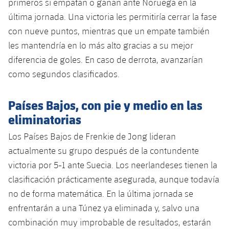
primeros si empatan o ganan ante Noruega en la
Jugadores
Noticias
Apúntate a las amateurs
última jornada. Una victoria les permitiría cerrar la fase
plusicon
más
con nueve puntos, mientras que un empate también
Calendario
Voleibol masculino
Apúntate a las amateurs
les mantendría en lo más alto gracias a su mejor
PLUSICON
MÁS
diferencia de goles. En caso de derrota, avanzarían
Resultados
Voleibol femenino
Carnet de las Secciones Amateurs
League of Legends
como segundos clasificados.
Clasificaciones
VALORANT Rising
Países Bajos, con pie y medio en las
Fotos
eliminatorias
VALORANT Game Changers
Los Países Bajos de Frenkie de Jong lideran
eFootball
actualmente su grupo después de la contundente
victoria por 5-1 ante Suecia. Los neerlandeses tienen la
clasificación prácticamente asegurada, aunque todavía
no de forma matemática. En la última jornada se
enfrentarán a una Túnez ya eliminada y, salvo una
combinación muy improbable de resultados, estarán