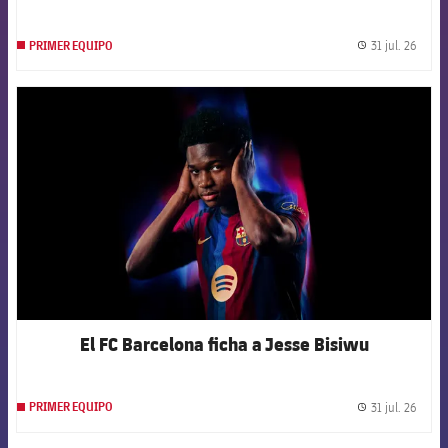
31 jul. 26
PRIMER EQUIPO
label.
FCB Barcelona badge
El FC Barcelona ficha a Jesse Bisiwu
31 jul. 26
PRIMER EQUIPO
label.