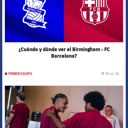
¿Cuándo y dónde ver el Birmingham - FC
Barcelona?
30 jul. 26
PRIMER EQUIPO
label.
FCB Barcelona badge