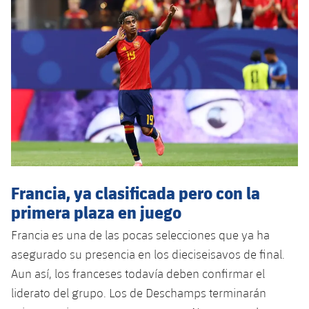
Jugadores
Clasificaciones
Juvenil
Noticias
Atletismo
plusicon
más
Fotos
Infantil
Actualidad
Baloncesto en silla de ruedas
plusicon
más
Historia
Alevín
Masculino
Actualidad
Hockey sobre hielo
plusicon
más
Palmarés
Femenino
Jugadores
Actualidad
Hockey hierba
plusicon
más
Agenda
Calendario
Jugadores
Noticias
Patinaje artístico
plusicon
más
Francia, ya clasificada pero con la
Resultados
Calendario
primera plaza en juego
Hockey Hierba Masculino
Escuela de Patinaje
Actualidad
Francia es una de las pocas selecciones que ya ha
Clasificaciones
Resultados
Hockey Hierba Femenino
Plantilla
Rugby
asegurado su presencia en los dieciseisavos de final.
plusicon
más
Aun así, los franceses todavía deben confirmar el
Clasificaciones
Agenda
Actualidad
Voleibol
liderato del grupo. Los de Deschamps terminarán
plusicon
más