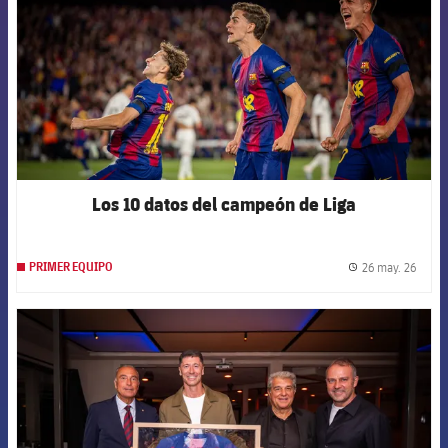
Los 10 datos del campeón de Liga
26 may. 26
PRIMER EQUIPO
label.
FCB Barcelona badge