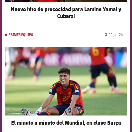
Nuevo hito de precocidad para Lamine Yamal y
Cubarsí
20 jul. 26
PRIMER EQUIPO
label.
FCB Barcelona badge
El minuto a minuto del Mundial, en clave Barça