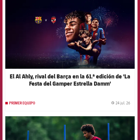
El Al Ahly, rival del Barça en la 61.ª edición de 'La
Festa del Gamper Estrella Damm'
24 jul. 26
PRIMER EQUIPO
label.
FCB Barcelona badge