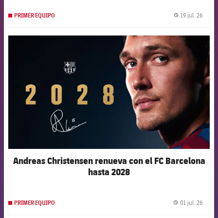
19 jul. 26
PRIMER EQUIPO
label.
FCB Barcelona badge
Andreas Christensen renueva con el FC Barcelona
hasta 2028
01 jul. 26
PRIMER EQUIPO
label.