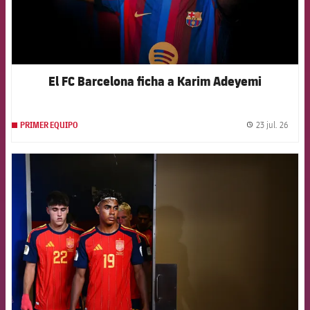
El FC Barcelona ficha a Karim Adeyemi
23 jul. 26
PRIMER EQUIPO
label.
FCB Barcelona badge