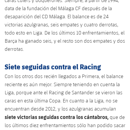
caras culers y boquerones. Siempre, a partir de 1994,
Jugadores
Clasificaciones
Juvenil
data de la fundación del Málaga CF después de la
Noticias
Atletismo
plusicon
más
desaparición del CD Málaga. El balance es de 24
Fotos
Infantil
victorias azulgranas, seis empates y cuatro derrotas,
Actualidad
Baloncesto en silla de ruedas
plusicon
más
Historia
todo esto en Liga. De los últimos 10 enfrentamientos, el
Alevín
Masculino
Barça ha ganado seis, y el resto son dos empates y dos
Actualidad
Hockey sobre hielo
plusicon
más
Palmarés
derrotas.
Femenino
Jugadores
Actualidad
Hockey hierba
plusicon
más
Siete seguidas contra el Racing
Agenda
Calendario
Jugadores
Noticias
Patinaje artístico
Con los otros dos recién llegados a Primera, el balance
plusicon
más
reciente es aún mejor. Siempre teniendo en cuenta la
Resultados
Calendario
Hockey Hierba Masculino
Escuela de Patinaje
Actualidad
Liga, porque ante el Racing de Santander se vieron las
Clasificaciones
caras en esta última Copa. En cuanto a la Liga, no se
Resultados
Hockey Hierba Femenino
Plantilla
Rugby
plusicon
más
encuentran desde 2012, y los azulgranas acumulan
Clasificaciones
siete victorias seguidas contra los cántabros,
que de
Agenda
Actualidad
Voleibol
plusicon
más
los últimos diez enfrentamientos sólo han podido sacar