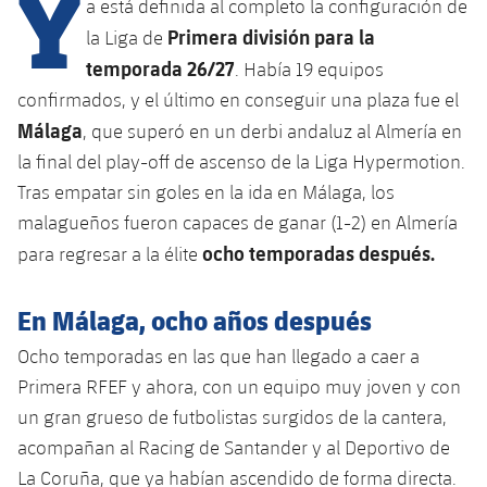
Y
Calendario
a está definida al completo la configuración de
Campus Verano
Base
Primera división para la
la Liga de
SUB13
SUB13 B
Entradas
Barça Atlètic
temporada 26/27
. Había 19 equipos
plusicon
más
PLUSICON
MÁS
SUB12
confirmados, y el último en conseguir una plaza fue el
SUB12 C
Gameday Shows
Junior
Primer Equipo
Instalaciones
Málaga
, que superó en un derbi andaluz al Almería en
plusicon
más
SUB11 A
SUB11 C
la final del play-off de ascenso de la Liga Hypermotion.
Resultados
Cadete A
Actualidad
Barça Atlètic
Spotify Camp Nou
Tras empatar sin goles en la ida en Málaga, los
plusicon
más
SUB11 B
Clasificación
malagueños fueron capaces de ganar (1-2) en Almería
Cadete B
Calendario
Actualidad
Palau Blaugrana
Base
ocho temporadas después.
para regresar a la élite
plusicon
más
SUB10 A
Jugadores
Infantil A
Entradas
Calendario
Estadi Johan Cruyff
Actualidad
En Málaga, ocho años después
SUB10 B
PLUSICON
MÁS
Fotos
Infantil B
Resultados
Resultados
Ocho temporadas en las que han llegado a caer a
Juvenil
Barça Cafe
Primer equipo
SUB9 A
plusicon
más
plusicon
más
Historia
Primera RFEF y ahora, con un equipo muy joven y con
Mini
Clasificaciones
Clasificaciones
Cadete A
un gran grueso de futbolistas surgidos de la cantera,
Ciutat Esportiva
Actualidad
SUB9 B
Barça Atlètic
plusicon
más
Servicios
Palmarés
acompañan al Racing de Santander y al Deportivo de
plusicon
más
Jugadores
Jugadores
Cadete B
Calendario
La Coruña, que ya habían ascendido de forma directa.
SUB8 A
La Masia
Actualidad
Base