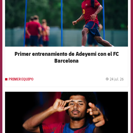
Primer entrenamiento de Adeyemi con el FC
Barcelona
24 jul. 26
PRIMER EQUIPO
label.
FCB Barcelona badge