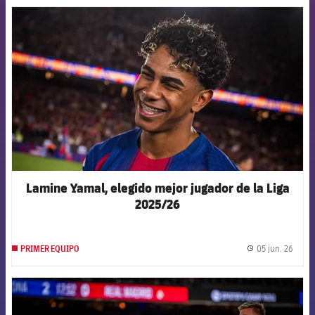
FCB Barcelona badge
Lamine Yamal, elegido mejor jugador de la Liga
2025/26
05 jun. 26
PRIMER EQUIPO
label.
FCB Barcelona badge