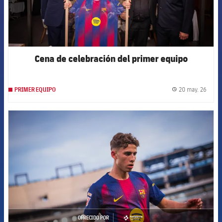
Cena de celebración del primer equipo
20 may. 26
PRIMER EQUIPO
label.
FCB Barcelona badge
OFRECIDO POR
asistencia