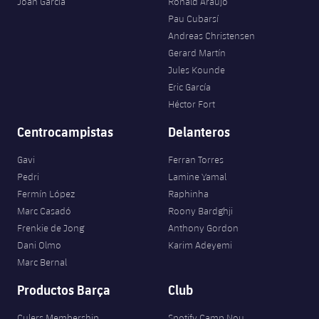
Joan Garcia
Ronald Araujo
Pau Cubarsí
Andreas Christensen
Gerard Martín
Jules Kounde
Eric García
Héctor Fort
Centrocampistas
Delanteros
Gavi
Ferran Torres
Pedri
Lamine Yamal
Fermín López
Raphinha
Marc Casadó
Roony Bardghji
Frenkie de Jong
Anthony Gordon
Dani Olmo
Karim Adeyemi
Marc Bernal
Productos Barça
Club
Culers Membership
Spotify Camp Nou