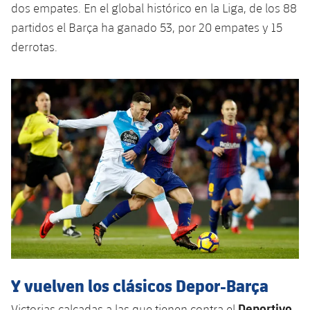
dos empates. En el global histórico en la Liga, de los 88
Jugadores
Noticias
Apúntate a las amateurs
plusicon
más
partidos el Barça ha ganado 53, por 20 empates y 15
derrotas.
Calendario
Voleibol masculino
Apúntate a las amateurs
PLUSICON
MÁS
Resultados
Voleibol femenino
Carnet de las Secciones Amateurs
League of Legends
Clasificaciones
VALORANT Rising
Fotos
VALORANT Game Changers
eFootball
Y vuelven los clásicos Depor-Barça
Deportivo
Victorias calcadas a las que tienen contra el