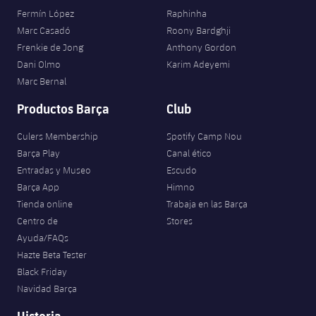
Fermín López
Raphinha
Marc Casadó
Roony Bardghji
Frenkie de Jong
Anthony Gordon
Dani Olmo
Karim Adeyemi
Marc Bernal
Productos Barça
Club
Culers Membership
Spotify Camp Nou
Barça Play
Canal ético
Entradas y Museo
Escudo
Barça App
Himno
Tienda online
Trabaja en las Barça
Centro de
Stores
Ayuda/FAQs
Hazte Beta Tester
Black Friday
Navidad Barça
Historia