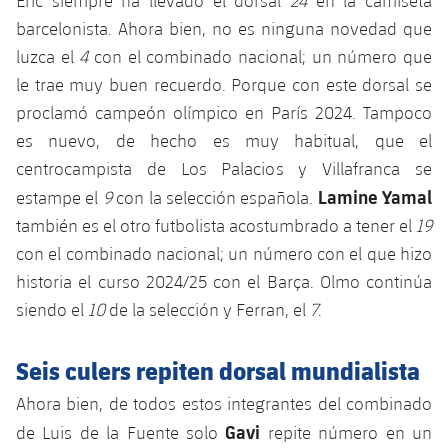
Eric siempre ha llevado el dorsal
24
en la camiseta
Jugadores
Noticias
barcelonista. Ahora bien, no es ninguna novedad que
Apúntate a las amateurs
plusicon
más
luzca el
4
con el combinado nacional; un número que
Calendario
Voleibol masculino
Apúntate a las amateurs
le trae muy buen recuerdo. Porque con este dorsal se
PLUSICON
MÁS
proclamó campeón olímpico en París 2024. Tampoco
Resultados
Voleibol femenino
Carnet de las Secciones Amateurs
League of Legends
es nuevo, de hecho es muy habitual, que el
centrocampista de Los Palacios y Villafranca se
Clasificaciones
VALORANT Rising
Lamine Yamal
estampe el
9
con la selección española.
Fotos
también es el otro futbolista acostumbrado a tener el
19
VALORANT Game Changers
con el combinado nacional; un número con el que hizo
historia el curso 2024/25 con el Barça. Olmo continúa
eFootball
siendo el
10
de la selección y Ferran, el
7
.
Seis culers repiten dorsal mundialista
Ahora bien, de todos estos integrantes del combinado
Gavi
de Luis de la Fuente solo
repite número en un