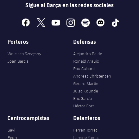
Sigue al Barça en las redes sociales
facebook
x
youtube
instagram
spotify
discord
tiktok
Porteros
Defensas
Wojciech Szczęsny
Alejandro Balde
Joan Garcia
Ronald Araujo
Pau Cubarsí
Andreas Christensen
Gerard Martín
Jules Kounde
Eric García
Héctor Fort
Centrocampistas
Delanteros
Gavi
Ferran Torres
Pedri
Lamine Yamal