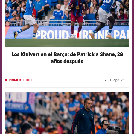
Los Kluivert en el Barça: de Patrick a Shane, 28
años después
01 ago. 26
PRIMER EQUIPO
label.
FCB Barcelona badge