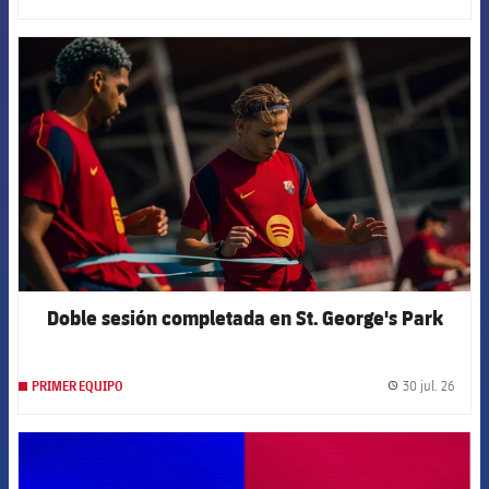
FCB Barcelona badge
Doble sesión completada en St. George's Park
30 jul. 26
PRIMER EQUIPO
label.
FCB Barcelona badge