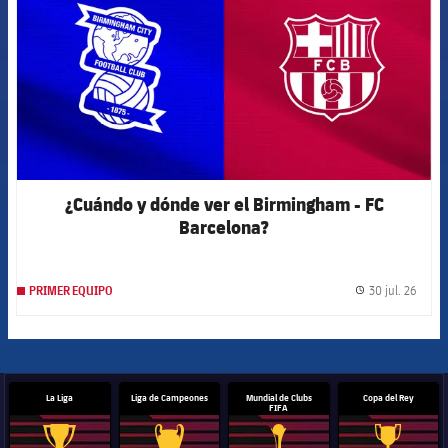
¿Cuándo y dónde ver el Birmingham - FC
Barcelona?
30 jul. 26
PRIMER EQUIPO
label.
La Liga
Liga de Campeones
Mundial de Clubs
Copa del Rey
FIFA