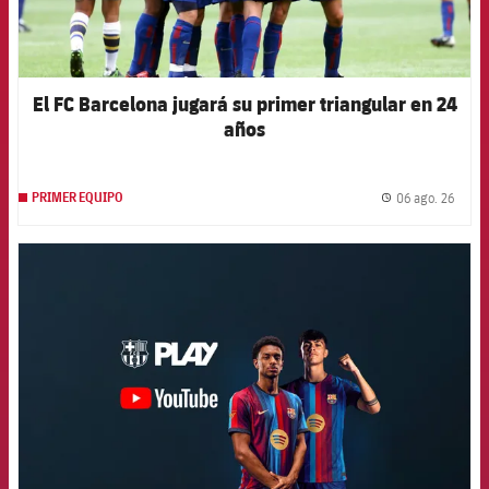
El FC Barcelona jugará su primer triangular en 24
años
06 ago. 26
PRIMER EQUIPO
label.
FCB Barcelona badge