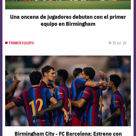
Una oncena de jugadores debutan con el primer
equipo en Birmingham
31 jul. 26
PRIMER EQUIPO
label.
FCB Barcelona badge
Birmingham City - FC Barcelona: Estreno con