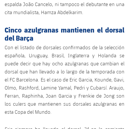
Jugadores
espalda João Cancelo, ni tampoco el debutante en una
Clasificaciones
Juvenil
Noticias
Atletismo
cita mundialista, Hamza Abdelkarim.
plusicon
más
Fotos
Infantil
Actualidad
Baloncesto en silla de ruedas
Cinco azulgranas mantienen el dorsal
plusicon
más
Historia
Alevín
del Barça
Masculino
Actualidad
Hockey sobre hielo
plusicon
más
Palmarés
Con el listado de dorsales confirmados de la selección
Femenino
española, Uruguay, Brasil, Inglaterra y Holanda se
Jugadores
Actualidad
Hockey hierba
plusicon
más
puede decir que hay ocho azulgranas que cambian el
Agenda
Calendario
dorsal que han llevado a lo largo de la temporada con
Jugadores
Noticias
Patinaje artístico
plusicon
más
el FC Barcelona. Es el caso de Eric Garcia, Kounde, Gavi,
Resultados
Calendario
Olmo, Rashford, Lamine Yamal, Pedri y Cubarsí. Araujo,
Hockey Hierba Masculino
Escuela de Patinaje
Actualidad
Ferran, Raphinha, Joan Garcia y Frenkie de Jong son
Clasificaciones
Resultados
Hockey Hierba Femenino
los culers que mantienen sus dorsales azulgranas en
Plantilla
Rugby
plusicon
más
esta Copa del Mundo.
Clasificaciones
Agenda
Actualidad
Voleibol
plusicon
más