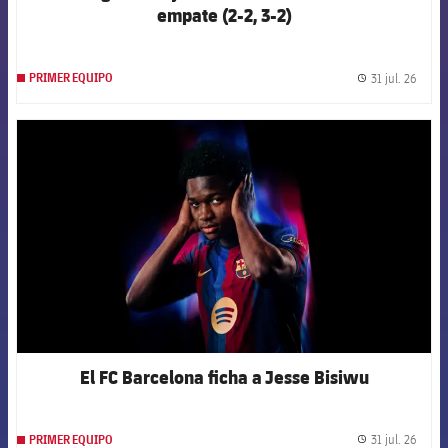
empate (2-2, 3-2)
31 jul. 26
PRIMER EQUIPO
label.
FCB Barcelona badge
El FC Barcelona ficha a Jesse Bisiwu
31 jul. 26
PRIMER EQUIPO
label.