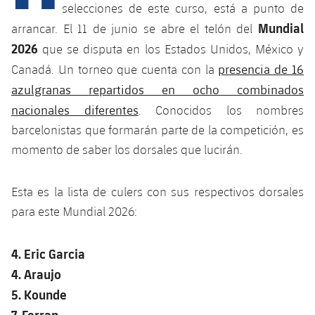
Calendario
Campus Verano
Base
selecciones de este curso, está a punto de
Mundial
SUB13
arrancar. El 11 de junio se abre el telón del
SUB13 B
Entradas
Barça Atlètic
plusicon
más
2026
que se disputa en los Estados Unidos, México y
PLUSICON
MÁS
SUB12
SUB12 C
presencia de 16
Canadá. Un torneo que cuenta con la
Gameday Shows
Junior
Primer Equipo
Instalaciones
plusicon
más
azulgranas repartidos en ocho combinados
SUB11 A
SUB11 C
Resultados
nacionales diferentes
. Conocidos los nombres
Cadete A
Actualidad
Barça Atlètic
Spotify Camp Nou
plusicon
más
barcelonistas que formarán parte de la competición, es
SUB11 B
Clasificación
Cadete B
momento de saber los dorsales que lucirán.
Calendario
Actualidad
Palau Blaugrana
Base
plusicon
más
SUB10 A
Jugadores
Infantil A
Entradas
Esta es la lista de culers con sus respectivos dorsales
Calendario
Estadi Johan Cruyff
Actualidad
SUB10 B
PLUSICON
MÁS
para este Mundial 2026:
Fotos
Infantil B
Resultados
Resultados
Juvenil
Barça Cafe
Primer equipo
SUB9 A
plusicon
más
plusicon
más
Historia
4. Eric Garcia
Mini
Clasificaciones
Clasificaciones
Cadete A
Ciutat Esportiva
Actualidad
4. Araujo
SUB9 B
Barça Atlètic
plusicon
más
Servicios
Palmarés
plusicon
más
5. Kounde
Jugadores
Jugadores
Cadete B
Calendario
SUB8 A
La Masia
Actualidad
7. Ferran
Base