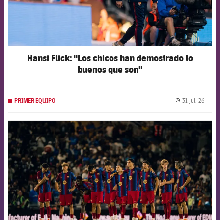
Hansi Flick: "Los chicos han demostrado lo
buenos que son"
31 jul. 26
PRIMER EQUIPO
label.
FCB Barcelona badge