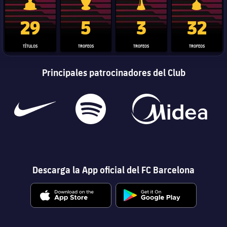
Trofeo de La Liga
Trofeo de la Liga de Campeones
Trofeo del Mundial de Clube
Copa del 
29
5
3
32
TÍTULOS
TROFEOS
TROFEOS
TROFEOS
Principales patrocinadores del Club
Descarga la App oficial del FC Barcelona