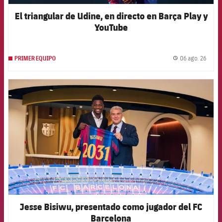
El triangular de Udine, en directo en Barça Play y
YouTube
06 ago. 26
PRIMER EQUIPO
label.
FCB Barcelona badge
Jesse Bisiwu, presentado como jugador del FC
Barcelona