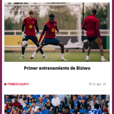
FCB Barcelona badge
Primer entrenamiento de Bisiwu
01 ago. 26
PRIMER EQUIPO
label.
FCB Barcelona badge