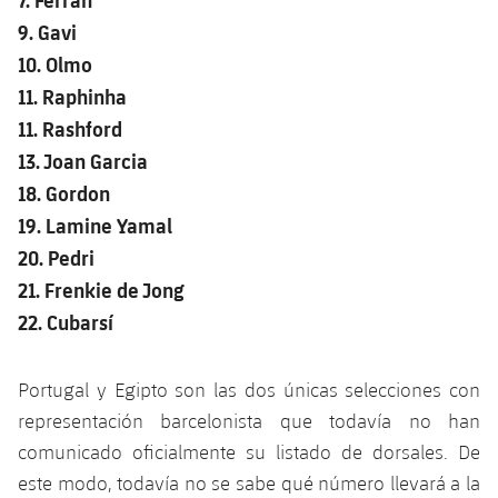
plusicon
más
Servicios Médicos
Acreditaciones
Fotos
Fotos
9. Gavi
Infantil A
Entradas
SUB8 B
Calendario
Campus Verano
Actualidad
10. Olmo
Accesibilidad
Historia
Instalaciones
Infantil B
11. Raphinha
Resultados
Resultados
Juvenil
11. Rashford
PLUSICON
MÁS
Palmarés
Clasificaciones
13. Joan Garcia
Jugadores
Cadete
Primer equipo
plusicon
más
18. Gordon
Jugadors
Clasificaciones
19. Lamine Yamal
Infantil
Actualidad
Barça Atlètic
plusicon
más
20. Pedri
Fotos
Alevín
21. Frenkie de Jong
Calendario
Actualidad
Base
plusicon
más
22. Cubarsí
Palmarés
Entradas
Calendario
Campus Verano
Actualidad
Historia
Portugal y Egipto son las dos únicas selecciones con
Resultados
Resultados
Barça C
representación barcelonista que todavía no han
PLUSICON
MÁS
comunicado oficialmente su listado de dorsales. De
Clasificaciones
Jugadores
Junior
Información general
este modo, todavía no se sabe qué número llevará a la
plusicon
más