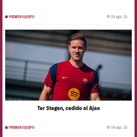
04 ago. 26
PRIMER EQUIPO
label.
FCB Barcelona badge
Ter Stegen, cedido al Ajax
04 ago. 26
PRIMER EQUIPO
label.