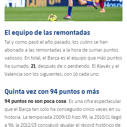
Jugadores
Noticias
Apúntate a las amateurs
plusicon
más
Calendario
Voleibol masculino
Apúntate a las amateurs
PLUSICON
MÁS
El equipo de las remontadas
Resultados
Voleibol femenino
Carnet de las Secciones Amateurs
League of Legends
Tal y como pasó el año pasado, los
culers
se han
Clasificaciones
abonado a las remontadas a la hora de sumar puntos
VALORANT Rising
valiosos. En total, el Barça es el equipo que más puntos
Fotos
21
ha sumado,
, después de ir perdiendo. El Alavés y el
VALORANT Game Changers
Valencia son los siguientes, con 16 cada uno.
eFootball
Quinta vez con 94 puntos o más
94 puntos no son poca cosa
. Es una cifra espectacular
que el Barça tan solo ha conseguido cinco veces en su
historia. La temporada 2009/10 hizo 99, la 2010/11 llegó
a 96, la 2012/13 consiguió igualar el récord histórico de