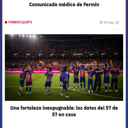
Comunicado médico de Fermín
19 may. 26
PRIMER EQUIPO
label.
FCB Barcelona badge
Una fortaleza inexpugnable: los datos del 57 de
57 en casa