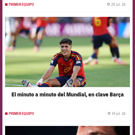
20 jul. 26
PRIMER EQUIPO
label.
FCB Barcelona badge
El minuto a minuto del Mundial, en clave Barça
19 jul. 26
PRIMER EQUIPO
label.
FCB Barcelona badge