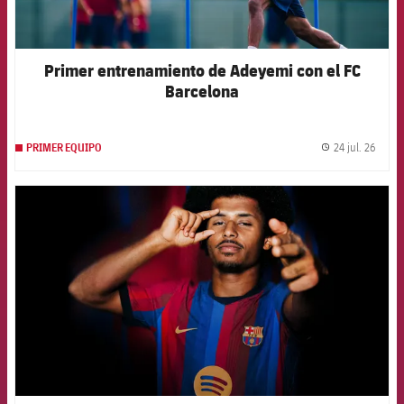
Primer entrenamiento de Adeyemi con el FC
Barcelona
24 jul. 26
PRIMER EQUIPO
label.
FCB Barcelona badge