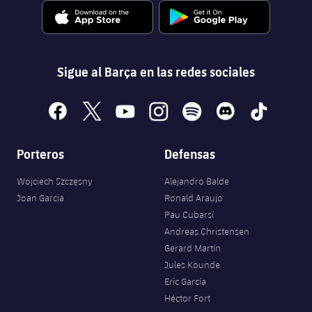
Sigue al Barça en las redes sociales
facebook
x
youtube
instagram
spotify
discord
tiktok
Porteros
Defensas
Wojciech Szczęsny
Alejandro Balde
Joan Garcia
Ronald Araujo
Pau Cubarsí
Andreas Christensen
Gerard Martín
Jules Kounde
Eric García
Héctor Fort