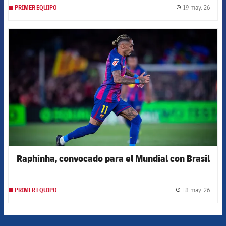
19 may. 26
PRIMER EQUIPO
label.
FCB Barcelona badge
Raphinha, convocado para el Mundial con Brasil
18 may. 26
PRIMER EQUIPO
label.