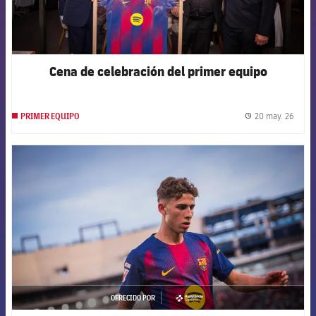
Cena de celebración del primer equipo
20 may. 26
PRIMER EQUIPO
label.
FCB Barcelona badge
OFRECIDO POR
asistencia