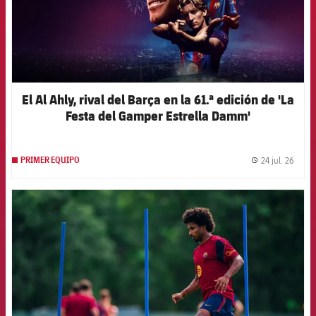
El Al Ahly, rival del Barça en la 61.ª edición de 'La
Festa del Gamper Estrella Damm'
24 jul. 26
PRIMER EQUIPO
label.
FCB Barcelona badge