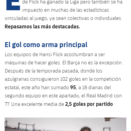
Calendario
de Flick ha ganado la Liga pero también se ha
Campus Verano
Base
impuesto en muchas de las estadísticas
SUB13
SUB13 B
Entradas
Barça Atlètic
vinculadas al juego, ya sean colectivas o individuales.
plusicon
más
PLUSICON
MÁS
Repasamos las más destacadas.
SUB12
SUB12 C
Gameday Shows
Junior
Primer Equipo
Instalaciones
plusicon
más
SUB11 A
SUB11 C
El gol como arma principal
Resultados
Cadete A
Actualidad
Barça Atlètic
Spotify Camp Nou
plusicon
más
Los equipos de Hansi Flick acostumbran a ser
SUB11 B
Clasificación
Cadete B
máquinas de hacer goles. El Barça no es la excepción.
Calendario
Actualidad
Palau Blaugrana
Base
plusicon
más
SUB10 A
Después de la temporada pasada, donde los
Jugadores
Infantil A
Entradas
azulgranas consiguieron 102 goles en la competición
Calendario
Estadi Johan Cruyff
Actualidad
SUB10 B
95
PLUSICON
MÁS
estatal, este año han sumado
, a 18 dianas del
Fotos
Infantil B
Resultados
Resultados
segundo equipo en este apartado, el Real Madrid con
Juvenil
Barça Cafe
Primer equipo
SUB9 A
plusicon
más
plusicon
más
2,5 goles por partido
Historia
77. Una excelente media de
.
Mini
Clasificaciones
Clasificaciones
Cadete A
Ciutat Esportiva
Actualidad
SUB9 B
Barça Atlètic
plusicon
más
Servicios
Palmarés
plusicon
más
Jugadores
Jugadores
Cadete B
Calendario
SUB8 A
La Masia
Actualidad
Base