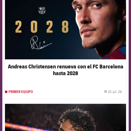
Andreas Christensen renueva con el FC Barcelona
hasta 2028
01 jul. 26
PRIMER EQUIPO
label.
FCB Barcelona badge