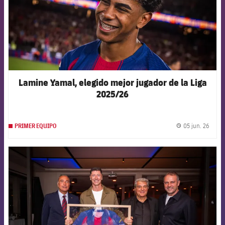
Lamine Yamal, elegido mejor jugador de la Liga
2025/26
05 jun. 26
PRIMER EQUIPO
label.
FCB Barcelona badge