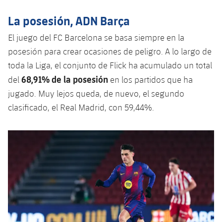
Jugadores
Clasificaciones
Juvenil
Noticias
Atletismo
La posesión, ADN Barça
plusicon
más
Fotos
Infantil
El juego del FC Barcelona se basa siempre en la
Actualidad
Baloncesto en silla de ruedas
plusicon
más
posesión para crear ocasiones de peligro. A lo largo de
Historia
Alevín
toda la Liga, el conjunto de Flick ha acumulado un total
Masculino
Actualidad
Hockey sobre hielo
plusicon
más
68,91% de la posesión
del
en los partidos que ha
Palmarés
Femenino
jugado. Muy lejos queda, de nuevo, el segundo
Jugadores
Actualidad
Hockey hierba
plusicon
más
clasificado, el Real Madrid, con 59,44%.
Agenda
Calendario
Jugadores
Noticias
Patinaje artístico
plusicon
más
Resultados
Calendario
Hockey Hierba Masculino
Escuela de Patinaje
Actualidad
Clasificaciones
Resultados
Hockey Hierba Femenino
Plantilla
Rugby
plusicon
más
Clasificaciones
Agenda
Actualidad
Voleibol
plusicon
más