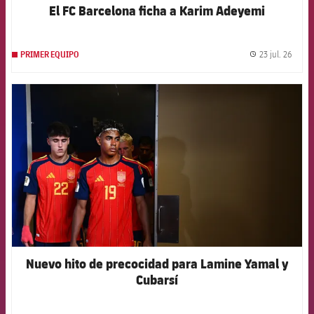
El FC Barcelona ficha a Karim Adeyemi
23 jul. 26
PRIMER EQUIPO
label.
FCB Barcelona badge
Nuevo hito de precocidad para Lamine Yamal y
Cubarsí