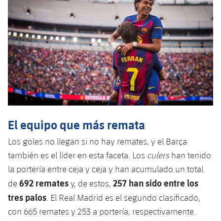
plusicon
más
Servicios Médicos
Acreditaciones
Fotos
Fotos
Infantil A
Entradas
SUB8 B
Calendario
Campus Verano
Actualidad
Accesibilidad
Historia
Instalaciones
Infantil B
Resultados
Resultados
Juvenil
PLUSICON
MÁS
Palmarés
Clasificaciones
Jugadores
Cadete
Primer equipo
plusicon
más
Jugadors
Clasificaciones
Infantil
Actualidad
Barça Atlètic
plusicon
más
Fotos
El equipo que más remata
Alevín
Calendario
Actualidad
Base
plusicon
más
Los goles no llegan si no hay remates, y el Barça
Palmarés
Entradas
también es el líder en esta faceta. Los
culers
han tenido
Calendario
Campus Verano
Actualidad
Historia
la portería entre ceja y ceja y han acumulado un total
Resultados
Resultados
692 remates
257 han sido entre los
de
y, de estos,
Barça C
PLUSICON
MÁS
tres palos
. El Real Madrid es el segundo clasificado,
Clasificaciones
Jugadores
Junior
Información general
con 665 remates y 253 a portería, respectivamente.
plusicon
más