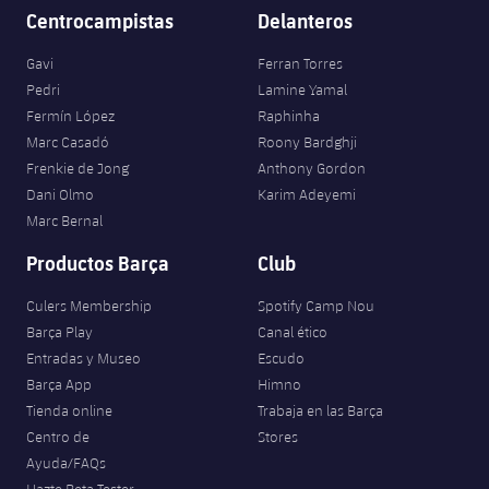
Centrocampistas
Delanteros
Gavi
Ferran Torres
Pedri
Lamine Yamal
Fermín López
Raphinha
Marc Casadó
Roony Bardghji
Frenkie de Jong
Anthony Gordon
Dani Olmo
Karim Adeyemi
Marc Bernal
Productos Barça
Club
Culers Membership
Spotify Camp Nou
Barça Play
Canal ético
Entradas y Museo
Escudo
Barça App
Himno
Tienda online
Trabaja en las Barça
Centro de
Stores
Ayuda/FAQs
Hazte Beta Tester