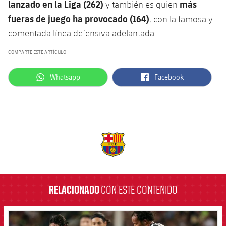
lanzado en la Liga (262)
más
y también es quien
fueras de juego ha provocado (164)
, con la famosa y
comentada línea defensiva adelantada.
COMPARTE ESTE ARTÍCULO
label.aria.whatsapp
label.aria.facebook
Whatsapp
Facebook
label.aria.barcelona
RELACIONADO
CON ESTE CONTENIDO
FCB Barcelona badge