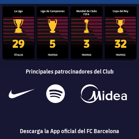
La Liga
Liga de Campeones
Mundial de Clubs
Copa del Rey
FIFA
Trofeo de La Liga
Trofeo de la Liga de Campeones
Trofeo del Mundial de Clube
Copa del 
29
5
3
32
TÍTULOS
TROFEOS
TROFEOS
TROFEOS
Principales patrocinadores del Club
Descarga la App oficial del FC Barcelona