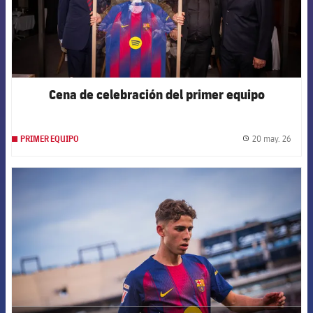
Cena de celebración del primer equipo
20 may. 26
PRIMER EQUIPO
label.
FCB Barcelona badge