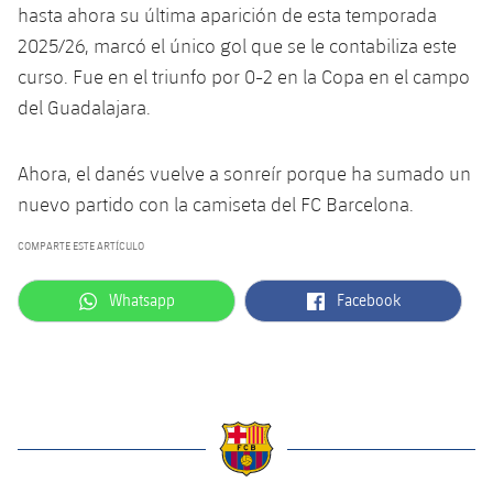
plusicon
más
Servicios Médicos
hasta ahora su última aparición de esta temporada
Acreditaciones
Fotos
Fotos
Infantil A
Entradas
SUB8 B
2025/26, marcó el único gol que se le contabiliza este
Calendario
Campus Verano
Actualidad
Accesibilidad
Historia
curso. Fue en el triunfo por 0-2 en la Copa en el campo
Instalaciones
Infantil B
Resultados
Resultados
del Guadalajara.
Juvenil
PLUSICON
MÁS
Palmarés
Clasificaciones
Jugadores
Cadete
Primer equipo
Ahora, el danés vuelve a sonreír porque ha sumado un
plusicon
más
nuevo partido con la camiseta del FC Barcelona.
Jugadors
Clasificaciones
Infantil
Actualidad
Barça Atlètic
plusicon
más
COMPARTE ESTE ARTÍCULO
Fotos
Alevín
Calendario
Actualidad
Base
label.aria.whatsapp
label.aria.facebook
Whatsapp
Facebook
plusicon
más
Palmarés
Entradas
Calendario
Campus Verano
Actualidad
Historia
Resultados
Resultados
Barça C
PLUSICON
MÁS
Clasificaciones
Jugadores
Junior
Información general
plusicon
más
label.aria.barcelona