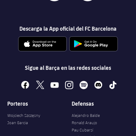
Descarga la App oficial del FC Barcelona
Sigue al Barça en las redes sociales
facebook
x
youtube
instagram
spotify
discord
tiktok
Porteros
Defensas
Wojciech Szczęsny
Alejandro Balde
Joan Garcia
Ronald Araujo
Pau Cubarsí