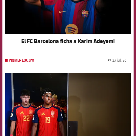
El FC Barcelona ficha a Karim Adeyemi
23 jul. 26
PRIMER EQUIPO
label.
FCB Barcelona badge