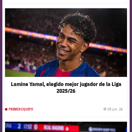
FCB Barcelona badge
Lamine Yamal, elegido mejor jugador de la Liga
2025/26
05 jun. 26
PRIMER EQUIPO
label.
FCB Barcelona badge