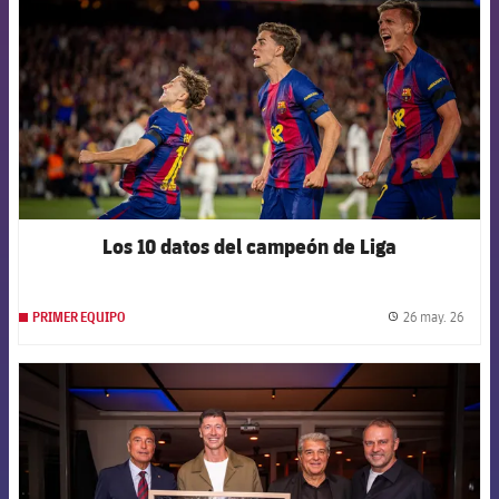
Los 10 datos del campeón de Liga
26 may. 26
PRIMER EQUIPO
label.
FCB Barcelona badge