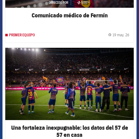
OFRECIDO POR
asistencia
Comunicado médico de Fermín
19 may. 26
PRIMER EQUIPO
label.
FCB Barcelona badge
Una fortaleza inexpugnable: los datos del 57 de
57 en casa