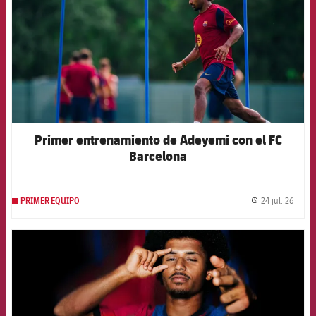
Primer entrenamiento de Adeyemi con el FC
Barcelona
24 jul. 26
PRIMER EQUIPO
label.
FCB Barcelona badge