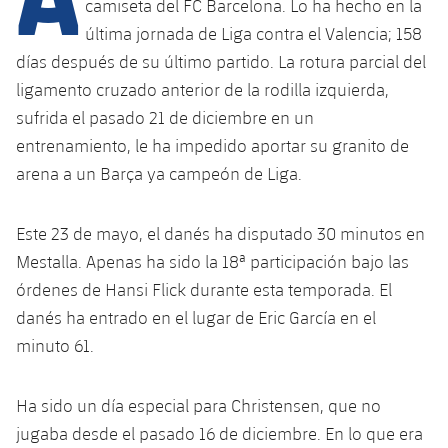
Calendario
camiseta del FC Barcelona. Lo ha hecho en la
Campus Verano
Base
última jornada de Liga contra el Valencia; 158
SUB13
SUB13 B
Entradas
Barça Atlètic
días después de su último partido. La rotura parcial del
plusicon
más
PLUSICON
MÁS
SUB12
ligamento cruzado anterior de la rodilla izquierda,
SUB12 C
Gameday Shows
Junior
Primer Equipo
Instalaciones
sufrida el pasado 21 de diciembre en un
plusicon
más
SUB11 A
SUB11 C
entrenamiento, le ha impedido aportar su granito de
Resultados
Cadete A
Actualidad
Barça Atlètic
Spotify Camp Nou
arena a un Barça ya campeón de Liga.
plusicon
más
SUB11 B
Clasificación
Cadete B
Calendario
Actualidad
Palau Blaugrana
Base
Este 23 de mayo, el danés ha disputado 30 minutos en
plusicon
más
SUB10 A
Jugadores
Infantil A
Mestalla. Apenas ha sido la 18ª participación bajo las
Entradas
Calendario
Estadi Johan Cruyff
Actualidad
SUB10 B
órdenes de Hansi Flick durante esta temporada. El
PLUSICON
MÁS
Fotos
Infantil B
Resultados
danés ha entrado en el lugar de Eric García en el
Resultados
Juvenil
Barça Cafe
Primer equipo
SUB9 A
plusicon
más
minuto 61.
plusicon
más
Historia
Mini
Clasificaciones
Clasificaciones
Cadete A
Ciutat Esportiva
Actualidad
SUB9 B
Barça Atlètic
plusicon
más
Servicios
Palmarés
Ha sido un día especial para Christensen, que no
plusicon
más
Jugadores
Jugadores
Cadete B
jugaba desde el pasado 16 de diciembre. En lo que era
Calendario
SUB8 A
La Masia
Actualidad
Base