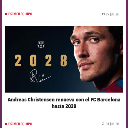
19 jul. 26
PRIMER EQUIPO
label.
FCB Barcelona badge
Andreas Christensen renueva con el FC Barcelona
hasta 2028
01 jul. 26
PRIMER EQUIPO
label.