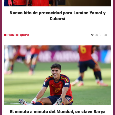
Nuevo hito de precocidad para Lamine Yamal y
Cubarsí
20 jul. 26
PRIMER EQUIPO
label.
FCB Barcelona badge
El minuto a minuto del Mundial, en clave Barça