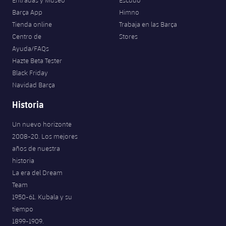
Entradas y Museo
Escudo
Barça App
Himno
Tienda online
Trabaja en las Barça
Centro de
Stores
Ayuda/FAQs
Hazte Beta Tester
Black Friday
Navidad Barça
Historia
Un nuevo horizonte
2008-20. Los mejores
años de nuestra
historia
La era del Dream
Team
1950-61. Kubala y su
tiempo
1899-1909.