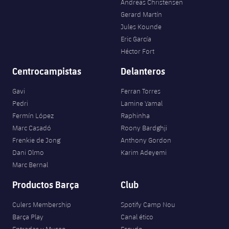
Andreas Christensen
Gerard Martín
Jules Kounde
Eric García
Héctor Fort
Centrocampistas
Delanteros
Gavi
Ferran Torres
Pedri
Lamine Yamal
Fermín López
Raphinha
Marc Casadó
Roony Bardghji
Frenkie de Jong
Anthony Gordon
Dani Olmo
Karim Adeyemi
Marc Bernal
Productos Barça
Club
Culers Membership
Spotify Camp Nou
Barça Play
Canal ético