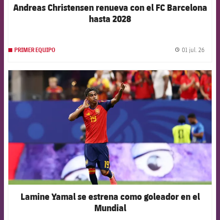
Andreas Christensen renueva con el FC Barcelona
hasta 2028
01 jul. 26
PRIMER EQUIPO
label.
FCB Barcelona badge
Lamine Yamal se estrena como goleador en el
Mundial