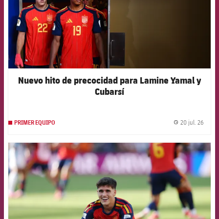
Nuevo hito de precocidad para Lamine Yamal y
Cubarsí
20 jul. 26
PRIMER EQUIPO
label.
FCB Barcelona badge