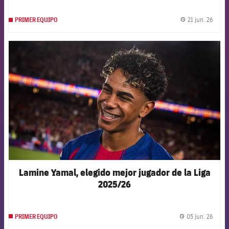
21 jun. 26
PRIMER EQUIPO
label.
FCB Barcelona badge
Lamine Yamal, elegido mejor jugador de la Liga
2025/26
05 jun. 26
PRIMER EQUIPO
label.