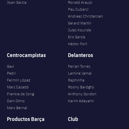
Joan Garcia
Ronald Araujo
Pau Cubarsí
Andreas Christensen
Gerard Martín
Jules Kounde
Eric García
Héctor Fort
Centrocampistas
Delanteros
Gavi
Ferran Torres
Pedri
Lamine Yamal
Fermín López
Raphinha
Marc Casadó
Roony Bardghji
Frenkie de Jong
Anthony Gordon
Dani Olmo
Karim Adeyemi
Marc Bernal
Productos Barça
Club