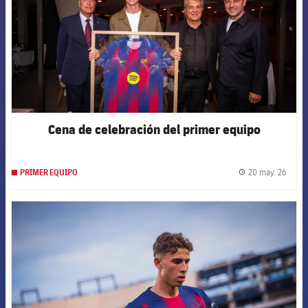
Cena de celebración del primer equipo
20 may. 26
PRIMER EQUIPO
label.
FCB Barcelona badge