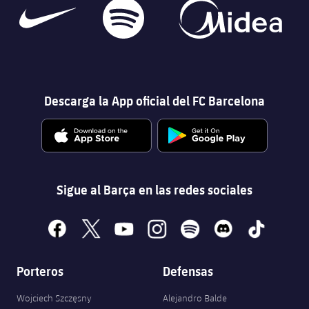
Descarga la App oficial del FC Barcelona
Sigue al Barça en las redes sociales
facebook
x
youtube
instagram
spotify
discord
tiktok
Porteros
Defensas
Wojciech Szczęsny
Alejandro Balde