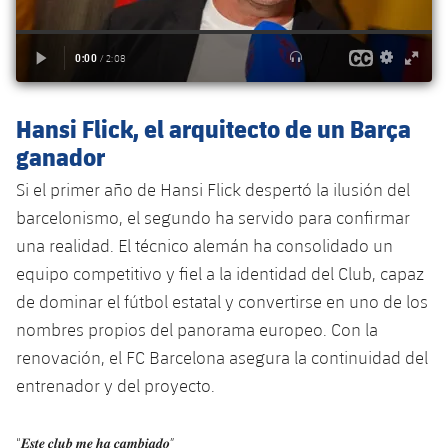
Jugadores
Clasificaciones
Juvenil
Noticias
Atletismo
plusicon
más
Fotos
Infantil
Actualidad
Baloncesto en silla de ruedas
plusicon
más
Historia
Hansi Flick, el arquitecto de un Barça
Alevín
Masculino
Actualidad
Hockey sobre hielo
ganador
plusicon
más
Palmarés
Femenino
Si el primer año de Hansi Flick despertó la ilusión del
Jugadores
Actualidad
Hockey hierba
plusicon
más
barcelonismo, el segundo ha servido para confirmar
Agenda
Calendario
una realidad. El técnico alemán ha consolidado un
Jugadores
Noticias
Patinaje artístico
plusicon
más
equipo competitivo y fiel a la identidad del Club, capaz
Resultados
Calendario
de dominar el fútbol estatal y convertirse en uno de los
Hockey Hierba Masculino
Escuela de Patinaje
Actualidad
nombres propios del panorama europeo. Con la
Clasificaciones
Resultados
Hockey Hierba Femenino
renovación, el FC Barcelona asegura la continuidad del
Plantilla
Rugby
plusicon
más
entrenador y del proyecto.
Clasificaciones
Agenda
Actualidad
Voleibol
plusicon
más
“𝑬𝒔𝒕𝒆 𝒄𝒍𝒖𝒃 𝒎𝒆 𝒉𝒂 𝒄𝒂𝒎𝒃𝒊𝒂𝒅𝒐”