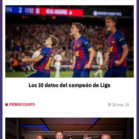
FCB Barcelona badge
Los 10 datos del campeón de Liga
26 may. 26
PRIMER EQUIPO
label.
FCB Barcelona badge