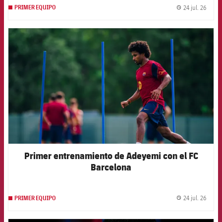
24 jul. 26
PRIMER EQUIPO
label.
FCB Barcelona badge
Primer entrenamiento de Adeyemi con el FC
Barcelona
24 jul. 26
PRIMER EQUIPO
label.