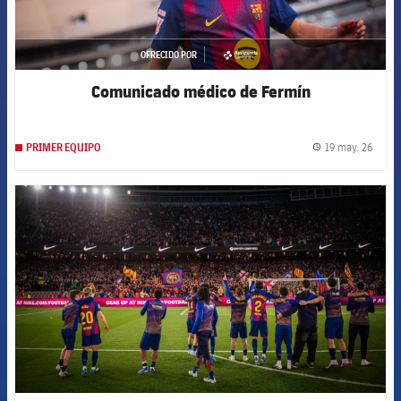
OFRECIDO POR
asistencia
Comunicado médico de Fermín
19 may. 26
PRIMER EQUIPO
label.
FCB Barcelona badge