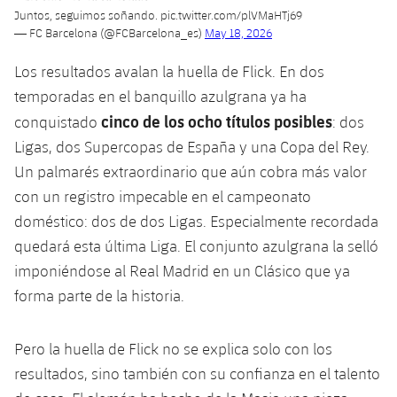
Juntos, seguimos soñando.
pic.twitter.com/plVMaHTj69
Jugadores
Noticias
Apúntate a las amateurs
plusicon
más
— FC Barcelona (@FCBarcelona_es)
May 18, 2026
Calendario
Voleibol masculino
Los resultados avalan la huella de Flick. En dos
Apúntate a las amateurs
PLUSICON
MÁS
temporadas en el banquillo azulgrana ya ha
Resultados
Voleibol femenino
Carnet de las Secciones Amateurs
League of Legends
cinco de los ocho títulos posibles
conquistado
: dos
Ligas, dos Supercopas de España y una Copa del Rey.
Clasificaciones
VALORANT Rising
Un palmarés extraordinario que aún cobra más valor
Fotos
con un registro impecable en el campeonato
VALORANT Game Changers
doméstico: dos de dos Ligas. Especialmente recordada
quedará esta última Liga. El conjunto azulgrana la selló
eFootball
imponiéndose al Real Madrid en un Clásico que ya
forma parte de la historia.
Pero la huella de Flick no se explica solo con los
resultados, sino también con su confianza en el talento