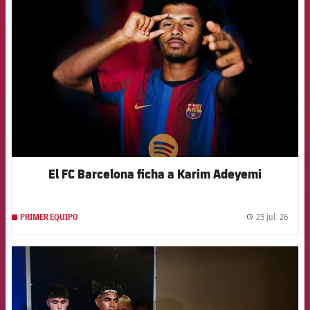
FCB Barcelona badge
El FC Barcelona ficha a Karim Adeyemi
23 jul. 26
PRIMER EQUIPO
label.
FCB Barcelona badge