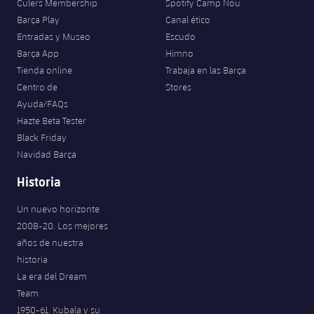
Culers Membership
Spotify Camp Nou
Barça Play
Canal ético
Entradas y Museo
Escudo
Barça App
Himno
Tienda online
Trabaja en las Barça
Centro de
Stores
Ayuda/FAQs
Hazte Beta Tester
Black Friday
Navidad Barça
Historia
Un nuevo horizonte
2008-20. Los mejores
años de nuestra
historia
La era del Dream
Team
1950-61. Kubala y su