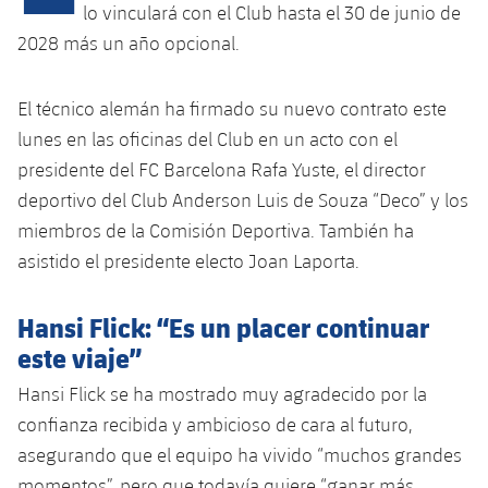
Calendario
Campus Verano
Base
lo vinculará con el Club hasta el 30 de junio de
2028 más un año opcional.
SUB13
SUB13 B
Entradas
Barça Atlètic
plusicon
más
PLUSICON
MÁS
SUB12
SUB12 C
El técnico alemán ha firmado su nuevo contrato este
Gameday Shows
Junior
Primer Equipo
Instalaciones
plusicon
más
lunes en las oficinas del Club en un acto con el
SUB11 A
SUB11 C
Resultados
presidente del FC Barcelona Rafa Yuste, el director
Cadete A
Actualidad
Barça Atlètic
Spotify Camp Nou
plusicon
más
deportivo del Club Anderson Luis de Souza “Deco” y los
SUB11 B
Clasificación
Cadete B
miembros de la Comisión Deportiva. También ha
Calendario
Actualidad
Palau Blaugrana
Base
plusicon
más
asistido el presidente electo Joan Laporta.
SUB10 A
Jugadores
Infantil A
Entradas
Calendario
Estadi Johan Cruyff
Actualidad
SUB10 B
Hansi Flick: “Es un placer continuar
PLUSICON
MÁS
Fotos
Infantil B
Resultados
este viaje”
Resultados
Juvenil
Barça Cafe
Primer equipo
SUB9 A
plusicon
más
plusicon
más
Historia
Mini
Hansi Flick se ha mostrado muy agradecido por la
Clasificaciones
Clasificaciones
Cadete A
Ciutat Esportiva
Actualidad
confianza recibida y ambicioso de cara al futuro,
SUB9 B
Barça Atlètic
plusicon
más
Servicios
Palmarés
plusicon
más
asegurando que el equipo ha vivido “muchos grandes
Jugadores
Jugadores
Cadete B
Calendario
SUB8 A
La Masia
Actualidad
momentos”, pero que todavía quiere “ganar más
Base