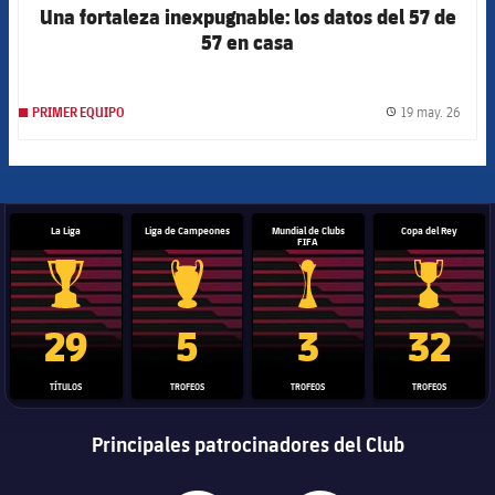
Una fortaleza inexpugnable: los datos del 57 de
57 en casa
19 may. 26
PRIMER EQUIPO
label.
La Liga
Liga de Campeones
Mundial de Clubs
Copa del Rey
FIFA
Trofeo de La Liga
Trofeo de la Liga de Campeones
Trofeo del Mundial de Clube
Copa del 
29
5
3
32
TÍTULOS
TROFEOS
TROFEOS
TROFEOS
Principales patrocinadores del Club