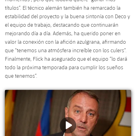
plusicon
más
Servicios Médicos
Acreditaciones
Fotos
títulos”. El técnico alemán también ha remarcado la
Fotos
Infantil A
Entradas
SUB8 B
Calendario
Campus Verano
Actualidad
estabilidad del proyecto y la buena sintonía con Deco y
Accesibilidad
Historia
Instalaciones
el equipo de trabajo, destacando que continuarán
Infantil B
Resultados
Resultados
Juvenil
mejorando día a día. Además, ha querido poner en
PLUSICON
MÁS
Palmarés
valor la conexión con la afición azulgrana, afirmando
Clasificaciones
Jugadores
Cadete
Primer equipo
plusicon
más
que “tenemos una atmósfera increíble con los culers”.
Jugadors
Finalmente, Flick ha asegurado que el equipo “lo dará
Clasificaciones
Infantil
Actualidad
Barça Atlètic
plusicon
más
todo la próxima temporada para cumplir los sueños
Fotos
que tenemos”.
Alevín
Calendario
Actualidad
Base
plusicon
más
Palmarés
Entradas
Calendario
Campus Verano
Actualidad
Historia
Resultados
Resultados
Barça C
PLUSICON
MÁS
Clasificaciones
Jugadores
Junior
Información general
plusicon
más