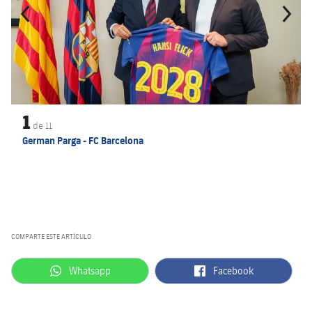
1
de
11
German Parga - FC Barcelona
COMPARTE ESTE ARTÍCULO
label.aria.whatsapp
label.aria.facebook
Whatsapp
Facebook