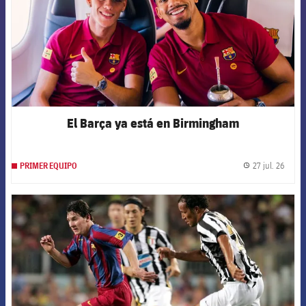
El Barça ya está en Birmingham
27 jul. 26
PRIMER EQUIPO
label.
FCB Barcelona badge