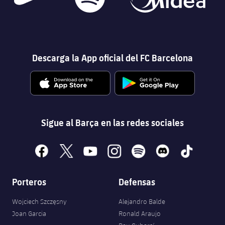
Descarga la App oficial del FC Barcelona
Sigue al Barça en las redes sociales
facebook
x
youtube
instagram
spotify
discord
tiktok
Porteros
Defensas
Wojciech Szczęsny
Alejandro Balde
Joan Garcia
Ronald Araujo