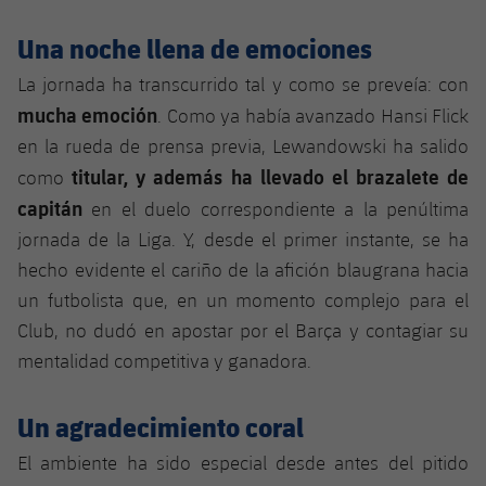
Jugadores
Noticias
Apúntate a las amateurs
plusicon
más
Una noche llena de emociones
Calendario
Voleibol masculino
La jornada ha transcurrido tal y como se preveía: con
Apúntate a las amateurs
PLUSICON
MÁS
mucha emoción
. Como ya había avanzado Hansi Flick
Resultados
Voleibol femenino
Carnet de las Secciones Amateurs
League of Legends
en la rueda de prensa previa, Lewandowski ha salido
titular, y además ha llevado el brazalete de
como
Clasificaciones
VALORANT Rising
capitán
en el duelo correspondiente a la penúltima
Fotos
jornada de la Liga. Y, desde el primer instante, se ha
VALORANT Game Changers
hecho evidente el cariño de la afición blaugrana hacia
un futbolista que, en un momento complejo para el
eFootball
Club, no dudó en apostar por el Barça y contagiar su
mentalidad competitiva y ganadora.
Un agradecimiento coral
El ambiente ha sido especial desde antes del pitido