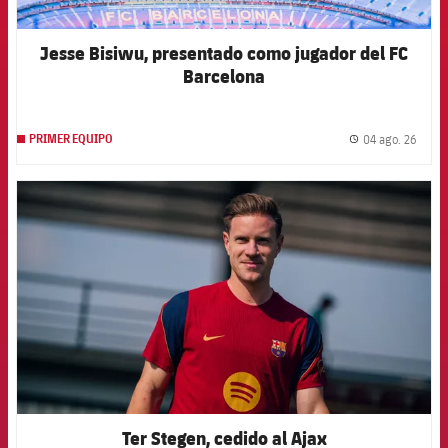
Jesse Bisiwu, presentado como jugador del FC
Barcelona
04 ago. 26
PRIMER EQUIPO
label.
FCB Barcelona badge
Ter Stegen, cedido al Ajax