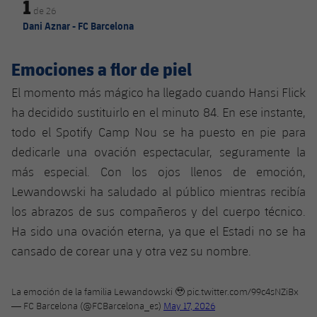
1
de
26
Dani Aznar - FC Barcelona
Emociones a flor de piel
El momento más mágico ha llegado cuando Hansi Flick
ha decidido sustituirlo en el minuto 84. En ese instante,
todo el Spotify Camp Nou se ha puesto en pie para
dedicarle una ovación espectacular, seguramente la
más especial. Con los ojos llenos de emoción,
Lewandowski ha saludado al público mientras recibía
los abrazos de sus compañeros y del cuerpo técnico.
Ha sido una ovación eterna, ya que el Estadi no se ha
cansado de corear una y otra vez su nombre.
La emoción de la familia Lewandowski 🥹
pic.twitter.com/99c4sNZiBx
— FC Barcelona (@FCBarcelona_es)
May 17, 2026