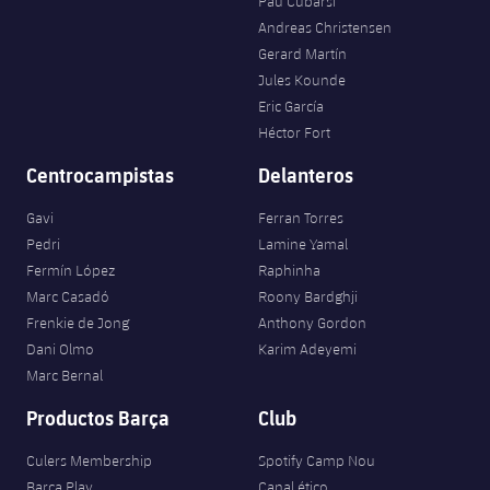
Pau Cubarsí
Andreas Christensen
Gerard Martín
Jules Kounde
Eric García
Héctor Fort
Centrocampistas
Delanteros
Gavi
Ferran Torres
Pedri
Lamine Yamal
Fermín López
Raphinha
Marc Casadó
Roony Bardghji
Frenkie de Jong
Anthony Gordon
Dani Olmo
Karim Adeyemi
Marc Bernal
Productos Barça
Club
Culers Membership
Spotify Camp Nou
Barça Play
Canal ético