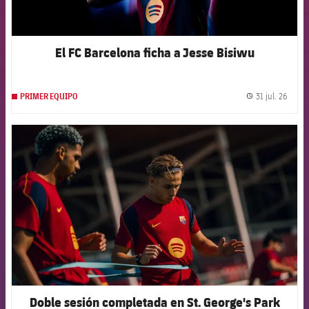
El FC Barcelona ficha a Jesse Bisiwu
31 jul. 26
PRIMER EQUIPO
label.
FCB Barcelona badge
Doble sesión completada en St. George's Park