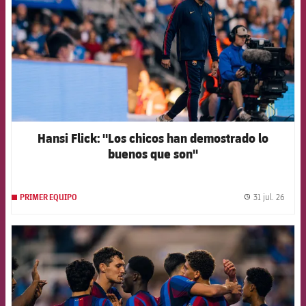
Hansi Flick: "Los chicos han demostrado lo
buenos que son"
31 jul. 26
PRIMER EQUIPO
label.
FCB Barcelona badge