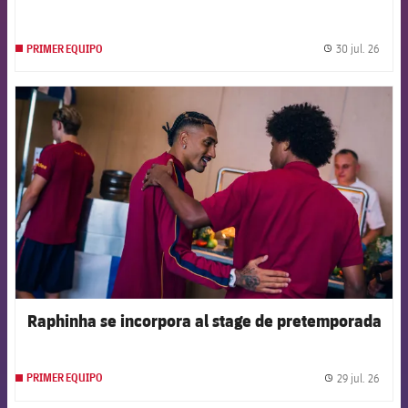
30 jul. 26
PRIMER EQUIPO
label.
FCB Barcelona badge
Raphinha se incorpora al stage de pretemporada
29 jul. 26
PRIMER EQUIPO
label.