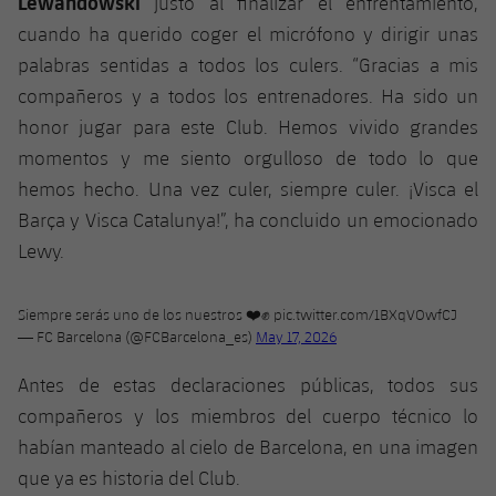
Lewandowski
justo al finalizar el enfrentamiento,
Jugadores
Clasificaciones
Juvenil
cuando ha querido coger el micrófono y dirigir unas
Noticias
Atletismo
plusicon
más
palabras sentidas a todos los culers. “Gracias a mis
Fotos
Infantil
compañeros y a todos los entrenadores. Ha sido un
Actualidad
Baloncesto en silla de ruedas
plusicon
más
Historia
honor jugar para este Club. Hemos vivido grandes
Alevín
Masculino
momentos y me siento orgulloso de todo lo que
Actualidad
Hockey sobre hielo
plusicon
más
Palmarés
hemos hecho. Una vez culer, siempre culer. ¡Visca el
Femenino
Jugadores
Barça y Visca Catalunya!”, ha concluido un emocionado
Actualidad
Hockey hierba
plusicon
más
Lewy.
Agenda
Calendario
Jugadores
Noticias
Patinaje artístico
plusicon
más
Siempre serás uno de los nuestros ❤️✊
pic.twitter.com/1BXqVOwfCJ
Resultados
Calendario
Hockey Hierba Masculino
— FC Barcelona (@FCBarcelona_es)
May 17, 2026
Escuela de Patinaje
Actualidad
Clasificaciones
Antes de estas declaraciones públicas, todos sus
Resultados
Hockey Hierba Femenino
Plantilla
Rugby
plusicon
más
compañeros y los miembros del cuerpo técnico lo
Clasificaciones
habían manteado al cielo de Barcelona, en una imagen
Agenda
Actualidad
Voleibol
plusicon
más
que ya es historia del Club.