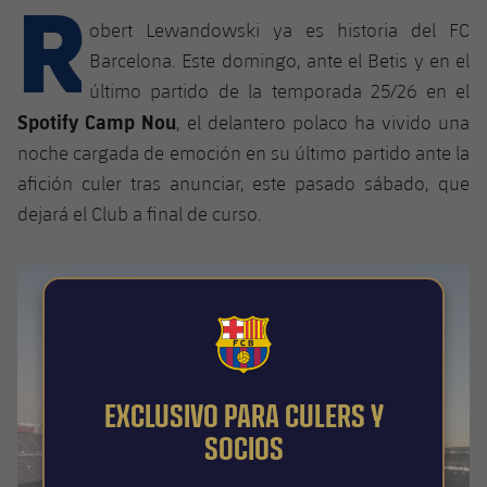
R
Calendario
Campus Verano
Base
obert Lewandowski ya es historia del FC
SUB13
SUB13 B
Entradas
Barcelona. Este domingo, ante el Betis y en el
Barça Atlètic
plusicon
más
PLUSICON
MÁS
último partido de la temporada 25/26 en el
SUB12
SUB12 C
Gameday Shows
Junior
Spotify Camp Nou
, el delantero polaco ha vivido una
Primer Equipo
Instalaciones
plusicon
más
SUB11 A
noche cargada de emoción en su último partido ante la
SUB11 C
Resultados
Cadete A
Actualidad
afición culer tras anunciar, este pasado sábado, que
Barça Atlètic
Spotify Camp Nou
plusicon
más
SUB11 B
dejará el Club a final de curso.
Clasificación
Cadete B
Calendario
Actualidad
Palau Blaugrana
Base
plusicon
más
SUB10 A
Jugadores
Infantil A
Entradas
Calendario
Estadi Johan Cruyff
Actualidad
SUB10 B
PLUSICON
MÁS
Fotos
Infantil B
Resultados
Resultados
FCB Barcelona badge
Juvenil
Barça Cafe
Primer equipo
SUB9 A
plusicon
más
plusicon
más
Historia
Mini
Clasificaciones
Clasificaciones
EXCLUSIVO PARA CULERS Y
Cadete A
Ciutat Esportiva
Actualidad
SUB9 B
Barça Atlètic
plusicon
más
Servicios
Palmarés
SOCIOS
plusicon
más
Jugadores
Jugadores
Cadete B
Calendario
SUB8 A
La Masia
Actualidad
Base