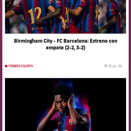
Birmingham City - FC Barcelona: Estreno con
empate (2-2, 3-2)
31 jul. 26
PRIMER EQUIPO
label.
FCB Barcelona badge