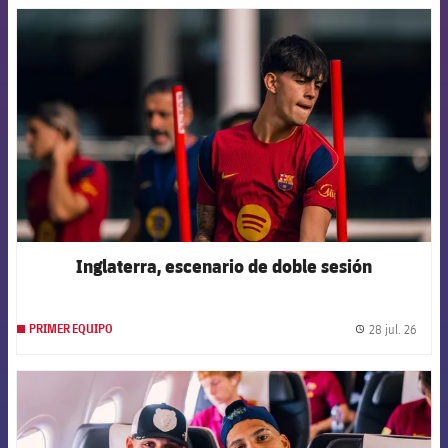
FCB Barcelona badge
Inglaterra, escenario de doble sesión
28 jul. 26
PRIMER EQUIPO
label.
FCB Barcelona badge