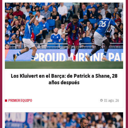
FCB Barcelona badge
Los Kluivert en el Barça: de Patrick a Shane, 28
años después
01 ago. 26
PRIMER EQUIPO
label.
FCB Barcelona badge