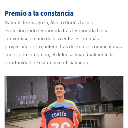
Jugadores
Noticias
Apúntate a las amateurs
plusicon
más
Premio a la constancia
Calendario
Voleibol masculino
Natural de Zaragoza, Álvaro Cortés ha ido
Apúntate a las amateurs
PLUSICON
MÁS
evolucionando temporada tras temporada hasta
Resultados
Voleibol femenino
Carnet de las Secciones Amateurs
League of Legends
convertirse en uno de los centrales con más
proyección de la cantera. Tras diferentes convocatorias
Clasificaciones
VALORANT Rising
con el primer equipo, el defensa tuvo finalmente la
oportunidad de estrenarse oficialmente.
Fotos
VALORANT Game Changers
Anterior
label.aria.chevronleft
Siguiente
label.aria.
eFootball