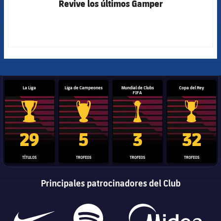
Revive los últimos Gamper
La Liga
Liga de Campeones
Mundial de Clubs
Copa del Rey
FIFA
Trofeo de La Liga
Trofeo de la Liga de Campeones
Trofeo del Mundial de Clube
Copa del 
29
5
3
32
TÍTULOS
TROFEOS
TROFEOS
TROFEOS
Principales patrocinadores del Club