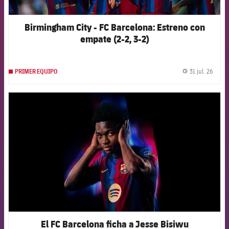
Birmingham City - FC Barcelona: Estreno con
empate (2-2, 3-2)
31 jul. 26
PRIMER EQUIPO
label.
FCB Barcelona badge
El FC Barcelona ficha a Jesse Bisiwu