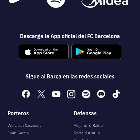
Descarga la App oficial del FC Barcelona
Sigue al Barça en las redes sociales
facebook
x
youtube
instagram
spotify
discord
tiktok
Porteros
Defensas
Wojciech Szczęsny
Alejandro Balde
Joan Garcia
Ronald Araujo