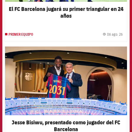
El FC Barcelona jugará su primer triangular en 24
años
06 ago. 26
PRIMER EQUIPO
label.
FCB Barcelona badge
Jesse Bisiwu, presentado como jugador del FC
Barcelona