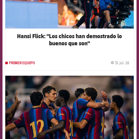
Hansi Flick: "Los chicos han demostrado lo
buenos que son"
31 jul. 26
PRIMER EQUIPO
label.
FCB Barcelona badge