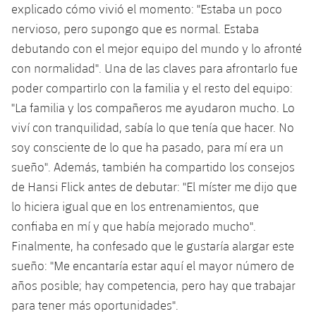
Jugadores
explicado cómo vivió el momento: "Estaba un poco
Clasificaciones
Juvenil
Noticias
Atletismo
nervioso, pero supongo que es normal. Estaba
plusicon
más
Fotos
debutando con el mejor equipo del mundo y lo afronté
Infantil
Actualidad
Baloncesto en silla de ruedas
con normalidad". Una de las claves para afrontarlo fue
plusicon
más
Historia
Alevín
poder compartirlo con la familia y el resto del equipo:
Masculino
Actualidad
Hockey sobre hielo
"La familia y los compañeros me ayudaron mucho. Lo
plusicon
más
Palmarés
viví con tranquilidad, sabía lo que tenía que hacer. No
Femenino
Jugadores
Actualidad
Hockey hierba
soy consciente de lo que ha pasado, para mí era un
plusicon
más
sueño". Además, también ha compartido los consejos
Agenda
Calendario
Jugadores
Noticias
Patinaje artístico
de Hansi Flick antes de debutar: "El míster me dijo que
plusicon
más
lo hiciera igual que en los entrenamientos, que
Resultados
Calendario
Hockey Hierba Masculino
Escuela de Patinaje
Actualidad
confiaba en mí y que había mejorado mucho".
Clasificaciones
Finalmente, ha confesado que le gustaría alargar este
Resultados
Hockey Hierba Femenino
Plantilla
Rugby
plusicon
más
sueño: "Me encantaría estar aquí el mayor número de
Clasificaciones
años posible; hay competencia, pero hay que trabajar
Agenda
Actualidad
Voleibol
plusicon
más
para tener más oportunidades".