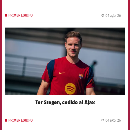
04 ago. 26
PRIMER EQUIPO
label.
FCB Barcelona badge
Ter Stegen, cedido al Ajax
04 ago. 26
PRIMER EQUIPO
label.