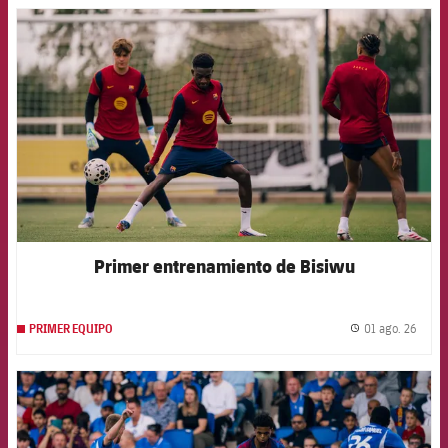
FCB Barcelona badge
Primer entrenamiento de Bisiwu
01 ago. 26
PRIMER EQUIPO
label.
FCB Barcelona badge