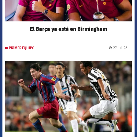
El Barça ya está en Birmingham
27 jul. 26
PRIMER EQUIPO
label.
FCB Barcelona badge