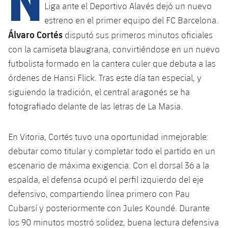
Calendario
Campus Verano
Base
Liga ante el Deportivo Alavés dejó un nuevo
estreno en el primer equipo del FC Barcelona.
SUB13
SUB13 B
Entradas
Barça Atlètic
Álvaro Cortés
plusicon
más
disputó sus primeros minutos oficiales
PLUSICON
MÁS
SUB12
SUB12 C
con la camiseta blaugrana, convirtiéndose en un nuevo
Gameday Shows
Junior
Primer Equipo
Instalaciones
plusicon
más
futbolista formado en la cantera culer que debuta a las
SUB11 A
SUB11 C
órdenes de Hansi Flick. Tras este día tan especial, y
Resultados
Cadete A
Actualidad
Barça Atlètic
Spotify Camp Nou
plusicon
más
siguiendo la tradición, el central aragonés se ha
SUB11 B
Clasificación
fotografiado delante de las letras de La Masia.
Cadete B
Calendario
Actualidad
Palau Blaugrana
Base
plusicon
más
SUB10 A
Jugadores
Infantil A
Entradas
En Vitoria, Cortés tuvo una oportunidad inmejorable:
Calendario
Estadi Johan Cruyff
Actualidad
SUB10 B
debutar como titular y completar todo el partido en un
PLUSICON
MÁS
Fotos
Infantil B
Resultados
Resultados
escenario de máxima exigencia. Con el dorsal 36 a la
Juvenil
Barça Cafe
Primer equipo
SUB9 A
plusicon
más
espalda, el defensa ocupó el perfil izquierdo del eje
plusicon
más
Historia
Mini
Clasificaciones
Clasificaciones
Cadete A
defensivo, compartiendo línea primero con Pau
Ciutat Esportiva
Actualidad
SUB9 B
Barça Atlètic
plusicon
más
Servicios
Palmarés
Cubarsí y posteriormente con Jules Koundé. Durante
plusicon
más
Jugadores
Jugadores
Cadete B
los 90 minutos mostró solidez, buena lectura defensiva
Calendario
SUB8 A
La Masia
Actualidad
Base