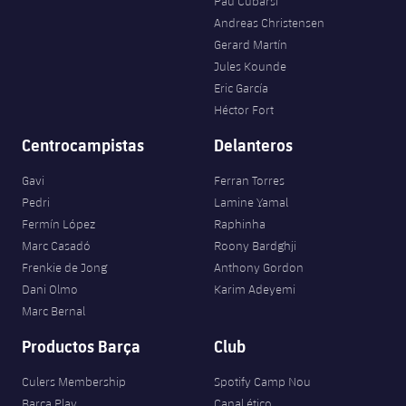
Pau Cubarsí
Andreas Christensen
Gerard Martín
Jules Kounde
Eric García
Héctor Fort
Centrocampistas
Delanteros
Gavi
Ferran Torres
Pedri
Lamine Yamal
Fermín López
Raphinha
Marc Casadó
Roony Bardghji
Frenkie de Jong
Anthony Gordon
Dani Olmo
Karim Adeyemi
Marc Bernal
Productos Barça
Club
Culers Membership
Spotify Camp Nou
Barça Play
Canal ético