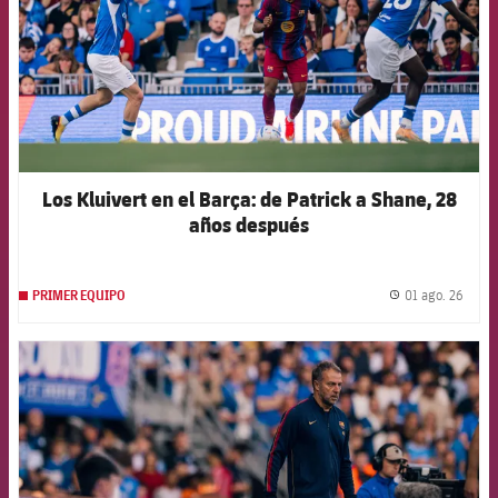
Los Kluivert en el Barça: de Patrick a Shane, 28
años después
01 ago. 26
PRIMER EQUIPO
label.
FCB Barcelona badge