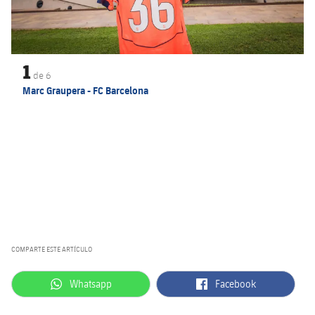
1
de
6
Marc Graupera - FC Barcelona
COMPARTE ESTE ARTÍCULO
label.aria.whatsapp
label.aria.facebook
Whatsapp
Facebook