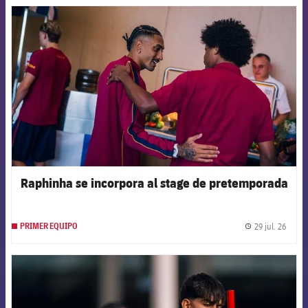
FCB Barcelona badge
Raphinha se incorpora al stage de pretemporada
29 jul. 26
PRIMER EQUIPO
label.
FCB Barcelona badge