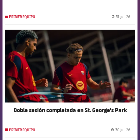
31 jul. 26
PRIMER EQUIPO
label.
FCB Barcelona badge
Doble sesión completada en St. George's Park
30 jul. 26
PRIMER EQUIPO
label.