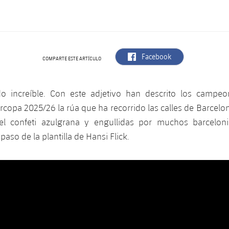
label.aria.facebook
Facebook
COMPARTE ESTE ARTÍCULO
do increíble. Con este adjetivo han descrito los campe
rcopa 2025/26 la rúa que ha recorrido las calles de Barcel
el confeti azulgrana y engullidas por muchos barcelon
paso de la plantilla de Hansi Flick.