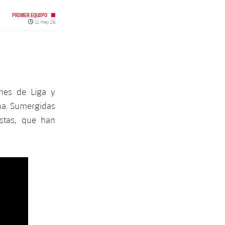
PRIMER EQUIPO
Fecha de publicación
11 may 26
ones de Liga y
ona. Sumergidas
istas, que han