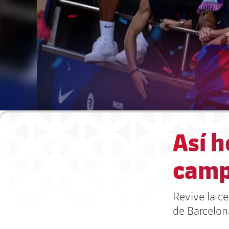
Así h
camp
Revive la ce
de Barcelona