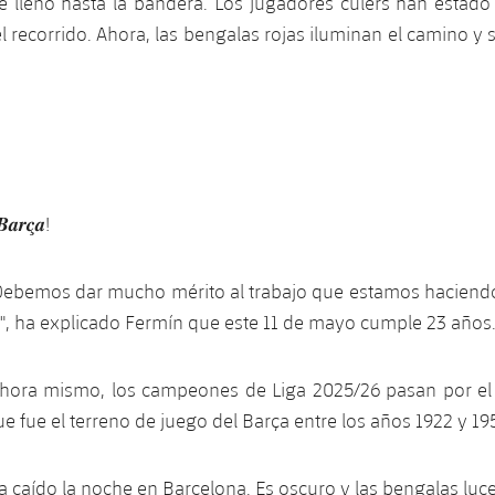
ue lleno hasta la bandera. Los jugadores culers han esta
l recorrido. Ahora, las bengalas rojas iluminan el camino y
𝑩𝒂𝒓𝒄̧𝒂!
"Debemos dar mucho mérito al trabajo que estamos haciendo
le", ha explicado Fermín que este 11 de mayo cumple 23 años
Ahora mismo, los campeones de Liga 2025/26 pasan por e
ue fue el terreno de juego del Barça entre los años 1922 y 195
Ha caído la noche en Barcelona. Es oscuro y las bengalas luc