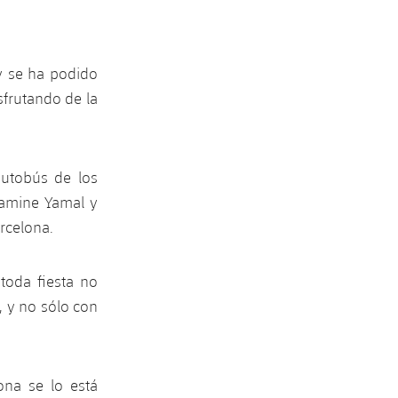
y se ha podido
sfrutando de la
autobús de los
Lamine Yamal y
arcelona.
toda fiesta no
, y no sólo con
ona se lo está