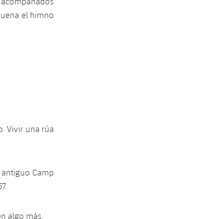
do acompañados
 suena el himno
. Vivir una rúa
.
l antiguo Camp
7.
en algo más.