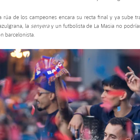
La rúa de los campeones encara su recta final y ya sube t
 azulgrana, la
senyera
y un futbolista de La Masia no podría
ón barcelonista.