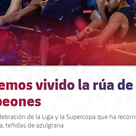
emos vivido la rúa de
eones
lebración de la Liga y la Supercopa que ha recorri
, ​​teñidas de azulgrana