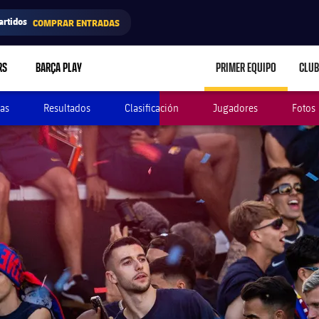
artidos
COMPRAR ENTRADAS
RS
BARÇA PLAY
PRIMER EQUIPO
CLUB
LABEL.ARIA.CARE
as
Resultados
Clasificación
Jugadores
Fotos