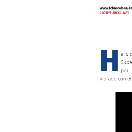
www.fcbarcelona.es
08:05PM LUNES 11 MAY.
H
a si
Supe
por 
vibrado con el 