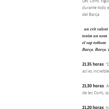
Les Corts sig
durante todo e
del Barça.
..𝒖𝒏 𝒄𝒓𝒊𝒕 𝒗𝒂𝒍𝒆𝒏𝒕
𝒕𝒆𝒏𝒊𝒎 𝒖𝒏 𝒏𝒐𝒎
𝒆𝒍 𝒔𝒂𝒑 𝒕𝒐𝒕𝒉𝒐𝒎:
𝑩𝒂𝒓𝒄̧𝒂, 𝑩𝒂𝒓𝒄̧𝒂, 
21.35 horas
: 
así es increíb
21.30 horas
: 
de les Corts, q
21.20 horas
: 