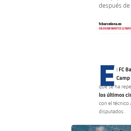
después de 
fcbarcelona.es
08:00AM MARTES 12 MAY
E
FC B
l
Camp
que se ha repe
los últimos ci
con el técnico
disputados.
FC Barcelona club badge