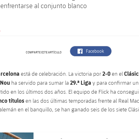
enfrentarse al conjunto blanco
.
label.aria.facebook
Facebook
COMPARTE ESTE ARTÍCULO
arcelona
2-0
Clásic
está de celebración. La victoria por
en el
 Nou
29.ª Liga
ha servido para sumar la
y para confirmar un
tido en los últimos dos años. El equipo de Flick ha conseg
nco títulos
en las dos últimas temporadas frente al Real Ma
 alemán en el banquillo, se han ganado seis de los siete Clás