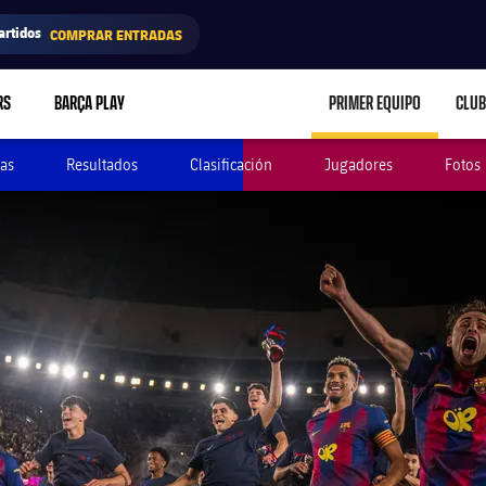
artidos
COMPRAR ENTRADAS
RS
BARÇA PLAY
PRIMER EQUIPO
CLUB
LABEL.ARIA.CARE
as
Resultados
Clasificación
Jugadores
Fotos