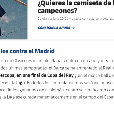
¿Quieres la camiseta de 
campeones?
Celebra la Liga 25/26 y vístete con esta camiseta es
CONSÍGUELA AHORA
FECHA DE PUBLICACIÓN
ulos contra el Madrid
o en un Clásico es increíble. Ganar cuatro en un año y medio.
 dos últimas temporadas, el Barça se ha enfrentado al Real
percopa, en una final de Copa del Rey
y en el match ball de
Liga
ecidir la
. En todos los enfrentamientos salió victorioso
inco títulos ganados con el alemán, cuatro se certificaron con
 fue la Liga asegurada matemáticamente en el campo del Espa