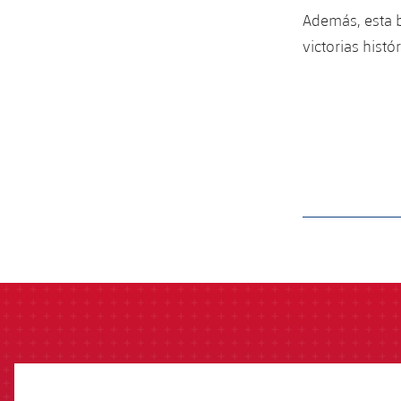
Además, esta b
victorias histó
label.aria.barcelon