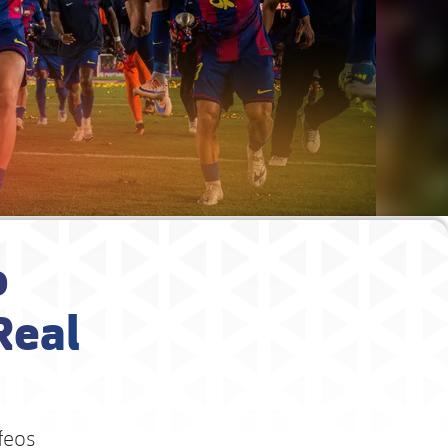
o
Real
feos