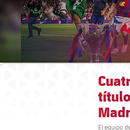
Cuatr
títul
Madr
El equipo de