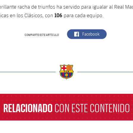
rillante racha de triunfos ha servido para igualar al Real Ma
106
ricas en los Clásicos, con
para cada equipo.
label.aria.facebook
Facebook
COMPARTE ESTE ARTÍCULO
a
RELACIONADO
CON ESTE CONTENIDO