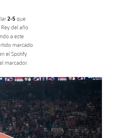
2-5
ular
que
l Rey del año
endo a este
partido marcado
en el Spotify
el marcador.