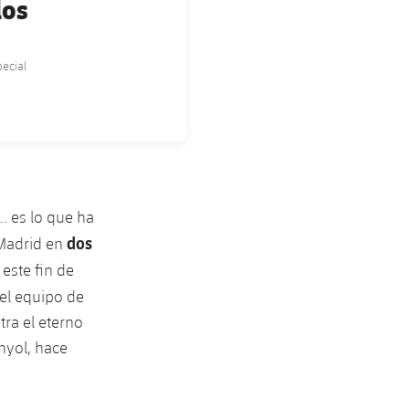
los
pecial
.. es lo que ha
dos
 Madrid en
 este fin de
 el equipo de
tra el eterno
nyol, hace