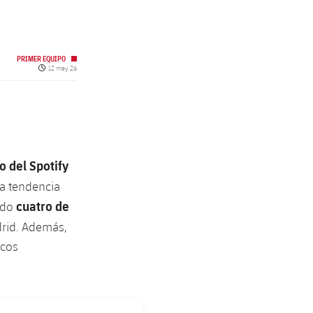
PRIMER EQUIPO
Fecha de publicación
12 may 26
o del Spotify
a tendencia
cuatro de
uido
drid. Además,
icos