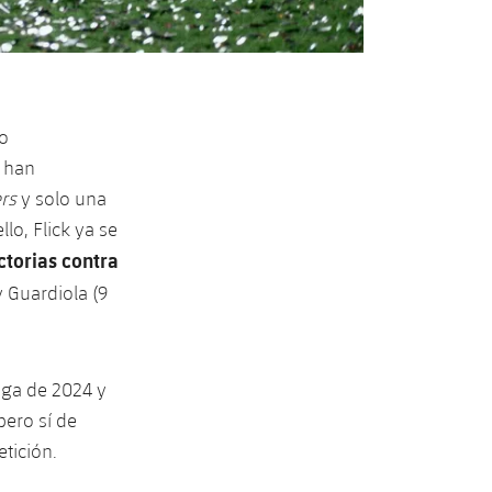
do
e han
rs
y solo una
lo, Flick ya se
ctorias contra
y Guardiola (9
iga de 2024 y
pero sí de
tición.