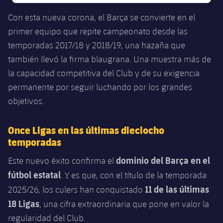
plusicon
más
Servicios Médicos
Acreditaciones
Fotos
Fotos
Infantil A
Con esta nueva corona, el Barça se convierte en el
Entradas
SUB8 B
Calendario
Campus Verano
Actualidad
primer equipo que repite campeonato desde las
Accesibilidad
Historia
Instalaciones
Infantil B
Resultados
temporadas 2017/18 y 2018/19, una hazaña que
Resultados
Juvenil
también llevó la firma blaugrana. Una muestra más de
PLUSICON
MÁS
Palmarés
Clasificaciones
Jugadores
la capacidad competitiva del Club y de su exigencia
Cadete
Primer equipo
plusicon
más
permanente por seguir luchando por los grandes
Jugadors
Clasificaciones
Infantil
objetivos.
Actualidad
Barça Atlètic
plusicon
más
Fotos
Alevín
Once Ligas en las últimas dieciocho
Calendario
Actualidad
Base
plusicon
más
temporadas
Palmarés
Entradas
Calendario
dominio del Barça en el
Campus Verano
Actualidad
Este nuevo éxito confirma el
Historia
fútbol estatal
. Y es que, con el título de la temporada
Resultados
Resultados
Barça C
11 de las últimas
2025/26, los culers han conquistado
PLUSICON
MÁS
18 Ligas
Clasificaciones
, una cifra extraordinaria que pone en valor la
Jugadores
Junior
Información general
plusicon
más
regularidad del Club.