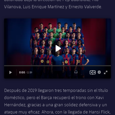
Jugadores
Noticias
Vilanova, Luis Enrique Martínez y Ernesto Valverde.
Apúntate a las amateurs
plusicon
más
Calendario
Voleibol masculino
Apúntate a las amateurs
PLUSICON
MÁS
Resultados
Voleibol femenino
Carnet de las Secciones Amateurs
League of Legends
Clasificaciones
VALORANT Rising
Fotos
VALORANT Game Changers
eFootball
Después de 2019 llegaron tres temporadas sin el título
doméstico, pero el Barça recuperó el trono con Xavi
Hernández, gracias a una gran solidez defensiva y un
ataque muy eficaz. Ahora, con la llegada de Hansi Flick,