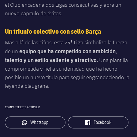
el Club encadena dos Ligas consecutivas y abre un
nuevo capítulo de éxitos.
Un triunfo colectivo con sello Barça
Más allá de las cifras, esta 29ª Liga simboliza la fuerza
equipo que ha competido con ambición,
de un
talento y un estilo valiente y atractivo.
Una plantilla
comprometida y fiel a su identidad que ha hecho
posible un nuevo título para seguir engrandeciendo la
leyenda blaugrana.
COMPARTE ESTE ARTÍCULO
label.aria.whatsapp
label.aria.facebook
Whatsapp
Facebook