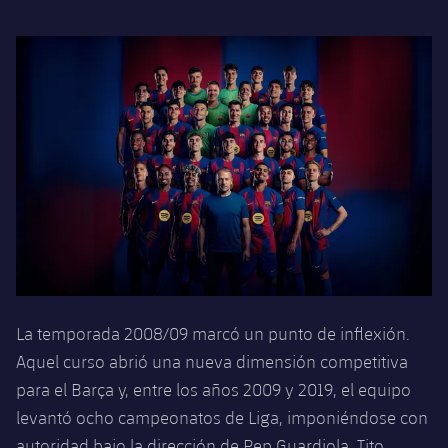
Jugadores
Clasificaciones
Juvenil
Noticias
Atletismo
plusicon
más
Fotos
Infantil
Actualidad
Baloncesto en silla de ruedas
plusicon
más
Historia
Alevín
Masculino
Actualidad
Hockey sobre hielo
plusicon
más
Palmarés
Femenino
Jugadores
Actualidad
Hockey hierba
plusicon
más
Agenda
Calendario
Jugadores
Noticias
Patinaje artístico
plusicon
más
Resultados
Calendario
Hockey Hierba Masculino
Escuela de Patinaje
Actualidad
La temporada 2008/09 marcó un punto de inflexión.
Clasificaciones
Resultados
Hockey Hierba Femenino
Plantilla
Aquel curso abrió una nueva dimensión competitiva
Rugby
plusicon
más
para el Barça y, entre los años 2009 y 2019, el equipo
Clasificaciones
Agenda
Actualidad
levantó ocho campeonatos de Liga, imponiéndose con
Voleibol
plusicon
más
autoridad bajo la dirección de Pep Guardiola, Tito