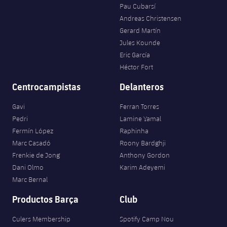
Pau Cubarsí
Andreas Christensen
Gerard Martín
Jules Kounde
Eric García
Héctor Fort
Centrocampistas
Delanteros
Gavi
Ferran Torres
Pedri
Lamine Yamal
Fermín López
Raphinha
Marc Casadó
Roony Bardghji
Frenkie de Jong
Anthony Gordon
Dani Olmo
Karim Adeyemi
Marc Bernal
Productos Barça
Club
Culers Membership
Spotify Camp Nou