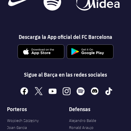
Descarga la App oficial del FC Barcelona
Sigue al Barça en las redes sociales
facebook
x
youtube
instagram
spotify
discord
tiktok
Porteros
Defensas
Wojciech Szczęsny
Alejandro Balde
Joan Garcia
Ronald Araujo