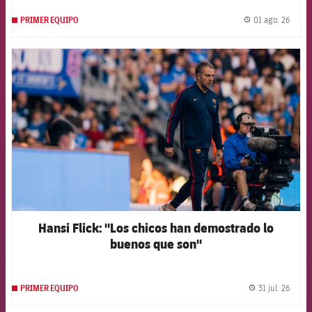
01 ago. 26
PRIMER EQUIPO
label.
FCB Barcelona badge
Hansi Flick: "Los chicos han demostrado lo
buenos que son"
31 jul. 26
PRIMER EQUIPO
label.