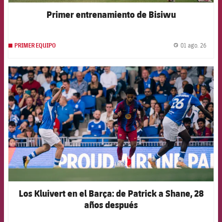
Primer entrenamiento de Bisiwu
01 ago. 26
PRIMER EQUIPO
label.
FCB Barcelona badge
Los Kluivert en el Barça: de Patrick a Shane, 28
años después