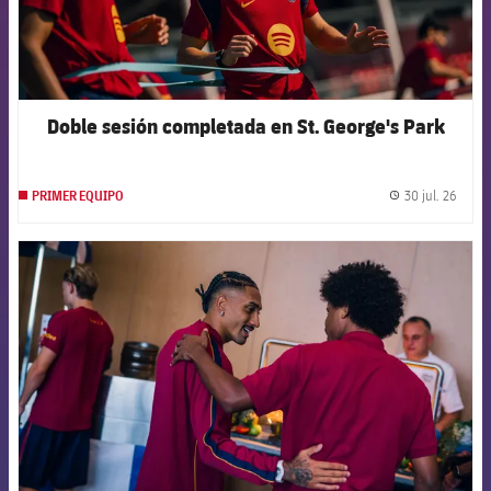
Doble sesión completada en St. George's Park
30 jul. 26
PRIMER EQUIPO
label.
FCB Barcelona badge