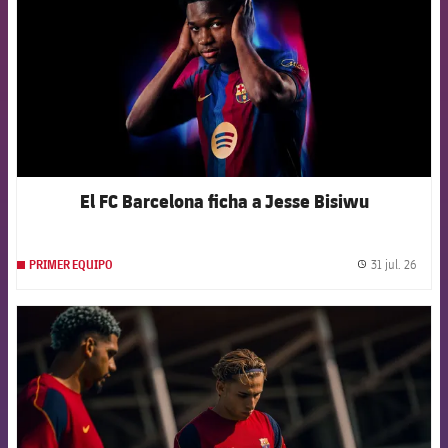
El FC Barcelona ficha a Jesse Bisiwu
31 jul. 26
PRIMER EQUIPO
label.
FCB Barcelona badge