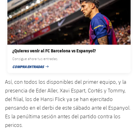
plusicon
más
Servicios Médicos
Acreditaciones
Fotos
Fotos
Infantil A
Entradas
SUB8 B
Calendario
Campus Verano
Actualidad
Accesibilidad
Historia
Instalaciones
Infantil B
Resultados
Resultados
Juvenil
PLUSICON
MÁS
Palmarés
Clasificaciones
Jugadores
Cadete
Primer equipo
plusicon
más
¿Quieres venir al FC Barcelona vs Espanyol?
Jugadors
Consigue ahora tus entradas.
Clasificaciones
Infantil
Actualidad
Barça Atlètic
COMPRA ENTRADAS
plusicon
más
FECHA DE PUBLICACIÓN
Fotos
Alevín
Calendario
Así, con todos los disponibles del primer equipo, y la
Actualidad
Base
plusicon
más
Palmarés
presencia de Eder Aller, Xavi Espart, Cortés y Tommy,
Entradas
Calendario
del filial, los de Hansi Flick ya se han ejercitado
Campus Verano
Actualidad
Historia
pensando en el derbi de este sábado ante el Espanyol.
Resultados
Resultados
Barça C
Es la penúltima sesión antes del partido contra los
PLUSICON
MÁS
pericos.
Clasificaciones
Jugadores
Junior
Información general
plusicon
más