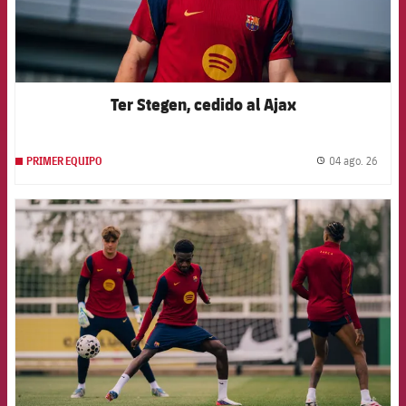
Ter Stegen, cedido al Ajax
04 ago. 26
PRIMER EQUIPO
label.
FCB Barcelona badge