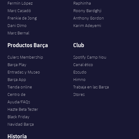
Fermín López
Raphinha
Marc Casadó
Roony Bardghji
Frenkie de Jong
Anthony Gordon
Dani Olmo
Karim Adeyemi
Marc Bernal
Productos Barça
Club
Culers Membership
Spotify Camp Nou
Barça Play
Canal ético
Entradas y Museo
Escudo
Barça App
Himno
Tienda online
Trabaja en las Barça
Centro de
Stores
Ayuda/FAQs
Hazte Beta Tester
Black Friday
Navidad Barça
Historia