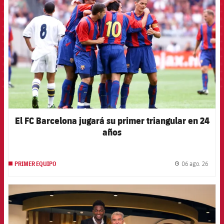
El FC Barcelona jugará su primer triangular en 24
años
06 ago. 26
PRIMER EQUIPO
label.
FCB Barcelona badge