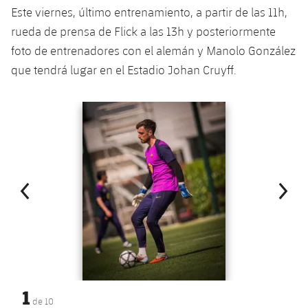
Jugadores
Este viernes, último entrenamiento, a partir de las 11h,
Clasificaciones
Juvenil
Noticias
Atletismo
plusicon
más
rueda de prensa de Flick a las 13h y posteriormente
Fotos
foto de entrenadores con el alemán y Manolo González
Infantil
Actualidad
Baloncesto en silla de ruedas
plusicon
más
que tendrá lugar en el Estadio Johan Cruyff.
Historia
Alevín
Masculino
Actualidad
Hockey sobre hielo
plusicon
más
Anterior
label.aria.chevronleft
Siguiente
label.aria.
Palmarés
Femenino
Jugadores
Actualidad
Hockey hierba
plusicon
más
Agenda
Calendario
Jugadores
Noticias
Patinaje artístico
plusicon
más
Resultados
Calendario
Hockey Hierba Masculino
Escuela de Patinaje
Actualidad
Clasificaciones
Resultados
Hockey Hierba Femenino
Plantilla
Rugby
plusicon
más
Clasificaciones
Agenda
Actualidad
Voleibol
1
plusicon
más
de
10