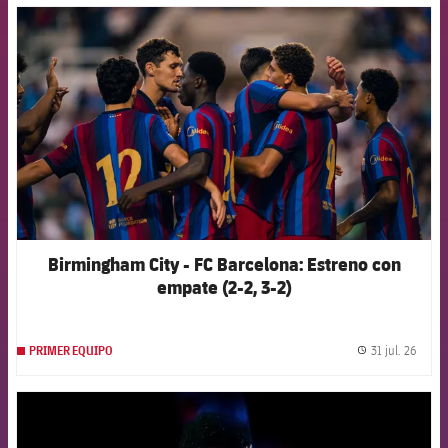
FCB Barcelona badge
Birmingham City - FC Barcelona: Estreno con
empate (2-2, 3-2)
31 jul. 26
PRIMER EQUIPO
label.
FCB Barcelona badge