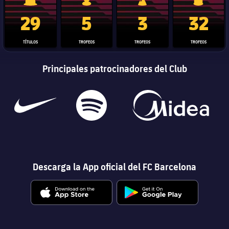
Trofeo de La Liga
Trofeo de la Liga de Campeones
Trofeo del Mundial de Clube
Copa del 
29
5
3
32
TÍTULOS
TROFEOS
TROFEOS
TROFEOS
Principales patrocinadores del Club
Descarga la App oficial del FC Barcelona