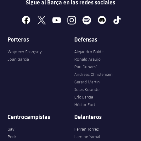
Sigue al Barça en las redes sociales
facebook
x
youtube
instagram
spotify
discord
tiktok
Porteros
Defensas
Wojciech Szczęsny
Alejandro Balde
Joan Garcia
Ronald Araujo
Pau Cubarsí
Andreas Christensen
Gerard Martín
Jules Kounde
Eric García
Héctor Fort
Centrocampistas
Delanteros
Gavi
Ferran Torres
Pedri
Lamine Yamal