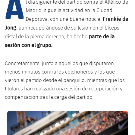
A
Calendario
l día siguiente del partido contra el Atlético de
Campus Verano
Base
Madrid, sigue la actividad en la Ciudad
SUB13
SUB13 B
Entradas
Barça Atlètic
Frenkie de
Deportiva, con una buena noticia.
plusicon
más
PLUSICON
MÁS
Jong
SUB12
, aún recuperándose de su lesión en el bíceps
SUB12 C
Gameday Shows
Junior
Primer Equipo
Instalaciones
parte de la
distal de la pierna derecha, ha hecho
plusicon
más
SUB11 A
SUB11 C
sesión con el grupo.
Resultados
Cadete A
Actualidad
Barça Atlètic
Spotify Camp Nou
plusicon
más
SUB11 B
Clasificación
Concretamente, junto a aquellos que disputaron
Cadete B
Calendario
Actualidad
Palau Blaugrana
Base
plusicon
más
menos minutos contra los colchoneros y los que
SUB10 A
Jugadores
Infantil A
vieron el partido desde el banquillo, mientras que los
Entradas
Calendario
Estadi Johan Cruyff
Actualidad
SUB10 B
titulares han realizado una sesión de recuperación y
PLUSICON
MÁS
Fotos
Infantil B
Resultados
compensación tras la carga del partido.
Resultados
Juvenil
Barça Cafe
Primer equipo
SUB9 A
plusicon
más
plusicon
más
Historia
Mini
Clasificaciones
Clasificaciones
FC Barcelona club badge
Cadete A
Ciutat Esportiva
Actualidad
SUB9 B
Barça Atlètic
plusicon
más
Servicios
Palmarés
plusicon
más
Jugadores
Jugadores
Cadete B
Calendario
SUB8 A
La Masia
Actualidad
Base