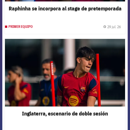
Raphinha se incorpora al stage de pretemporada
29 jul. 26
PRIMER EQUIPO
label.
FCB Barcelona badge
Inglaterra, escenario de doble sesión