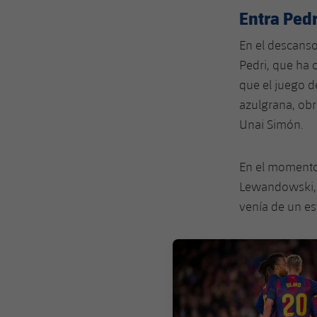
Entra Pedr
En el descanso
Pedri, que ha 
que el juego d
azulgrana, obr
Unai Simón.
En el momento
Lewandowski, 
venía de un es
FC Barcelona club badge