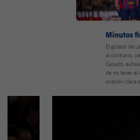
Minutos fi
El golazo de L
al contrario, 
Casadó, exhaus
de no tener el
ocasión clara 
Anterior
label.aria.chevronleft