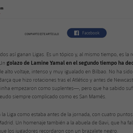
om
.
label.aria.facebook
Facebook
COMPARTE ESTE ARTÍCULO
idos así ganan Ligas. Es un tópico y, al mismo tiempo, es la r
golazo de Lamine Yamal en el segundo tiempo ha dec
 Un
e alto voltaje, intenso y muy igualado en Bilbao. No ha sido
Barça que hizo rotaciones tras el Atlético y antes de Newcas
inha empezaron como suplentes—, pero que ha sabido sufri
 feudo siempre complicado como es San Mamés.
ja la Liga como estaba antes de la jornada, con cuatro puntos
Madrid. Un homenaje también a la abuela de Gavi, que ha fal
que los jugadores recordaron con un brazalete negro.