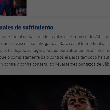
FECHA DE PUBLICACIÓN
nales de sufrimiento
amine Yamal no ha cortado las alas ni el impulso del Athletic
ya que los vascos han ahogado al Barça en el tramo final del 
to, ha dejado su lugar a Araujo para afrontar los últimos m
 duelo completamente bajo control, el Barça tampoco ha su
en contra y conha conseguido llevarse tres puntazos de Bilb