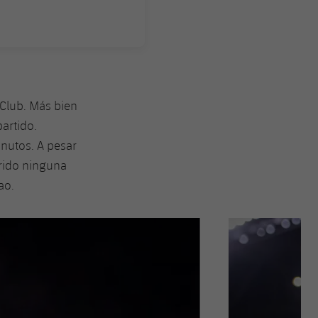
 Club. Más bien
partido.
inutos. A pesar
frido ninguna
ao.
Siguiente
label.aria.chevron