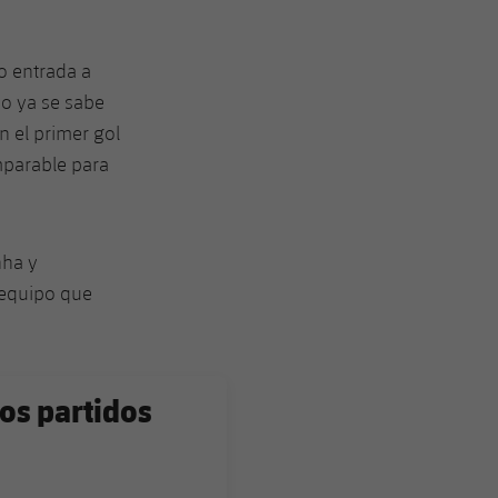
do entrada a
po ya se sabe
n el primer gol
mparable para
nha y
 equipo que
os partidos