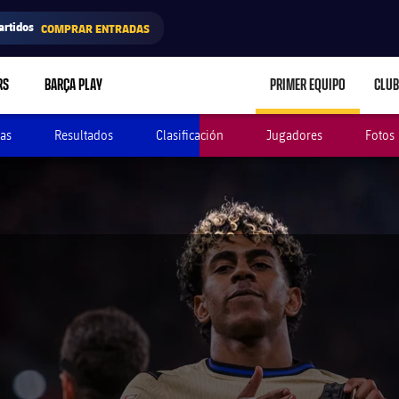
artidos
COMPRAR ENTRADAS
RS
BARÇA PLAY
PRIMER EQUIPO
CLUB
LABEL.ARIA.CARE
as
Resultados
Clasificación
Jugadores
Fotos