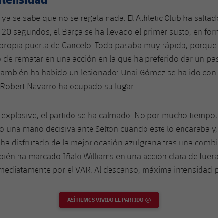
a se sabe que no se regala nada. El Athletic Club ha salta
os 20 segundos, el Barça se ha llevado el primer susto, en f
 propia puerta de Cancelo. Todo pasaba muy rápido, porque
 de rematar en una acción en la que ha preferido dar un pas
 también ha habido un lesionado: Unai Gómez se ha ido con
 Robert Navarro ha ocupado su lugar.
io explosivo, el partido se ha calmado. No por mucho tiempo
o una mano decisiva ante Selton cuando este lo encaraba y
 ha disfrutado de la mejor ocasión azulgrana tras una comb
ién ha marcado Iñaki Williams en una acción clara de fuera
ediatamente por el VAR. Al descanso, máxima intensidad pe
ASÍ HEMOS VIVIDO EL PARTIDO
ENLACE EXTERNO