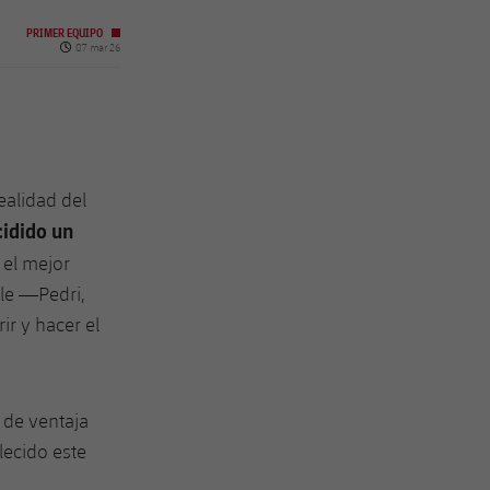
PRIMER EQUIPO
Fecha de publicación
07 mar 26
ealidad del
idido un
 el mejor
tle —Pedri,
r y hacer el
 de ventaja
lecido este