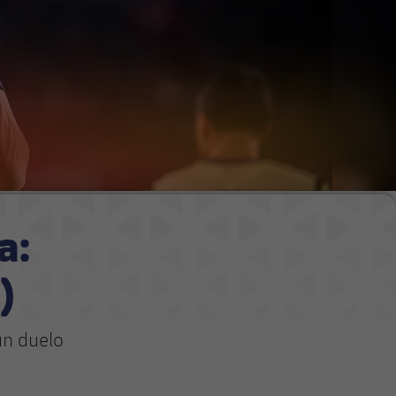
a:
)
un duelo