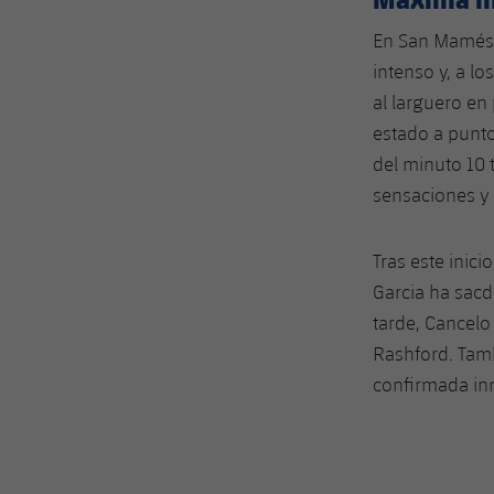
En San Mamés y
intenso y, a l
al larguero en
estado a punto
del minuto 10
sensaciones y
Tras este inic
Garcia ha sacd
tarde, Cancelo
Rashford. Tamb
confirmada inm