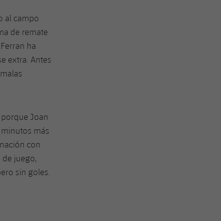
do al campo
orma de remate
 Ferran ha
e extra. Antes
 malas
, porque Joan
, minutos más
inación con
 de juego,
ro sin goles.