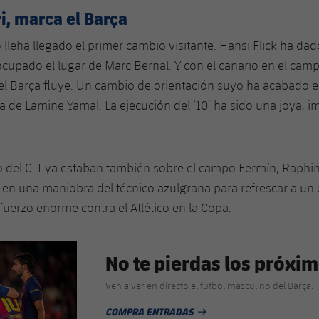
i, marca el Barça
 lleha llegado el primer cambio visitante. Hansi Flick ha da
ocupado el lugar de Marc Bernal. Y con el canario en el cam
el Barça fluye. Un cambio de orientación suyo ha acabado e
a de Lamine Yamal. La ejecución del ‘10’ ha sido una joya, i
 del 0-1 ya estaban también sobre el campo Fermín, Raphi
en una maniobra del técnico azulgrana para refrescar a un
fuerzo enorme contra el Atlético en la Copa.
No te pierdas los próxim
Ven a ver en directo el fútbol masculino del Barça.
COMPRA ENTRADAS