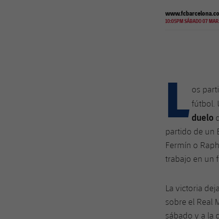
www.fcbarcelona.c
10:05PM SÁBADO 07 MAR
L
os part
fútbol.
duelo
d
partido de un 
Fermín o Raph
trabajo en un
La victoria de
sobre el Real 
sábado y a la 