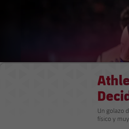
Athle
Decid
Un golazo d
físico y mu