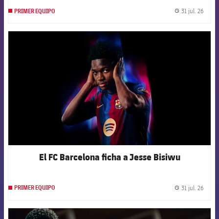
31 jul. 26
PRIMER EQUIPO
label.
FCB Barcelona badge
El FC Barcelona ficha a Jesse Bisiwu
31 jul. 26
PRIMER EQUIPO
label.
FCB Barcelona badge