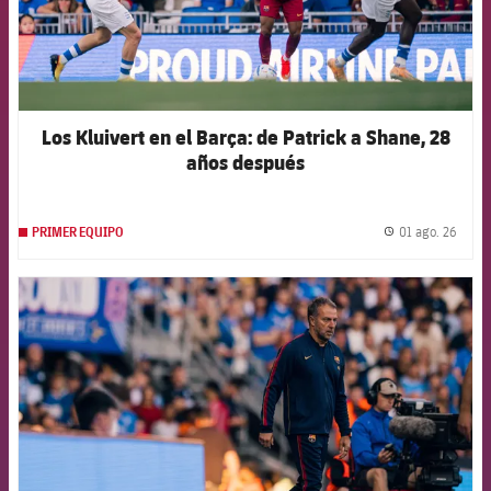
Los Kluivert en el Barça: de Patrick a Shane, 28
años después
01 ago. 26
PRIMER EQUIPO
label.
FCB Barcelona badge