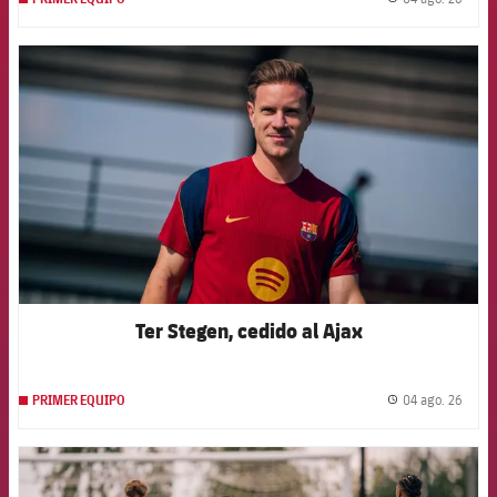
label.
FCB Barcelona badge
Ter Stegen, cedido al Ajax
04 ago. 26
PRIMER EQUIPO
label.
FCB Barcelona badge