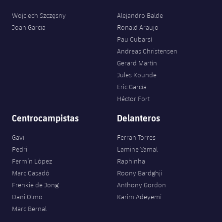
Wojciech Szczęsny
Alejandro Balde
Joan Garcia
Ronald Araujo
Pau Cubarsí
Andreas Christensen
Gerard Martín
Jules Kounde
Eric García
Héctor Fort
Centrocampistas
Delanteros
Gavi
Ferran Torres
Pedri
Lamine Yamal
Fermín López
Raphinha
Marc Casadó
Roony Bardghji
Frenkie de Jong
Anthony Gordon
Dani Olmo
Karim Adeyemi
Marc Bernal