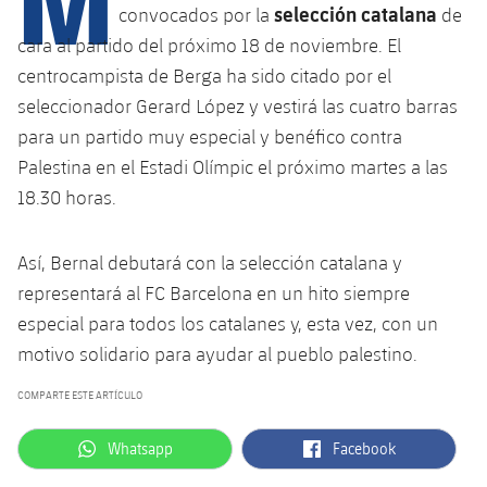
Calendario
Campus Verano
Base
selección catalana
convocados por la
de
SUB13
cara al partido del próximo 18 de noviembre. El
SUB13 B
Entradas
Barça Atlètic
plusicon
más
centrocampista de Berga ha sido citado por el
PLUSICON
MÁS
SUB12
SUB12 C
seleccionador Gerard López y vestirá las cuatro barras
Gameday Shows
Junior
Primer Equipo
Instalaciones
plusicon
más
para un partido muy especial y benéfico contra
SUB11 A
SUB11 C
Palestina en el Estadi Olímpic el próximo martes a las
Resultados
Cadete A
Actualidad
Barça Atlètic
Spotify Camp Nou
plusicon
más
18.30 horas.
SUB11 B
Clasificación
Cadete B
Calendario
Actualidad
Palau Blaugrana
Base
plusicon
más
SUB10 A
Así, Bernal debutará con la selección catalana y
Jugadores
Infantil A
Entradas
representará al FC Barcelona en un hito siempre
Calendario
Estadi Johan Cruyff
Actualidad
SUB10 B
PLUSICON
MÁS
especial para todos los catalanes y, esta vez, con un
Fotos
Infantil B
Resultados
Resultados
motivo solidario para ayudar al pueblo palestino.
Juvenil
Barça Cafe
Primer equipo
SUB9 A
plusicon
más
plusicon
más
Historia
Mini
COMPARTE ESTE ARTÍCULO
Clasificaciones
Clasificaciones
Cadete A
Ciutat Esportiva
Actualidad
SUB9 B
Barça Atlètic
plusicon
más
Servicios
Palmarés
label.aria.whatsapp
label.aria.facebook
Whatsapp
Facebook
plusicon
más
Jugadores
Jugadores
Cadete B
Calendario
SUB8 A
La Masia
Actualidad
Base