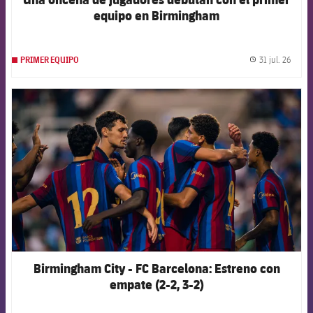
equipo en Birmingham
31 jul. 26
PRIMER EQUIPO
label.
FCB Barcelona badge
Birmingham City - FC Barcelona: Estreno con
empate (2-2, 3-2)