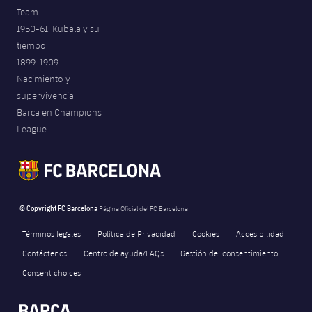
Team
1950-61. Kubala y su
tiempo
1899-1909.
Nacimiento y
supervivencia
Barça en Champions
League
© Copyright FC Barcelona
Página Oficial del FC Barcelona
Términos legales
Política de Privacidad
Cookies
Accesibilidad
Contáctenos
Centro de ayuda/FAQs
Gestión del consentimiento
Consent choices
FORÇA BARÇA