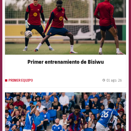
Primer entrenamiento de Bisiwu
01 ago. 26
PRIMER EQUIPO
label.
FCB Barcelona badge