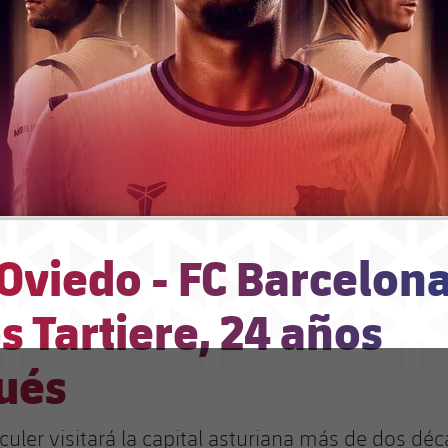
Oviedo - FC Barcelona
s Tartiere, 24 años
ués
culer visitará la capital asturiana más de dos dé