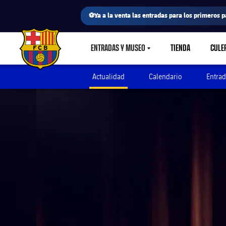
⚽Ya a la venta las entradas para los primeros p
ENTRADAS Y MUSEO
TIENDA
CULE
LABEL.SHARE.CARETDOWN
FC Barcelona club badge
Actualidad
Calendario
Entrad