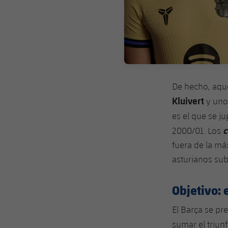
De hecho, aque
Kluivert
y un
es el que se j
c
2000/01. Los
fuera de la má
asturianos sub
Objetivo:
El Barça se pr
sumar el triun