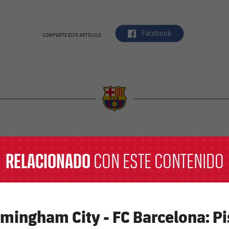
label.aria.facebook
Facebook
COMPARTE ESTE ARTÍCULO
a
RELACIONADO
CON ESTE CONTENIDO
rmingham City - FC Barcelona: Pis