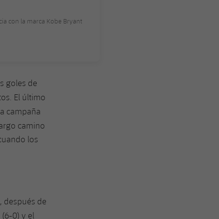
cia con la marca Kobe Bryant
s goles de
os. El último
sma campaña
largo camino
 cuando los
a, después de
a
(6-0) y el