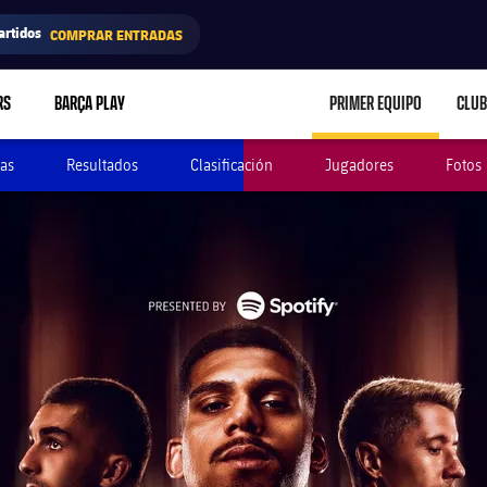
artidos
COMPRAR ENTRADAS
RS
BARÇA PLAY
PRIMER EQUIPO
CLUB
LABEL.ARIA.CARE
as
Resultados
Clasificación
Jugadores
Fotos