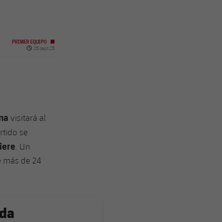
PRIMER EQUIPO
Fecha de publicación
25 sept 25
na
visitará al
rtido se
iere
. Un
ce más de 24
nda