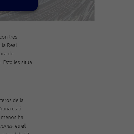
con tres
 la Real
obra de
 Esto les sitúa
teros de la
grana está
ue menos ha
el
yones
, es