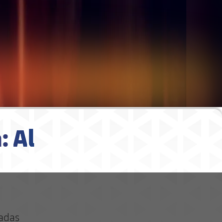
: Al
cadas