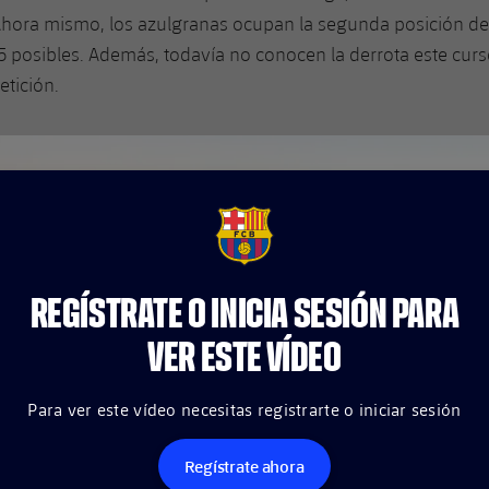
 Ahora mismo, los azulgranas ocupan la segunda posición de 
5 posibles. Además, todavía no conocen la derrota este cur
tición.
FCB Barcelona badge
REGÍSTRATE O INICIA SESIÓN PARA
VER ESTE VÍDEO
Para ver este vídeo necesitas registrarte o iniciar sesión
Regístrate ahora