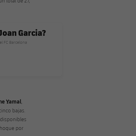
un total de 27,
 Joan Garcia?
el FC Barcelona
ne Yamal
,
 cinco bajas.
 disponibles
choque por