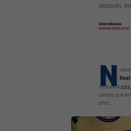
después, en
fcbarcelona.es
08:00AM JUEVES 25 SEP.
N
uevo
Real
este
disputará
campo que el c
años.
FC Barcelona club badge