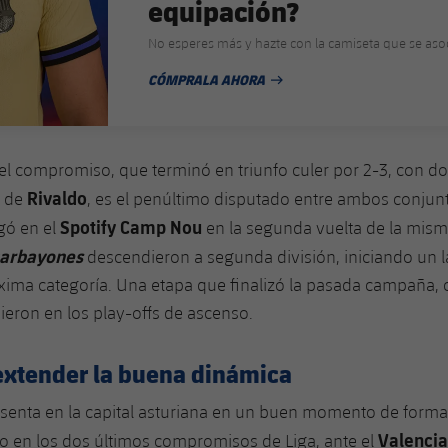
equipación?
No esperes más y hazte con la camiseta que se aso
CÓMPRALA AHORA
FECHA DE PUBLICACIÓN
l compromiso, que terminó en triunfo culer por 2-3, con do
Rivaldo
o de
, es el penúltimo disputado entre ambos conjunt
Spotify Camp Nou
ugó en el
en la segunda vuelta de la mi
arbayones
descendieron a segunda división, iniciando un 
xima categoría. Una etapa que finalizó la pasada campaña,
ieron en los play-offs de ascenso.
 extender la buena dinámica
esenta en la capital asturiana en un buen momento de form
Valenci
fo en los dos últimos compromisos de Liga, ante el