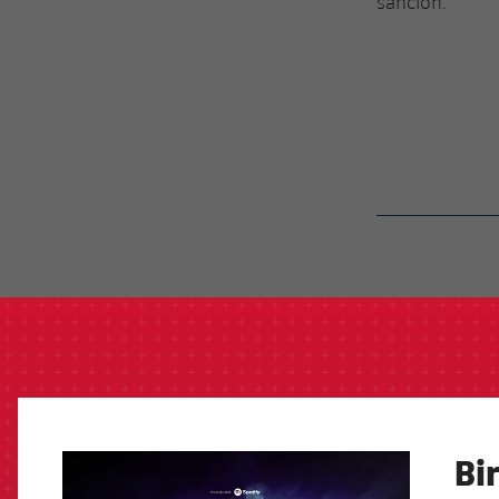
sanción.
label.aria.barcelon
Bi
FCB Barcelona badge