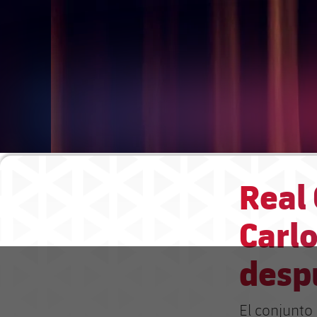
Real 
Carlo
desp
El conjunto 