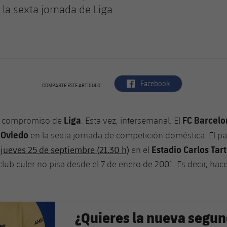
 la sexta jornada de Liga
label.aria.facebook
Facebook
COMPARTE ESTE ARTÍCULO
Liga
FC Barcelo
 compromiso de
. Esta vez, intersemanal. El
 Oviedo
en la sexta jornada de competición doméstica. El pa
Estadio Carlos Tart
 jueves 25 de septiembre (21.30 h)
en el
lub culer no pisa desde el 7 de enero de 2001. Es decir, ha
¿Quieres la nueva segu