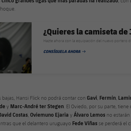
s cinco grandes ligas que más paradas ha realizado
, con 
choque.
¿Quieres la camiseta de
Hazte ahora con la equipación del nuevo portero d
CONSÍGUELA AHORA
FECHA DE PUBLICACIÓN
Gavi
Fermín
Lami
s bajas, Hansi Flick no podrá contar con
,
,
lde
Marc-André ter Stegen
y
. El Oviedo, por su parte, tiene
David Costas
Oviemuno Ejaria
Álvaro Lemos
,
y
no estarán
Fede Viñas
entras que el delantero uruguayo
se perderá el 