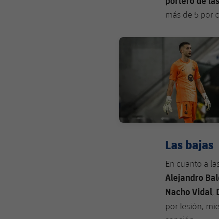
portero de la
más de 5 por 
FC Barcelona club badge
Las bajas
En cuanto a la
Alejandro Ba
Nacho Vidal
,
por lesión, mi