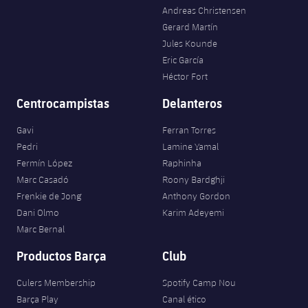
Andreas Christensen
Gerard Martín
Jules Kounde
Eric García
Héctor Fort
Centrocampistas
Delanteros
Gavi
Ferran Torres
Pedri
Lamine Yamal
Fermín López
Raphinha
Marc Casadó
Roony Bardghji
Frenkie de Jong
Anthony Gordon
Dani Olmo
Karim Adeyemi
Marc Bernal
Productos Barça
Club
Culers Membership
Spotify Camp Nou
Barça Play
Canal ético