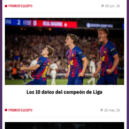
05 jun. 26
PRIMER EQUIPO
label.
FCB Barcelona badge
Los 10 datos del campeón de Liga
26 may. 26
PRIMER EQUIPO
label.
FCB Barcelona badge