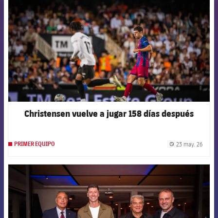
Christensen vuelve a jugar 158 días después
23 may. 26
PRIMER EQUIPO
label.
FCB Barcelona badge