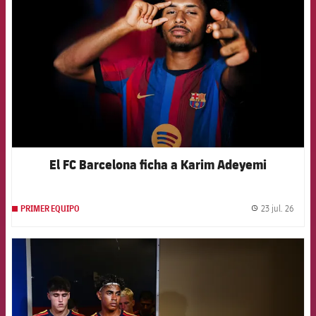
El FC Barcelona ficha a Karim Adeyemi
23 jul. 26
PRIMER EQUIPO
label.
FCB Barcelona badge