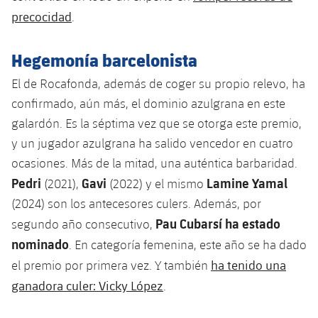
Jugadores
precocidad
.
Noticias
Apúntate a las amateurs
plusicon
más
Calendario
Voleibol masculino
Hegemonía barcelonista
Apúntate a las amateurs
PLUSICON
MÁS
El de Rocafonda, además de coger su propio relevo, ha
Resultados
Voleibol femenino
Carnet de las Secciones Amateurs
League of Legends
confirmado, aún más, el dominio azulgrana en este
Clasificaciones
galardón. Es la séptima vez que se otorga este premio,
VALORANT Rising
y un jugador azulgrana ha salido vencedor en cuatro
Fotos
ocasiones. Más de la mitad, una auténtica barbaridad.
VALORANT Game Changers
Pedri
Gavi
Lamine Yamal
(2021),
(2022) y el mismo
eFootball
(2024) son los antecesores culers. Además, por
Pau Cubarsí ha estado
segundo año consecutivo,
nominado
. En categoría femenina, este año se ha dado
ha tenido una
el premio por primera vez. Y también
ganadora culer: Vicky López
.