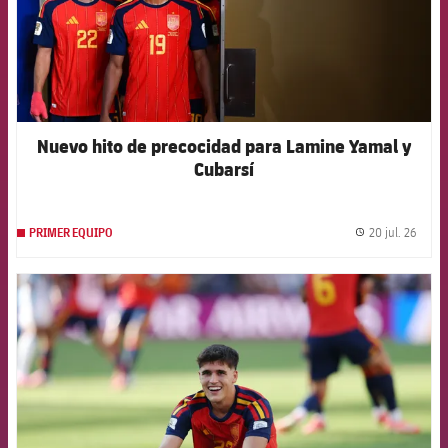
Nuevo hito de precocidad para Lamine Yamal y
Cubarsí
20 jul. 26
PRIMER EQUIPO
label.
FCB Barcelona badge