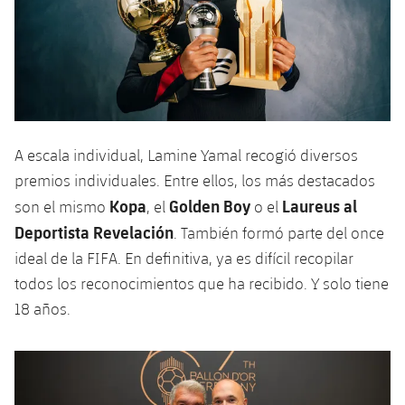
A escala individual, Lamine Yamal recogió diversos
premios individuales. Entre ellos, los más destacados
Kopa
Golden Boy
Laureus al
son el mismo
, el
o el
Deportista Revelación
. También formó parte del once
ideal de la FIFA. En definitiva, ya es difícil recopilar
todos los reconocimientos que ha recibido. Y solo tiene
18 años.
Anterior
label.aria.chevronleft
Siguiente
label.aria.