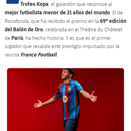
Calendario
Campus Verano
Base
Trofeo Kopa
, el galardón que reconoce al
SUB13
mejor futbolista menor de 21 años del mundo
. El de
SUB13 B
Entradas
Barça Atlètic
plusicon
más
69ª edición
Rocafonda, que ha recibido el premio en la
PLUSICON
MÁS
SUB12
SUB12 C
del Balón de Oro
, celebrada en el Théâtre du Châtelet
Gameday Shows
Junior
Primer Equipo
Instalaciones
plusicon
más
París
de
, ha hecho historia. Y es que es el primer
SUB11 A
SUB11 C
Resultados
jugador que revalida este prestigio impulsado por la
Cadete A
Actualidad
Barça Atlètic
Spotify Camp Nou
plusicon
más
France Football
revista
.
SUB11 B
Clasificación
Cadete B
Calendario
Actualidad
Palau Blaugrana
Base
plusicon
más
SUB10 A
FC Barcelona club badge
Jugadores
Infantil A
Entradas
Calendario
Estadi Johan Cruyff
Actualidad
SUB10 B
PLUSICON
MÁS
Fotos
Infantil B
Resultados
Resultados
Juvenil
Barça Cafe
Primer equipo
SUB9 A
plusicon
más
plusicon
más
Historia
Mini
Clasificaciones
Clasificaciones
Cadete A
Ciutat Esportiva
Actualidad
SUB9 B
Barça Atlètic
plusicon
más
Servicios
Palmarés
plusicon
más
Jugadores
Jugadores
Cadete B
Calendario
SUB8 A
La Masia
Actualidad
Base