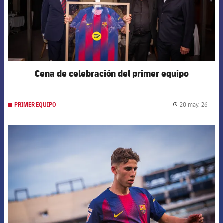
Cena de celebración del primer equipo
20 may. 26
PRIMER EQUIPO
label.
FCB Barcelona badge