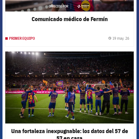
OFRECIDO POR
asistencia
Comunicado médico de Fermín
19 may. 26
PRIMER EQUIPO
label.
FCB Barcelona badge
Una fortaleza inexpugnable: los datos del 57 de
57 en casa