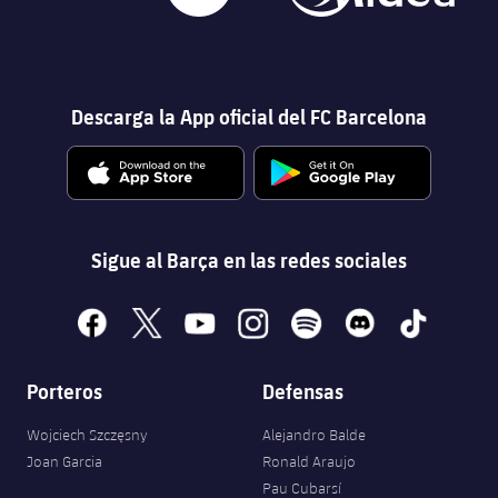
Descarga la App oficial del FC Barcelona
Sigue al Barça en las redes sociales
facebook
x
youtube
instagram
spotify
discord
tiktok
Porteros
Defensas
Wojciech Szczęsny
Alejandro Balde
Joan Garcia
Ronald Araujo
Pau Cubarsí