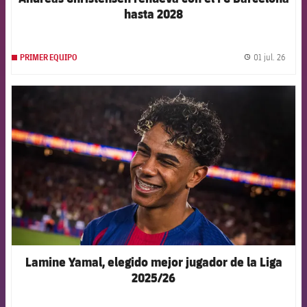
hasta 2028
01 jul. 26
PRIMER EQUIPO
label.
FCB Barcelona badge
Lamine Yamal, elegido mejor jugador de la Liga
2025/26