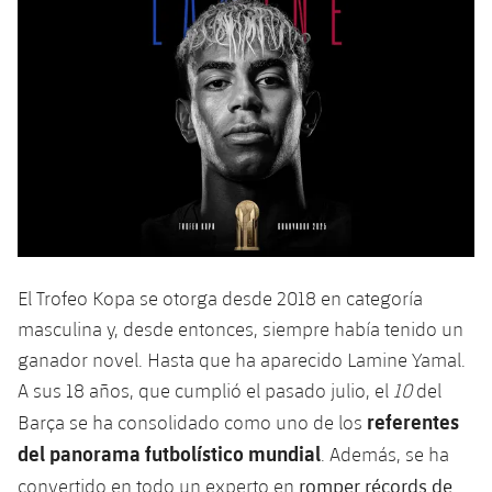
Jugadores
Clasificaciones
Juvenil
Noticias
Atletismo
plusicon
más
Fotos
Infantil
Actualidad
Baloncesto en silla de ruedas
plusicon
más
Historia
Alevín
Masculino
Actualidad
Hockey sobre hielo
plusicon
más
Palmarés
Femenino
Jugadores
Actualidad
Hockey hierba
plusicon
más
Agenda
Calendario
Jugadores
Noticias
Patinaje artístico
plusicon
más
El Trofeo Kopa se otorga desde 2018 en categoría
Resultados
masculina y, desde entonces, siempre había tenido un
Calendario
Hockey Hierba Masculino
Escuela de Patinaje
Actualidad
ganador novel. Hasta que ha aparecido Lamine Yamal.
Clasificaciones
Resultados
A sus 18 años, que cumplió el pasado julio, el
10
del
Hockey Hierba Femenino
Plantilla
Rugby
plusicon
más
referentes
Barça se ha consolidado como uno de los
Clasificaciones
del panorama futbolístico mundial
Agenda
. Además, se ha
Actualidad
Voleibol
plusicon
más
romper récords de
convertido en todo un experto en