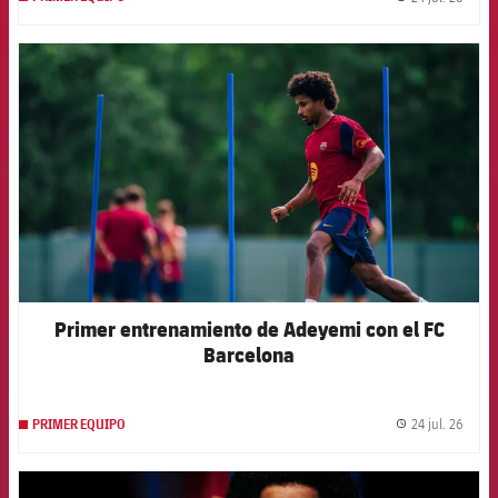
label.
FCB Barcelona badge
Primer entrenamiento de Adeyemi con el FC
Barcelona
24 jul. 26
PRIMER EQUIPO
label.
FCB Barcelona badge