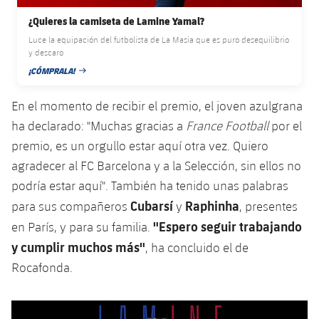
plusicon
más
Servicios Médicos
Acreditaciones
Fotos
Fotos
¿Quieres la camiseta de Lamine Yamal?
Infantil A
Entradas
SUB8 B
Calendario
Campus Verano
Actualidad
Luce la equipación del futbolista de La Masia que es puro desequilibrio
Accesibilidad
Historia
Instalaciones
y descaro
Infantil B
Resultados
Resultados
¡CÓMPRALA!
Juvenil
FECHA DE PUBLICACIÓN
PLUSICON
MÁS
Palmarés
Clasificaciones
Jugadores
En el momento de recibir el premio, el joven azulgrana
Cadete
Primer equipo
plusicon
más
ha declarado: "Muchas gracias a
France Football
por el
Jugadors
Clasificaciones
Infantil
premio, es un orgullo estar aquí otra vez. Quiero
Actualidad
Barça Atlètic
plusicon
más
agradecer al FC Barcelona y a la Selección, sin ellos no
Fotos
Alevín
Calendario
podría estar aquí". También ha tenido unas palabras
Actualidad
Base
plusicon
más
Cubarsí
Raphinha
para sus compañeros
y
, presentes
Palmarés
Entradas
Calendario
"Espero seguir trabajando
en París, y para su familia.
Campus Verano
Actualidad
Historia
y cumplir muchos más"
, ha concluido el de
Resultados
Resultados
Barça C
Rocafonda.
PLUSICON
MÁS
Clasificaciones
Jugadores
Junior
Información general
plusicon
más