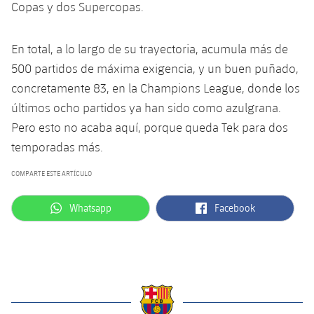
Copas y dos Supercopas.
En total, a lo largo de su trayectoria, acumula más de
500 partidos de máxima exigencia, y un buen puñado,
concretamente 83, en la Champions League, donde los
últimos ocho partidos ya han sido como azulgrana.
Pero esto no acaba aquí, porque queda Tek para dos
temporadas más.
COMPARTE ESTE ARTÍCULO
label.aria.whatsapp
label.aria.facebook
Whatsapp
Facebook