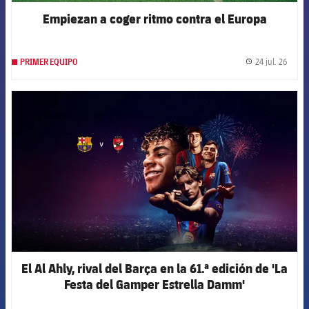
Empiezan a coger ritmo contra el Europa
24 jul. 26
PRIMER EQUIPO
label.
FCB Barcelona badge
El Al Ahly, rival del Barça en la 61.ª edición de 'La
Festa del Gamper Estrella Damm'