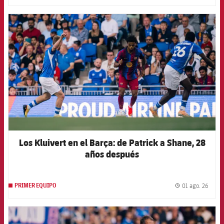
FCB Barcelona badge
Los Kluivert en el Barça: de Patrick a Shane, 28
años después
01 ago. 26
PRIMER EQUIPO
label.
FCB Barcelona badge