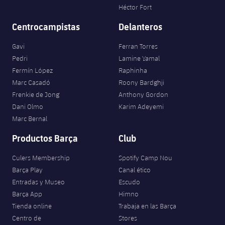
Héctor Fort
Centrocampistas
Delanteros
Gavi
Ferran Torres
Pedri
Lamine Yamal
Fermín López
Raphinha
Marc Casadó
Roony Bardghji
Frenkie de Jong
Anthony Gordon
Dani Olmo
Karim Adeyemi
Marc Bernal
Productos Barça
Club
Culers Membership
Spotify Camp Nou
Barça Play
Canal ético
Entradas y Museo
Escudo
Barça App
Himno
Tienda online
Trabaja en las Barça
Centro de
Stores