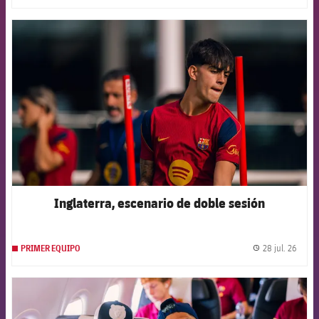
FCB Barcelona badge
Inglaterra, escenario de doble sesión
28 jul. 26
PRIMER EQUIPO
label.
FCB Barcelona badge