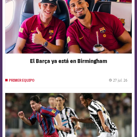
El Barça ya está en Birmingham
27 jul. 26
PRIMER EQUIPO
label.
FCB Barcelona badge