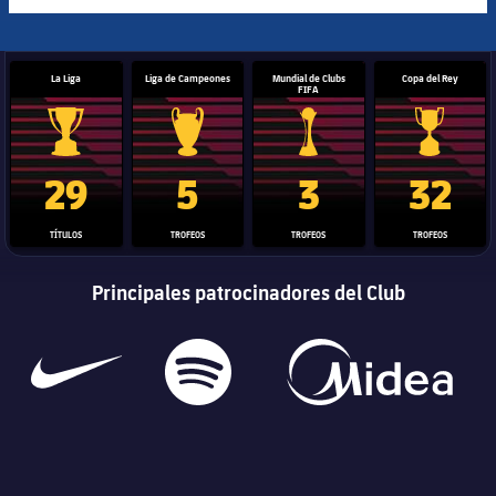
La Liga
Liga de Campeones
Mundial de Clubs
Copa del Rey
FIFA
Trofeo de La Liga
Trofeo de la Liga de Campeones
Trofeo del Mundial de Clube
Copa del 
29
5
3
32
TÍTULOS
TROFEOS
TROFEOS
TROFEOS
Principales patrocinadores del Club