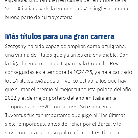
Jugadores
Noticias
Serie A italiana y de la Premier League inglesa durante
Apúntate a las amateurs
plusicon
más
buena parte de su trayectoria.
Calendario
Voleibol masculino
Apúntate a las amateurs
PLUSICON
MÁS
Más títulos para una gran carrera
Resultados
Voleibol femenino
Carnet de las Secciones Amateurs
League of Legends
Szczęsny ha sido capaz de ampliar, como azulgrana,
Clasificaciones
una vitrina de títulos que ya antes era envidiable. Con
VALORANT Rising
la Liga, la Supercopa de España y la Copa del Rey
Fotos
conseguidas esta temporada 2024/25, ya ha alcanzado
VALORANT Game Changers
los 14 títulos logrados a nivel colectivo, a los que hay
eFootball
que sumar el premio al mejor futbolista polaco del año
2022 y el de mejor portero del año en Italia en la
temporada 2019/20 con la Juve. Su etapa en la
Juventus fue tan importante que jugó allí las últimas
siete temporadas, antes de fichar por el Barça, y le
sirvieron para llenar su palmarés con tres Ligas, tres