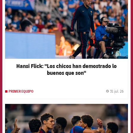
Hansi Flick: "Los chicos han demostrado lo
buenos que son"
31 jul. 26
PRIMER EQUIPO
label.
FCB Barcelona badge