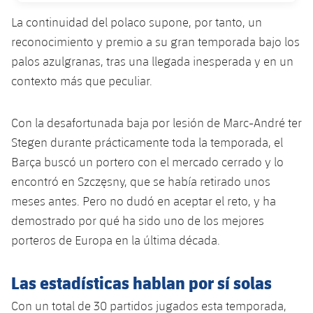
plusicon
más
Servicios Médicos
Acreditaciones
Fotos
Fotos
La continuidad del polaco supone, por tanto, un
Infantil A
Entradas
SUB8 B
Calendario
Campus Verano
Actualidad
reconocimiento y premio a su gran temporada bajo los
Accesibilidad
Historia
Instalaciones
Infantil B
palos azulgranas, tras una llegada inesperada y en un
Resultados
Resultados
Juvenil
contexto más que peculiar.
PLUSICON
MÁS
Palmarés
Clasificaciones
Jugadores
Cadete
Primer equipo
plusicon
más
Con la desafortunada baja por lesión de Marc-André ter
Jugadors
Clasificaciones
Infantil
Stegen durante prácticamente toda la temporada, el
Actualidad
Barça Atlètic
plusicon
más
Barça buscó un portero con el mercado cerrado y lo
Fotos
Alevín
encontró en Szczęsny, que se había retirado unos
Calendario
Actualidad
Base
plusicon
más
meses antes. Pero no dudó en aceptar el reto, y ha
Palmarés
Entradas
demostrado por qué ha sido uno de los mejores
Calendario
Campus Verano
Actualidad
Historia
porteros de Europa en la última década.
Resultados
Resultados
Barça C
PLUSICON
MÁS
Las estadísticas hablan por sí solas
Clasificaciones
Jugadores
Junior
Información general
plusicon
más
Con un total de 30 partidos jugados esta temporada,