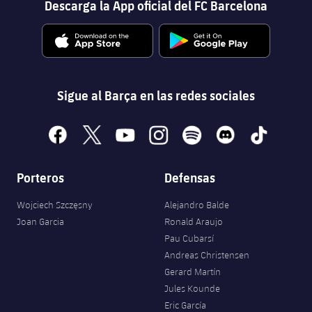
Descarga la App oficial del FC Barcelona
Sigue al Barça en las redes sociales
facebook
x
youtube
instagram
spotify
discord
tiktok
Porteros
Defensas
Wojciech Szczęsny
Alejandro Balde
Joan Garcia
Ronald Araujo
Pau Cubarsí
Andreas Christensen
Gerard Martín
Jules Kounde
Eric García