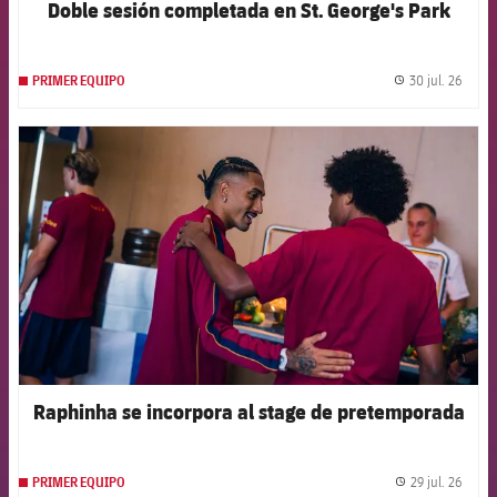
Doble sesión completada en St. George's Park
30 jul. 26
PRIMER EQUIPO
label.
FCB Barcelona badge
Raphinha se incorpora al stage de pretemporada
29 jul. 26
PRIMER EQUIPO
label.