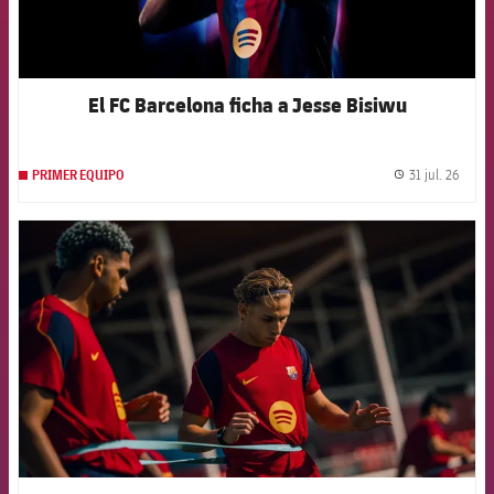
El FC Barcelona ficha a Jesse Bisiwu
31 jul. 26
PRIMER EQUIPO
label.
FCB Barcelona badge