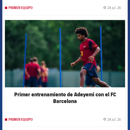
24 jul. 26
PRIMER EQUIPO
label.
FCB Barcelona badge
Primer entrenamiento de Adeyemi con el FC
Barcelona
24 jul. 26
PRIMER EQUIPO
label.