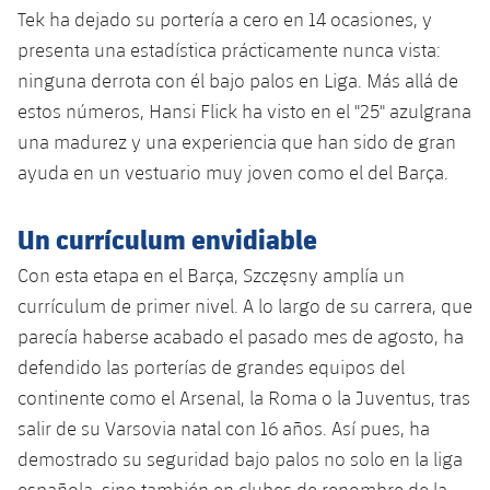
Jugadores
Tek ha dejado su portería a cero en 14 ocasiones, y
Clasificaciones
Juvenil
Noticias
Atletismo
plusicon
más
presenta una estadística prácticamente nunca vista:
Fotos
ninguna derrota con él bajo palos en Liga. Más allá de
Infantil
Actualidad
Baloncesto en silla de ruedas
plusicon
más
estos números, Hansi Flick ha visto en el "25" azulgrana
Historia
Alevín
una madurez y una experiencia que han sido de gran
Masculino
Actualidad
Hockey sobre hielo
plusicon
más
ayuda en un vestuario muy joven como el del Barça.
Palmarés
Femenino
Jugadores
Actualidad
Hockey hierba
plusicon
más
Un currículum envidiable
Agenda
Calendario
Jugadores
Con esta etapa en el Barça, Szczęsny amplía un
Noticias
Patinaje artístico
plusicon
más
currículum de primer nivel. A lo largo de su carrera, que
Resultados
Calendario
Hockey Hierba Masculino
parecía haberse acabado el pasado mes de agosto, ha
Escuela de Patinaje
Actualidad
defendido las porterías de grandes equipos del
Clasificaciones
Resultados
Hockey Hierba Femenino
Plantilla
continente como el Arsenal, la Roma o la Juventus, tras
Rugby
plusicon
más
salir de su Varsovia natal con 16 años. Así pues, ha
Clasificaciones
Agenda
Actualidad
demostrado su seguridad bajo palos no solo en la liga
Voleibol
plusicon
más
española, sino también en clubes de renombre de la