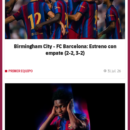
Birmingham City - FC Barcelona: Estreno con
empate (2-2, 3-2)
31 jul. 26
PRIMER EQUIPO
label.
FCB Barcelona badge