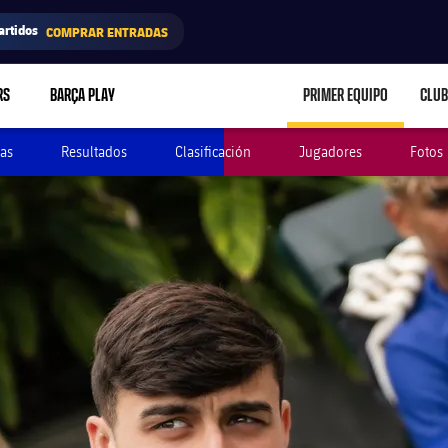
artidos
COMPRAR ENTRADAS
RS
BARÇA PLAY
PRIMER EQUIPO
CLUB
LABEL.ARIA.CARE
as
Resultados
Clasificación
Jugadores
Fotos