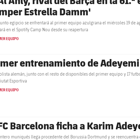
mper Estrella Damm'
junto egipcio se enfrentará al primer equipo azulgrana el miércoles 19 de a
ará en el Spotify Camp Nou desde su reapertura
MER EQUIPO
imer entrenamiento de Adeyemi 
bolista alemán, junto con el resto de disponibles del primer equipo y 17 futb
Ciutat Esportiva
MER EQUIPO
 FC Barcelona ficha a Karim Ade
antero muniqués llega procedente del Borussia Dortmund y se reencuentra c