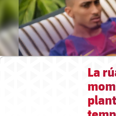
La rú
mome
plant
temp