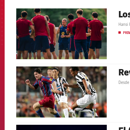
Lo
FCB Barcelona badge
Hansi 
PRI
Re
FCB Barcelona badge
Desde 
El 
FCB Barcelona badge