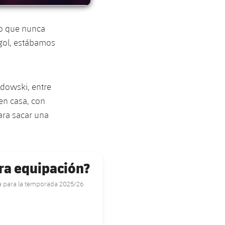
eo que nunca
gol, estábamos
dowski, entre
en casa, con
para sacar una
ra equipación?
ça para la temporada 2025/26