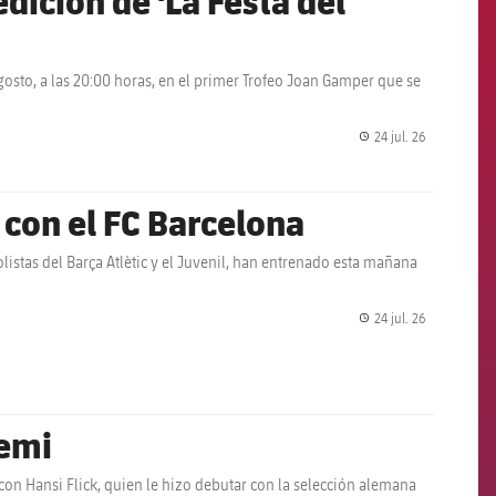
gosto, a las 20:00 horas, en el primer Trofeo Joan Gamper que se
24 jul. 26
label.share.
con el FC Barcelona
olistas del Barça Atlètic y el Juvenil, han entrenado esta mañana
24 jul. 26
label.share.
yemi
on Hansi Flick, quien le hizo debutar con la selección alemana