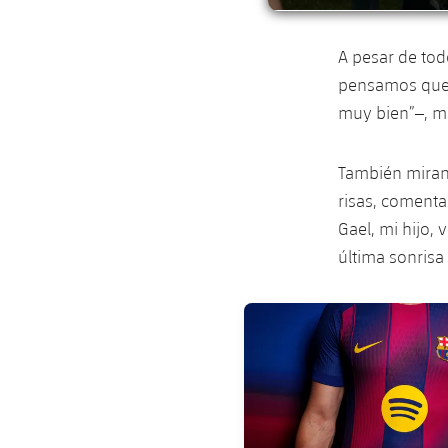
A pesar de tod
pensamos que 
muy bien”–, m
También miran 
risas, comenta
Gael, mi hijo,
última sonrisa
FC Barcelona club badge