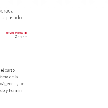
porada
rso pasado
PRIMER EQUIPO
Fecha de publicación
02 jul 25
el curso
seta de la
imágenes y un
ldé y Fermín