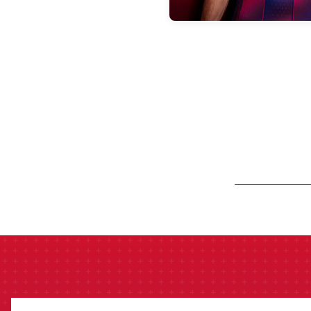
label.aria.barcelon