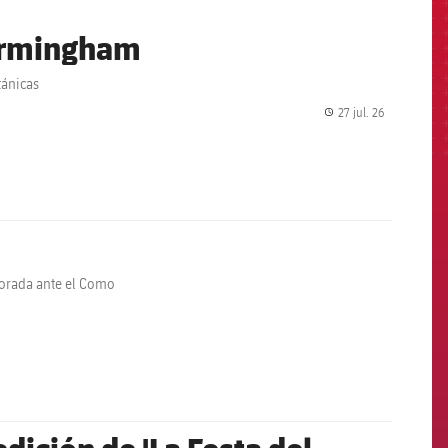
Birmingham
tánicas
27 jul. 26
label.share.
porada ante el Como
 edición de 'La Festa del