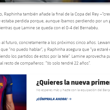
o, Raphinha también añade la final de la Copa del Rey –“cr
estaba perdida porque, aunque íbamos perdiendo por un 
ientras que Lamine se queda con el 0-4 del Bernabéu.
al futuro, concretamente a los próximos cinco años. Lewan
 que “no puedo hablar”, y Raphinha asegura que “ya estaré 
 viendo los partidos de estos por la tele”. Lamine aprovecha 
 al resto de compañeros: “Yo solo tendré 22 años”.
¿Quieres la nueva prime
No esperes más y hazte con la equipación del Bar
¡CÓMPRALA AHORA!
FECHA DE PUBLICACIÓN