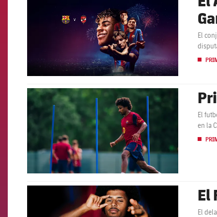
Ga
El con
disput
PRI
Pr
FCB Barcelona badge
El fut
en la 
PRI
El
FCB Barcelona badge
El del