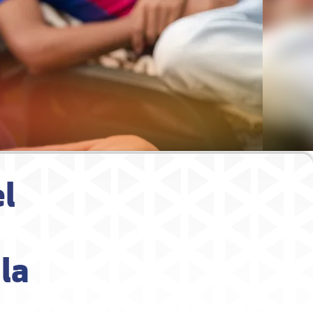
el
 la