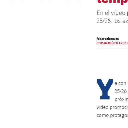
En el vídeo
25/26, los 
fcbarcelona.es
07:05AM MIÉRCOLES 02 J
Y
a con
25/26.
próxi
vídeo promoci
como protagon