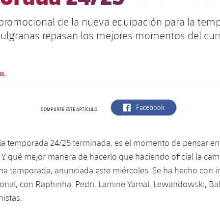
 promocional de la nueva equipación para la tem
azulgranas repasan los mejores momentos del cu
UL.
label.aria.facebook
Facebook
COMPARTE ESTE ARTÍCULO
 la temporada 24/25 terminada, es el momento de pensar en 
 Y qué mejor manera de hacerlo que haciendo oficial la cami
ma temporada, anunciada este miércoles. Se ha hecho con 
onal, con Raphinha, Pedri, Lamine Yamal, Lewandowski, Ba
istas.