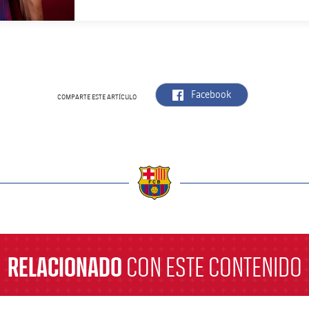
label.aria.facebook
Facebook
COMPARTE ESTE ARTÍCULO
a
RELACIONADO
CON ESTE CONTENIDO