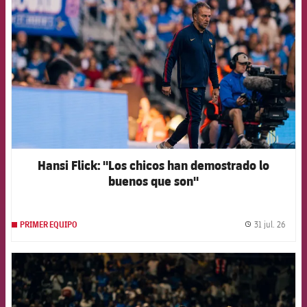
Hansi Flick: "Los chicos han demostrado lo
buenos que son"
31 jul. 26
PRIMER EQUIPO
label.
FCB Barcelona badge