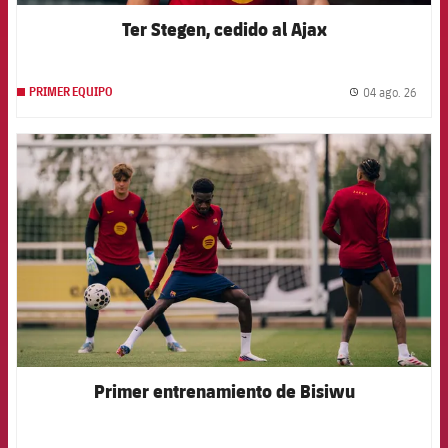
Ter Stegen, cedido al Ajax
04 ago. 26
PRIMER EQUIPO
label.
FCB Barcelona badge
Primer entrenamiento de Bisiwu