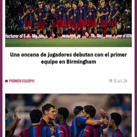
Una oncena de jugadores debutan con el primer
equipo en Birmingham
31 jul. 26
PRIMER EQUIPO
label.
FCB Barcelona badge