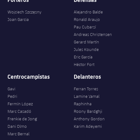
Wojciech Szczęsny
Alejandro Balde
Joan Garcia
Ronald Araujo
Pau Cubarsí
Andreas Christensen
Gerard Martín
Jules Kounde
Eric García
Héctor Fort
Centrocampistas
Delanteros
Gavi
Ferran Torres
Pedri
Lamine Yamal
Fermín López
Raphinha
Marc Casadó
Roony Bardghji
Frenkie de Jong
Anthony Gordon
Dani Olmo
Karim Adeyemi
Marc Bernal