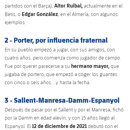
plusicon
más
Servicios Médicos
Aitor Ruibal,
Acreditaciones
partidos con el Barça),
actualmente en el
Fotos
Fotos
Infantil A
Entradas
SUB8 B
Calendario
Edgar González
Betis, o
, en el Almería, son algunos
Campus Verano
Actualidad
Accesibilidad
Historia
Instalaciones
ejemplos.
Infantil B
Resultados
Resultados
Juvenil
PLUSICON
MÁS
Palmarés
2 - Porter, por influencia fraternal
Clasificaciones
Jugadores
Cadete
Primer equipo
plusicon
más
En su pueblo empezó a jugar, con sus amigos, con
Jugadors
Clasificaciones
cuatro años, pero comienza como jugador de campo.
Infantil
Actualidad
Barça Atlètic
plusicon
más
hermano mayor,
Fue por querer parecerse a su
que
Fotos
Alevín
jugaba de portero, que empezó a coger los guantes
Calendario
Actualidad
Base
plusicon
más
con cinco o seis años... y hasta la fecha.
Palmarés
Entradas
Calendario
Campus Verano
Actualidad
3 - Sallent-Manresa-Damm-Espanyol
Historia
Resultados
Resultados
Barça C
Después de pasar por el Sallent y por el Manresa, fichó
PLUSICON
MÁS
por la Damm en edad alevín, y con 15 años llegó al
Clasificaciones
Jugadores
Junior
Información general
12 de diciembre de 2021
Espanyol. El
debutó con el
plusicon
más