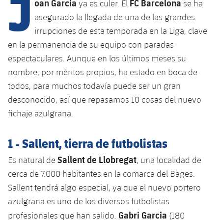
J
Calendario
oan Garcia
FC Barcelona
ya es culer. El
se ha
Campus Verano
Base
asegurado la llegada de una de las grandes
SUB13
SUB13 B
Entradas
Barça Atlètic
irrupciones de esta temporada en la Liga, clave
plusicon
más
PLUSICON
MÁS
SUB12
en la permanencia de su equipo con paradas
SUB12 C
Gameday Shows
Junior
Primer Equipo
Instalaciones
espectaculares. Aunque en los últimos meses su
plusicon
más
SUB11 A
SUB11 C
nombre, por méritos propios, ha estado en boca de
Resultados
Cadete A
Actualidad
Barça Atlètic
Spotify Camp Nou
todos, para muchos todavía puede ser un gran
plusicon
más
SUB11 B
desconocido, así que repasamos 10 cosas del nuevo
Clasificación
Cadete B
Calendario
Actualidad
Palau Blaugrana
Base
fichaje azulgrana.
plusicon
más
SUB10 A
Jugadores
Infantil A
Entradas
Calendario
Estadi Johan Cruyff
Actualidad
1 - Sallent, tierra de futbolistas
SUB10 B
PLUSICON
MÁS
Fotos
Infantil B
Resultados
Sallent de Llobregat
Resultados
Es natural de
, una localidad de
Juvenil
Barça Cafe
Primer equipo
SUB9 A
plusicon
más
plusicon
más
cerca de 7.000 habitantes en la comarca del Bages.
Historia
Mini
Clasificaciones
Clasificaciones
Cadete A
Sallent tendrá algo especial, ya que el nuevo portero
Ciutat Esportiva
Actualidad
SUB9 B
Barça Atlètic
plusicon
más
Servicios
Palmarés
azulgrana es uno de los diversos futbolistas
plusicon
más
Jugadores
Jugadores
Cadete B
Gabri Garcia
Calendario
profesionales que han salido.
(180
SUB8 A
La Masia
Actualidad
Base