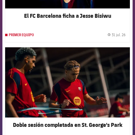
El FC Barcelona ficha a Jesse Bisiwu
31 jul. 26
PRIMER EQUIPO
label.
FCB Barcelona badge
Doble sesión completada en St. George's Park