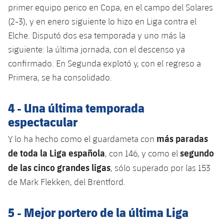
Jugadores
primer equipo perico en Copa, en el campo del Solares
Clasificaciones
Juvenil
Noticias
Atletismo
(2-3), y en enero siguiente lo hizo en Liga contra el
plusicon
más
Fotos
Elche. Disputó dos esa temporada y uno más la
Infantil
Actualidad
Baloncesto en silla de ruedas
siguiente: la última jornada, con el descenso ya
plusicon
más
Historia
Alevín
confirmado. En Segunda explotó y, con el regreso a
Masculino
Actualidad
Hockey sobre hielo
Primera, se ha consolidado.
plusicon
más
Palmarés
Femenino
Jugadores
Actualidad
Hockey hierba
4 - Una última temporada
plusicon
más
espectacular
Agenda
Calendario
Jugadores
Noticias
Patinaje artístico
plusicon
más
más paradas
Y lo ha hecho como el guardameta con
Resultados
Calendario
de toda la Liga española
segundo
Hockey Hierba Masculino
, con 146, y como el
Escuela de Patinaje
Actualidad
de las cinco grandes ligas
, sólo superado por las 153
Clasificaciones
Resultados
Hockey Hierba Femenino
Plantilla
de Mark Flekken, del Brentford.
Rugby
plusicon
más
Clasificaciones
Agenda
Actualidad
5 - Mejor portero de la última Liga
Voleibol
plusicon
más