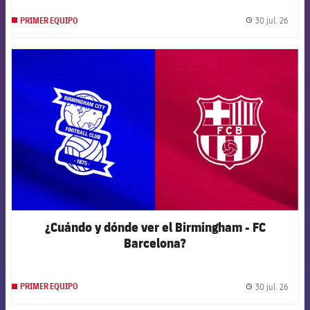
30 jul. 26
PRIMER EQUIPO
label.
FCB Barcelona badge
¿Cuándo y dónde ver el Birmingham - FC
Barcelona?
30 jul. 26
PRIMER EQUIPO
label.