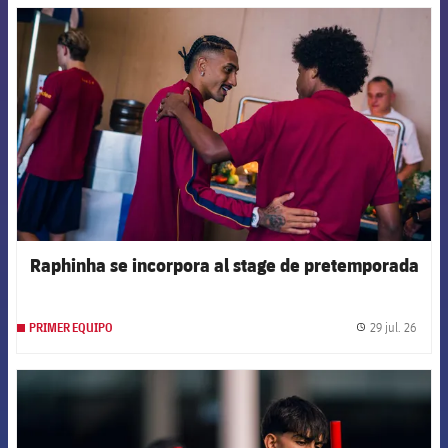
FCB Barcelona badge
Raphinha se incorpora al stage de pretemporada
29 jul. 26
PRIMER EQUIPO
label.
FCB Barcelona badge