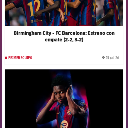
Birmingham City - FC Barcelona: Estreno con
empate (2-2, 3-2)
31 jul. 26
PRIMER EQUIPO
label.
FCB Barcelona badge