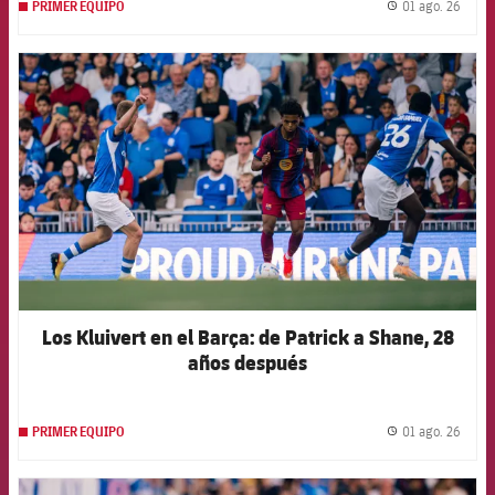
01 ago. 26
PRIMER EQUIPO
label.
FCB Barcelona badge
Los Kluivert en el Barça: de Patrick a Shane, 28
años después
01 ago. 26
PRIMER EQUIPO
label.
FCB Barcelona badge