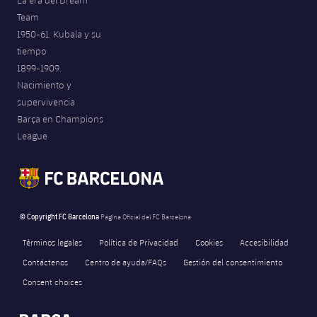
La era del Dream
Team
1950-61. Kubala y su
tiempo
1899-1909.
Nacimiento y
supervivencia
Barça en Champions
League
© Copyright FC Barcelona
Página Oficial del FC Barcelona
Términos legales
Política de Privacidad
Cookies
Accesibilidad
Contáctenos
Centro de ayuda/FAQs
Gestión del consentimiento
Consent choices
FORÇA BARÇA