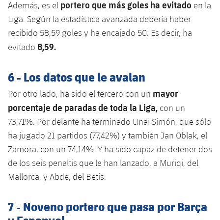
portero que más goles ha evitado
Además, es el
en la
Jugadores
Noticias
Apúntate a las amateurs
plusicon
más
Liga. Según la estadística avanzada debería haber
recibido 58,59 goles y ha encajado 50. Es decir, ha
Calendario
Voleibol masculino
Apúntate a las amateurs
8,59.
evitado
PLUSICON
MÁS
Resultados
Voleibol femenino
Carnet de las Secciones Amateurs
League of Legends
6 - Los datos que le avalan
Clasificaciones
VALORANT Rising
mayor
Por otro lado, ha sido el tercero con un
porcentaje de paradas de toda la Liga,
con un
Fotos
VALORANT Game Changers
73,71%. Por delante ha terminado Unai Simón, que sólo
ha jugado 21 partidos (77,42%) y también Jan Oblak, el
eFootball
Zamora, con un 74,14%. Y ha sido capaz de detener dos
de los seis penaltis que le han lanzado, a Muriqi, del
Mallorca, y Abde, del Betis.
7 - Noveno portero que pasa por Barça
y Espanyol