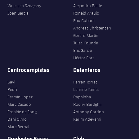
Wojciech Szczęsny
Alejandro Balde
Joan Garcia
Ronald Araujo
Pau Cubarsí
Andreas Christensen
Gerard Martín
Jules Kounde
Eric García
Héctor Fort
Centrocampistas
Delanteros
Gavi
Ferran Torres
Pedri
Lamine Yamal
Fermín López
Raphinha
Marc Casadó
Roony Bardghji
Frenkie de Jong
Anthony Gordon
Dani Olmo
Karim Adeyemi
Marc Bernal
Productos Barça
Club