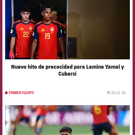
Nuevo hito de precocidad para Lamine Yamal y
Cubarsí
20 jul. 26
PRIMER EQUIPO
label.
FCB Barcelona badge