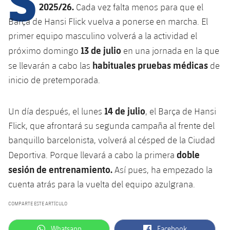
Calendario
Campus Verano
Base
2025/26.
Cada vez falta menos para que el
SUB13
Barça de Hansi Flick vuelva a ponerse en marcha. El
SUB13 B
Entradas
Barça Atlètic
plusicon
más
primer equipo masculino volverá a la actividad el
PLUSICON
MÁS
SUB12
SUB12 C
13 de julio
próximo domingo
en una jornada en la que
Gameday Shows
Junior
Primer Equipo
Instalaciones
plusicon
más
habituales pruebas médicas
se llevarán a cabo las
de
SUB11 A
SUB11 C
Resultados
inicio de pretemporada.
Cadete A
Actualidad
Barça Atlètic
Spotify Camp Nou
plusicon
más
SUB11 B
Clasificación
Cadete B
14 de julio
Un día después, el lunes
, el Barça de Hansi
Calendario
Actualidad
Palau Blaugrana
Base
plusicon
más
SUB10 A
Flick, que afrontará su segunda campaña al frente del
Jugadores
Infantil A
Entradas
banquillo barcelonista, volverá al césped de la Ciudad
Calendario
Estadi Johan Cruyff
Actualidad
SUB10 B
PLUSICON
MÁS
doble
Deportiva. Porque llevará a cabo la primera
Fotos
Infantil B
Resultados
Resultados
sesión de entrenamiento.
Juvenil
Así pues, ha empezado la
Barça Cafe
Primer equipo
SUB9 A
plusicon
más
plusicon
más
Historia
cuenta atrás para la vuelta del equipo azulgrana.
Mini
Clasificaciones
Clasificaciones
Cadete A
Ciutat Esportiva
Actualidad
SUB9 B
Barça Atlètic
plusicon
más
COMPARTE ESTE ARTÍCULO
Servicios
Palmarés
plusicon
más
Jugadores
Jugadores
Cadete B
Calendario
SUB8 A
La Masia
Actualidad
label.aria.whatsapp
label.aria.facebook
Base
Whatsapp
Facebook