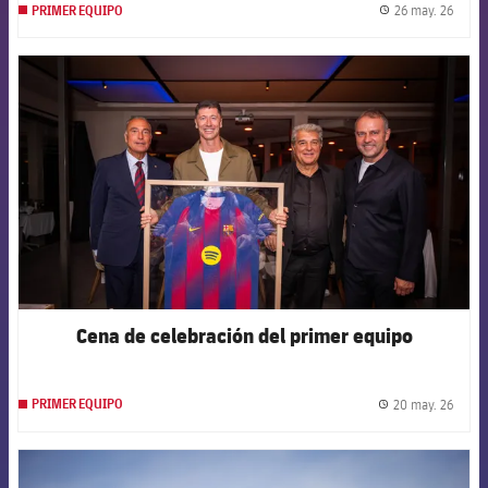
26 may. 26
PRIMER EQUIPO
label.
FCB Barcelona badge
Cena de celebración del primer equipo
20 may. 26
PRIMER EQUIPO
label.
FCB Barcelona badge