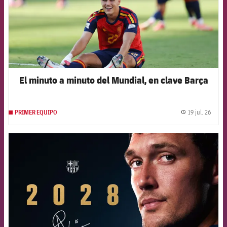
El minuto a minuto del Mundial, en clave Barça
19 jul. 26
PRIMER EQUIPO
label.
FCB Barcelona badge