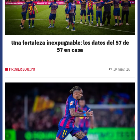
Una fortaleza inexpugnable: los datos del 57 de
57 en casa
19 may. 26
PRIMER EQUIPO
label.
FCB Barcelona badge