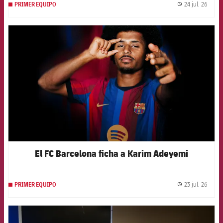
24 jul. 26
PRIMER EQUIPO
label.
FCB Barcelona badge
El FC Barcelona ficha a Karim Adeyemi
23 jul. 26
PRIMER EQUIPO
label.
FCB Barcelona badge