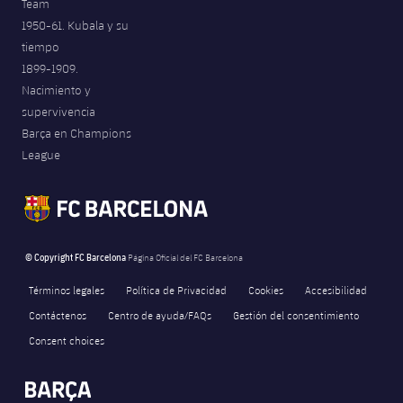
Team
1950-61. Kubala y su
tiempo
1899-1909.
Nacimiento y
supervivencia
Barça en Champions
League
© Copyright FC Barcelona
Página Oficial del FC Barcelona
Términos legales
Política de Privacidad
Cookies
Accesibilidad
Contáctenos
Centro de ayuda/FAQs
Gestión del consentimiento
Consent choices
FORÇA BARÇA
6,495
label.aria.fire
Força Barça
label.aria.forcabarca