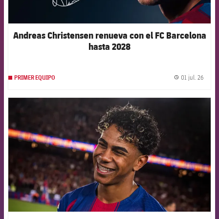
Andreas Christensen renueva con el FC Barcelona
hasta 2028
01 jul. 26
PRIMER EQUIPO
label.
FCB Barcelona badge