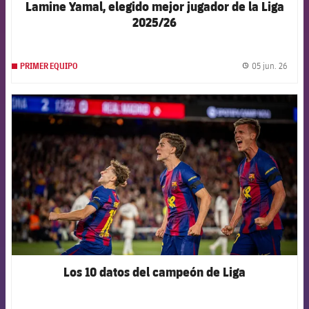
Lamine Yamal, elegido mejor jugador de la Liga
2025/26
05 jun. 26
PRIMER EQUIPO
label.
FCB Barcelona badge
Los 10 datos del campeón de Liga