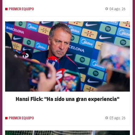
04 ago. 26
PRIMER EQUIPO
label.
FCB Barcelona badge
Hansi Flick: "Ha sido una gran experiencia"
03 ago. 26
PRIMER EQUIPO
label.
FCB Barcelona badge