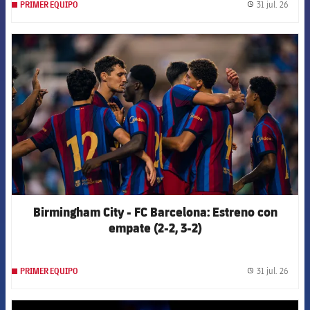
31 jul. 26
PRIMER EQUIPO
label.
FCB Barcelona badge
Birmingham City - FC Barcelona: Estreno con
empate (2-2, 3-2)
31 jul. 26
PRIMER EQUIPO
label.
FCB Barcelona badge