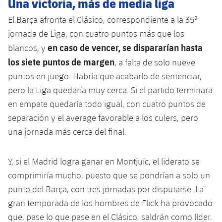
Una victoria, más de media liga
Jugadores
Clasificaciones
Juvenil
Noticias
Atletismo
El Barça afronta el Clásico, correspondiente a la 35ª
plusicon
más
Fotos
jornada de Liga, con cuatro puntos más que los
Infantil
Actualidad
Baloncesto en silla de ruedas
en caso de vencer, se dispararían hasta
blancos, y
plusicon
más
Historia
los siete puntos de margen
Alevín
, a falta de solo nueve
Masculino
Actualidad
Hockey sobre hielo
puntos en juego. Habría que acabarlo de sentenciar,
plusicon
más
Palmarés
pero la Liga quedaría muy cerca. Si el partido terminara
Femenino
Jugadores
Actualidad
Hockey hierba
en empate quedaría todo igual, con cuatro puntos de
plusicon
más
separación y el average favorable a los culers, pero
Agenda
Calendario
Jugadores
Noticias
Patinaje artístico
una jornada más cerca del final.
plusicon
más
Resultados
Calendario
Hockey Hierba Masculino
Escuela de Patinaje
Actualidad
Y, si el Madrid logra ganar en Montjuïc, el liderato se
Clasificaciones
Resultados
comprimiría mucho, puesto que se pondrían a solo un
Hockey Hierba Femenino
Plantilla
Rugby
plusicon
más
punto del Barça, con tres jornadas por disputarse. La
Clasificaciones
gran temporada de los hombres de Flick ha provocado
Agenda
Actualidad
Voleibol
plusicon
más
que, pase lo que pase en el Clásico, saldrán como líder.