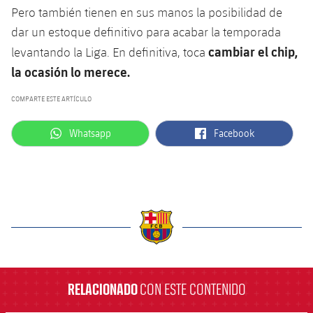
Pero también tienen en sus manos la posibilidad de
Jugadores
Noticias
Apúntate a las amateurs
plusicon
más
dar un estoque definitivo para acabar la temporada
Calendario
cambiar el chip,
levantando la Liga. En definitiva, toca
Voleibol masculino
Apúntate a las amateurs
PLUSICON
MÁS
la ocasión lo merece.
Resultados
Voleibol femenino
Carnet de las Secciones Amateurs
League of Legends
COMPARTE ESTE ARTÍCULO
Clasificaciones
VALORANT Rising
label.aria.whatsapp
label.aria.facebook
Whatsapp
Facebook
Fotos
VALORANT Game Changers
eFootball
label.aria.barcelona
RELACIONADO
CON ESTE CONTENIDO