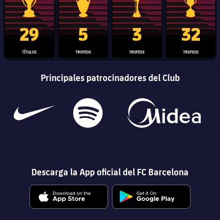
Trofeo de La Liga
Trofeo de la Liga de Campeones
Trofeo del Mundial de Clube
Copa del 
29
5
3
32
TÍTULOS
TROFEOS
TROFEOS
TROFEOS
Principales patrocinadores del Club
Descarga la App oficial del FC Barcelona