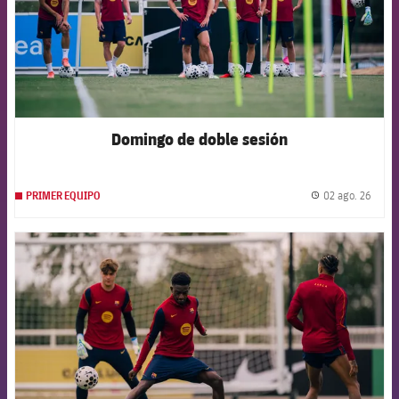
Domingo de doble sesión
02 ago. 26
PRIMER EQUIPO
label.
FCB Barcelona badge