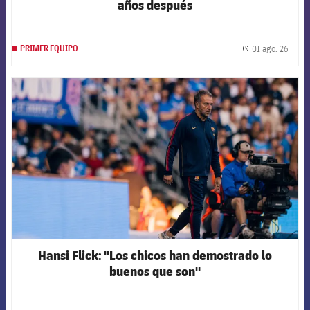
años después
01 ago. 26
PRIMER EQUIPO
label.
FCB Barcelona badge
Hansi Flick: "Los chicos han demostrado lo
buenos que son"