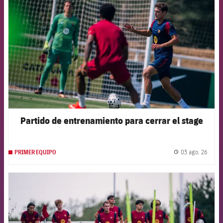
Partido de entrenamiento para cerrar el stage
03 ago. 26
PRIMER EQUIPO
label.
FCB Barcelona badge