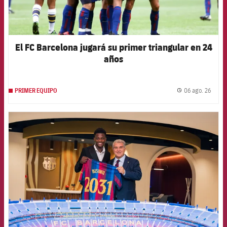
El FC Barcelona jugará su primer triangular en 24
años
06 ago. 26
PRIMER EQUIPO
label.
FCB Barcelona badge