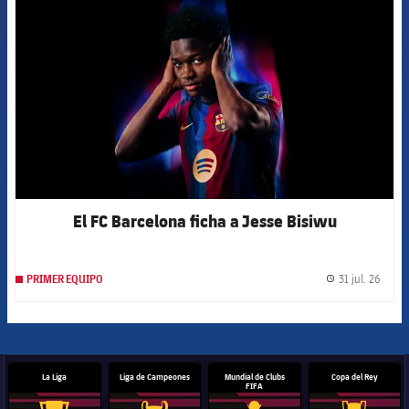
El FC Barcelona ficha a Jesse Bisiwu
31 jul. 26
PRIMER EQUIPO
label.
La Liga
Liga de Campeones
Mundial de Clubs
Copa del Rey
FIFA