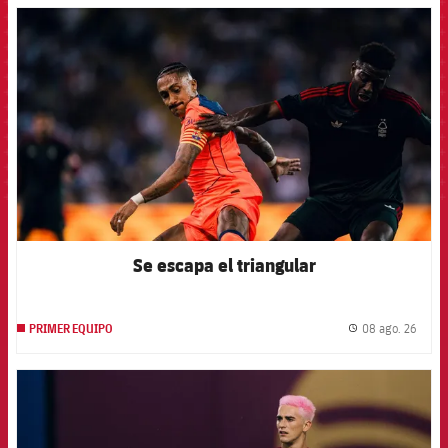
FCB Barcelona badge
Se escapa el triangular
08 ago. 26
PRIMER EQUIPO
label.
FCB Barcelona badge