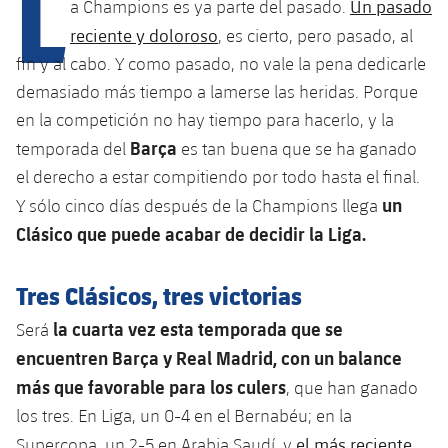
L
Calendario
Un pasado
a Champions es ya parte del pasado.
Campus Verano
Base
reciente y doloroso
, es cierto, pero pasado, al
SUB13
SUB13 B
Entradas
Barça Atlètic
fin y al cabo. Y como pasado, no vale la pena dedicarle
plusicon
más
PLUSICON
MÁS
SUB12
demasiado más tiempo a lamerse las heridas. Porque
SUB12 C
Gameday Shows
Junior
Primer Equipo
Instalaciones
en la competición no hay tiempo para hacerlo, y la
plusicon
más
SUB11 A
SUB11 C
Barça
temporada del
es tan buena que se ha ganado
Resultados
Cadete A
Actualidad
Barça Atlètic
Spotify Camp Nou
el derecho a estar compitiendo por todo hasta el final.
plusicon
más
SUB11 B
un
Clasificación
Y sólo cinco días después de la Champions llega
Cadete B
Calendario
Actualidad
Palau Blaugrana
Base
Clásico que puede acabar de decidir la Liga.
plusicon
más
SUB10 A
Jugadores
Infantil A
Entradas
Calendario
Estadi Johan Cruyff
Actualidad
Tres Clásicos, tres victorias
SUB10 B
PLUSICON
MÁS
Fotos
Infantil B
Resultados
Resultados
la cuarta vez esta temporada que se
Será
Juvenil
Barça Cafe
Primer equipo
SUB9 A
plusicon
más
plusicon
más
Historia
encuentren Barça y Real Madrid, con un balance
Mini
Clasificaciones
Clasificaciones
Cadete A
más que favorable para los culers
, que han ganado
Ciutat Esportiva
Actualidad
SUB9 B
Barça Atlètic
plusicon
más
Servicios
Palmarés
plusicon
más
los tres. En Liga, un 0-4 en el Bernabéu; en la
Jugadores
Jugadores
Cadete B
Calendario
SUB8 A
La Masia
el más reciente,
Actualidad
Supercopa, un 2-5 en Arabia Saudí, y
Base