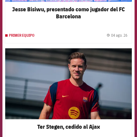
Jesse Bisiwu, presentado como jugador del FC
Barcelona
04 ago. 26
PRIMER EQUIPO
label.
FCB Barcelona badge
Ter Stegen, cedido al Ajax