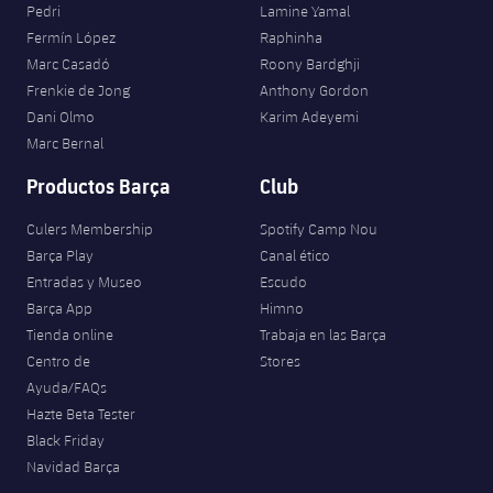
Pedri
Lamine Yamal
Fermín López
Raphinha
Marc Casadó
Roony Bardghji
Frenkie de Jong
Anthony Gordon
Dani Olmo
Karim Adeyemi
Marc Bernal
Productos Barça
Club
Culers Membership
Spotify Camp Nou
Barça Play
Canal ético
Entradas y Museo
Escudo
Barça App
Himno
Tienda online
Trabaja en las Barça
Centro de
Stores
Ayuda/FAQs
Hazte Beta Tester
Black Friday
Navidad Barça