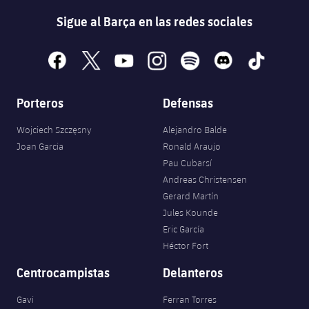
Sigue al Barça en las redes sociales
facebook
x
youtube
instagram
spotify
discord
tiktok
Porteros
Defensas
Wojciech Szczęsny
Alejandro Balde
Joan Garcia
Ronald Araujo
Pau Cubarsí
Andreas Christensen
Gerard Martín
Jules Kounde
Eric García
Héctor Fort
Centrocampistas
Delanteros
Gavi
Ferran Torres