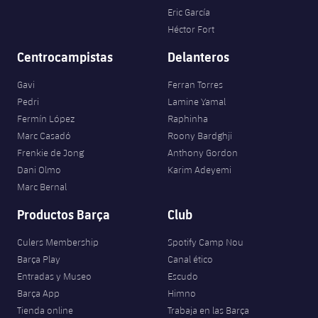
Eric García
Héctor Fort
Centrocampistas
Delanteros
Gavi
Ferran Torres
Pedri
Lamine Yamal
Fermín López
Raphinha
Marc Casadó
Roony Bardghji
Frenkie de Jong
Anthony Gordon
Dani Olmo
Karim Adeyemi
Marc Bernal
Productos Barça
Club
Culers Membership
Spotify Camp Nou
Barça Play
Canal ético
Entradas y Museo
Escudo
Barça App
Himno
Tienda online
Trabaja en las Barça