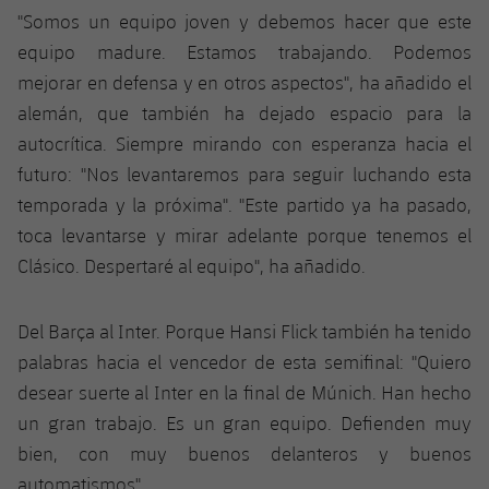
Jugadores
Clasificaciones
"Somos un equipo joven y debemos hacer que este
Juvenil
Noticias
Atletismo
plusicon
más
equipo madure. Estamos trabajando. Podemos
Fotos
Infantil
mejorar en defensa y en otros aspectos", ha añadido el
Actualidad
Baloncesto en silla de ruedas
plusicon
más
alemán, que también ha dejado espacio para la
Historia
Alevín
autocrítica. Siempre mirando con esperanza hacia el
Masculino
Actualidad
Hockey sobre hielo
plusicon
más
futuro: "Nos levantaremos para seguir luchando esta
Palmarés
temporada y la próxima". "Este partido ya ha pasado,
Femenino
Jugadores
Actualidad
Hockey hierba
plusicon
más
toca levantarse y mirar adelante porque tenemos el
Agenda
Clásico. Despertaré al equipo", ha añadido.
Calendario
Jugadores
Noticias
Patinaje artístico
plusicon
más
Resultados
Calendario
Del Barça al Inter. Porque Hansi Flick también ha tenido
Hockey Hierba Masculino
Escuela de Patinaje
Actualidad
palabras hacia el vencedor de esta semifinal: "Quiero
Clasificaciones
Resultados
Hockey Hierba Femenino
desear suerte al Inter en la final de Múnich. Han hecho
Plantilla
Rugby
plusicon
más
un gran trabajo. Es un gran equipo. Defienden muy
Clasificaciones
Agenda
bien, con muy buenos delanteros y buenos
Actualidad
Voleibol
plusicon
más
automatismos".