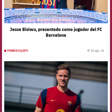
Jesse Bisiwu, presentado como jugador del FC
Barcelona
04 ago. 26
PRIMER EQUIPO
label.
FCB Barcelona badge