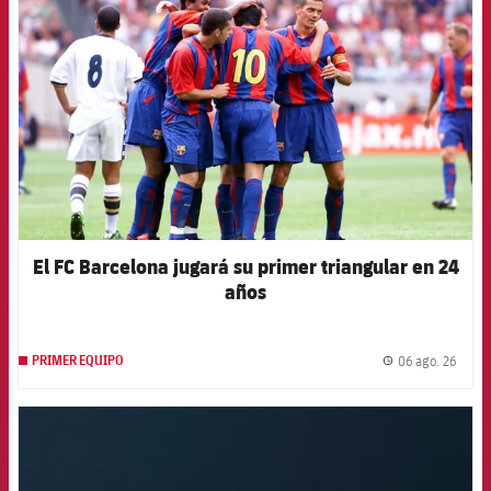
El FC Barcelona jugará su primer triangular en 24
años
06 ago. 26
PRIMER EQUIPO
label.
FCB Barcelona badge