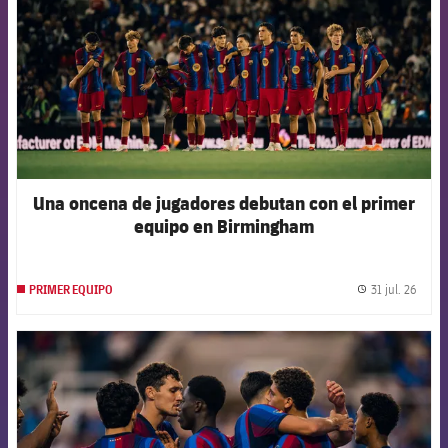
Una oncena de jugadores debutan con el primer
equipo en Birmingham
31 jul. 26
PRIMER EQUIPO
label.
FCB Barcelona badge