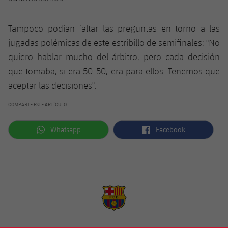
Jugadores
Noticias
Apúntate a las amateurs
plusicon
más
Tampoco podían faltar las preguntas en torno a las
Calendario
Voleibol masculino
Apúntate a las amateurs
jugadas polémicas de este estribillo de semifinales: "No
PLUSICON
MÁS
quiero hablar mucho del árbitro, pero cada decisión
Resultados
Voleibol femenino
Carnet de las Secciones Amateurs
League of Legends
que tomaba, si era 50-50, era para ellos. Tenemos que
aceptar las decisiones".
Clasificaciones
VALORANT Rising
COMPARTE ESTE ARTÍCULO
Fotos
VALORANT Game Changers
label.aria.whatsapp
label.aria.facebook
Whatsapp
Facebook
eFootball
label.aria.barcelona