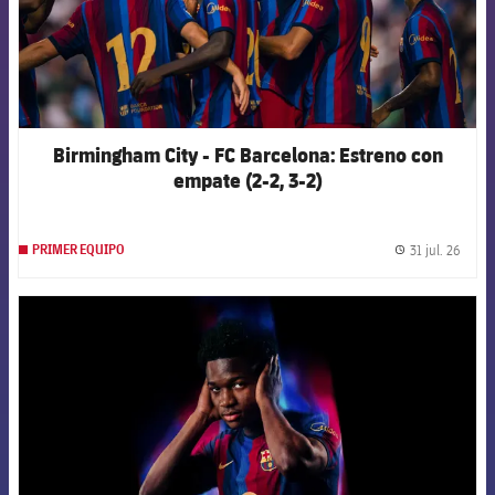
Birmingham City - FC Barcelona: Estreno con
empate (2-2, 3-2)
31 jul. 26
PRIMER EQUIPO
label.
FCB Barcelona badge