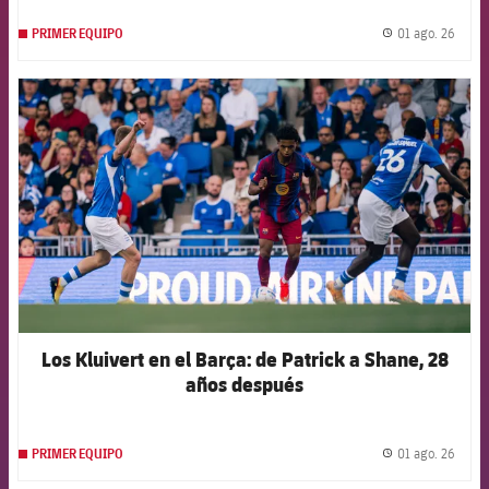
01 ago. 26
PRIMER EQUIPO
label.
FCB Barcelona badge
Los Kluivert en el Barça: de Patrick a Shane, 28
años después
01 ago. 26
PRIMER EQUIPO
label.