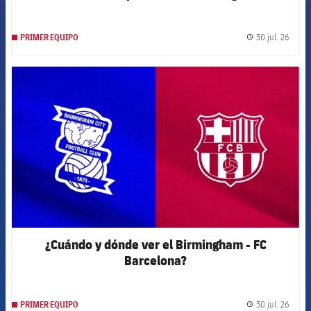
30 jul. 26
PRIMER EQUIPO
label.
FCB Barcelona badge
¿Cuándo y dónde ver el Birmingham - FC
Barcelona?
30 jul. 26
PRIMER EQUIPO
label.