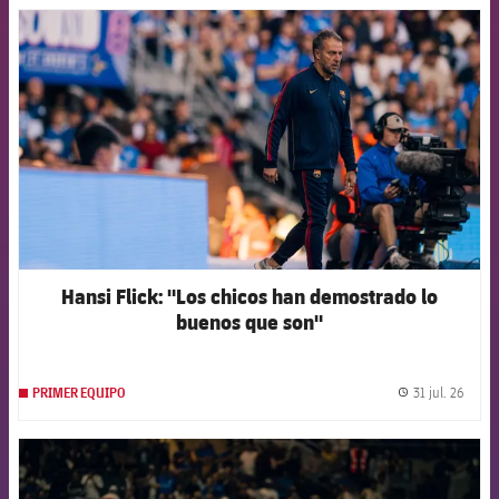
FCB Barcelona badge
Hansi Flick: "Los chicos han demostrado lo
buenos que son"
31 jul. 26
PRIMER EQUIPO
label.
FCB Barcelona badge