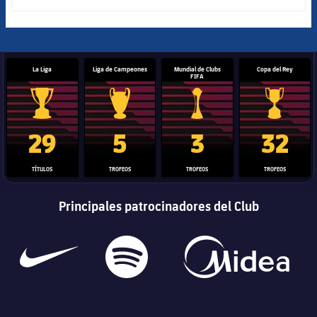
La Liga
Liga de Campeones
Mundial de Clubs
Copa del Rey
FIFA
Trofeo de La Liga
Trofeo de la Liga de Campeones
Trofeo del Mundial de Clube
Copa del 
29
5
3
32
TÍTULOS
TROFEOS
TROFEOS
TROFEOS
Principales patrocinadores del Club