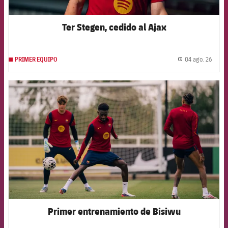
Ter Stegen, cedido al Ajax
04 ago. 26
PRIMER EQUIPO
label.
FCB Barcelona badge
Primer entrenamiento de Bisiwu