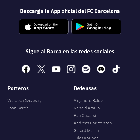
Descarga la App oficial del FC Barcelona
Sigue al Barça en las redes sociales
facebook
x
youtube
instagram
spotify
discord
tiktok
Porteros
Defensas
Wojciech Szczęsny
Alejandro Balde
Joan Garcia
Ronald Araujo
Pau Cubarsí
Andreas Christensen
Gerard Martín
Jules Kounde