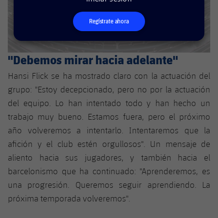
plusicon
más
Servicios Médicos
Acreditaciones
Fotos
Fotos
Infantil A
Entradas
SUB8 B
Calendario
Regístrate ahora
Campus Verano
Actualidad
Accesibilidad
Historia
Instalaciones
Infantil B
Resultados
Resultados
Juvenil
"Debemos mirar hacia adelante"
PLUSICON
MÁS
Palmarés
Clasificaciones
Jugadores
Cadete
Hansi Flick se ha mostrado claro con la actuación del
Primer equipo
plusicon
más
grupo: "Estoy decepcionado, pero no por la actuación
Jugadors
Clasificaciones
Infantil
Actualidad
del equipo. Lo han intentado todo y han hecho un
Barça Atlètic
plusicon
más
trabajo muy bueno. Estamos fuera, pero el próximo
Fotos
Alevín
Calendario
Actualidad
año volveremos a intentarlo. Intentaremos que la
Base
plusicon
más
Palmarés
afición y el club estén orgullosos". Un mensaje de
Entradas
Calendario
Campus Verano
Actualidad
aliento hacia sus jugadores, y también hacia el
Historia
barcelonismo que ha continuado: "Aprenderemos, es
Resultados
Resultados
Barça C
una progresión. Queremos seguir aprendiendo. La
PLUSICON
MÁS
próxima temporada volveremos".
Clasificaciones
Jugadores
Junior
Información general
plusicon
más