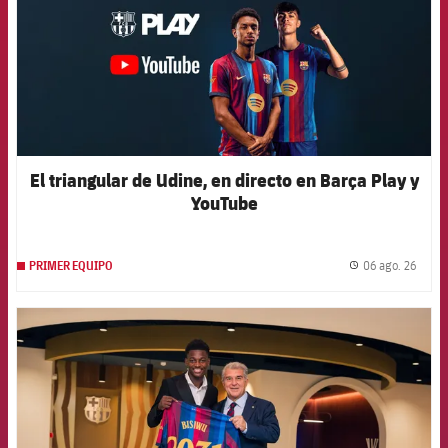
El triangular de Udine, en directo en Barça Play y
YouTube
06 ago. 26
PRIMER EQUIPO
label.
FCB Barcelona badge