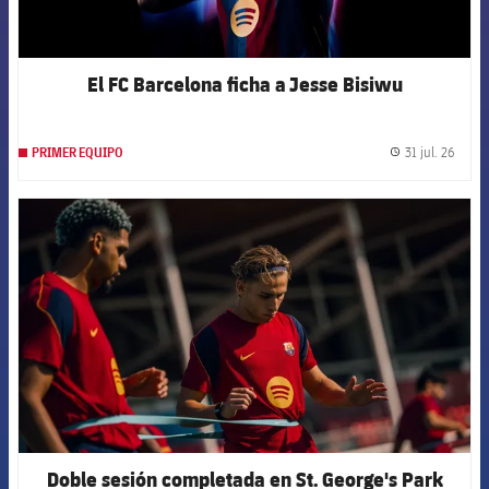
El FC Barcelona ficha a Jesse Bisiwu
31 jul. 26
PRIMER EQUIPO
label.
FCB Barcelona badge
Doble sesión completada en St. George's Park