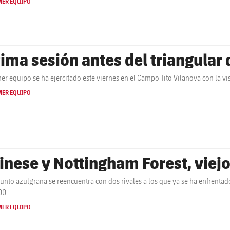
MER EQUIPO
tima sesión antes del triangular
mer equipo se ha ejercitado este viernes en el Campo Tito Vilanova con la v
MER EQUIPO
inese y Nottingham Forest, viej
junto azulgrana se reencuentra con dos rivales a los que ya se ha enfrenta
00
MER EQUIPO