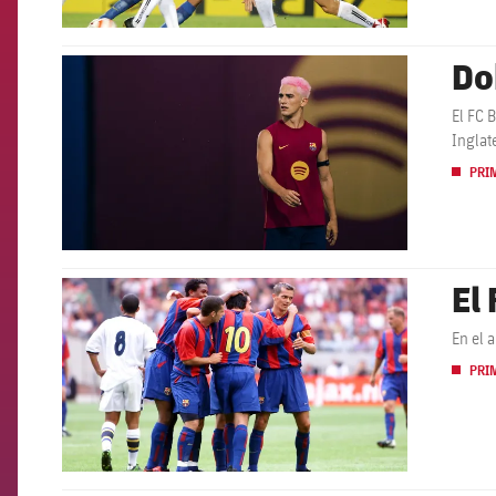
Do
FCB Barcelona badge
El FC 
Inglat
PRI
El
FCB Barcelona badge
En el 
PRI