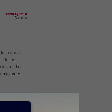
PRIMER EQUIPO
Fecha de publicación
14 abr 25
del partido
mado los
on los medios
 un estadio