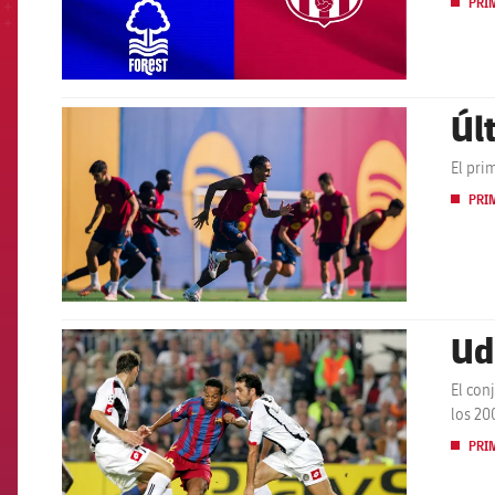
PRI
Úl
FCB Barcelona badge
El pri
PRI
Ud
FCB Barcelona badge
El con
los 20
PRI