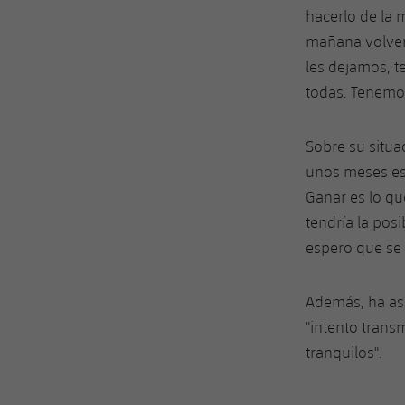
hacerlo de la 
mañana volver
les dejamos, t
todas. Tenemos
Sobre su situa
unos meses es
Ganar es lo q
tendría la pos
espero que se
Además, ha ase
"intento trans
tranquilos".