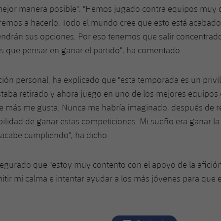
mejor manera posible". "Hemos jugado contra equipos muy di
emos a hacerlo. Todo el mundo cree que esto está acabado,
endrán sus opciones. Por eso tenemos que salir concentrados
 que pensar en ganar el partido", ha comentado.
ción personal, ha explicado que "esta temporada es un privil
taba retirado y ahora juego en uno de los mejores equipos
ue más me gusta. Nunca me habría imaginado, después de r
ibilidad de ganar estas competiciones. Mi sueño era ganar 
 acabe cumpliendo", ha dicho.
gurado que "estoy muy contento con el apoyo de la afición
mitir mi calma e intentar ayudar a los más jóvenes para que 