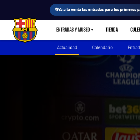
⚽Ya a la venta las entradas para los primeros p
ENTRADAS Y MUSEO
TIENDA
CULE
LABEL.SHARE.CARETDOWN
FC Barcelona club badge
Actualidad
Calendario
Entrad