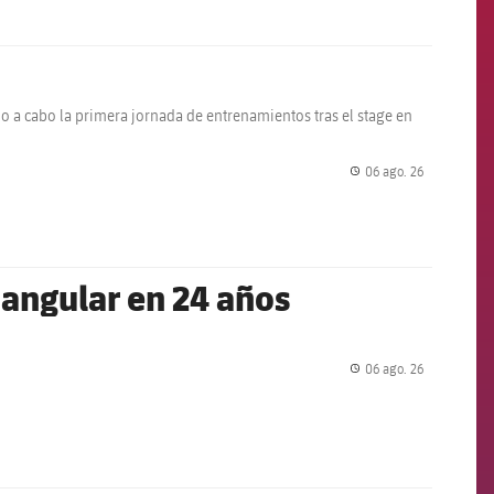
do a cabo la primera jornada de entrenamientos tras el stage en
06 ago. 26
label.share.
iangular en 24 años
06 ago. 26
label.share.