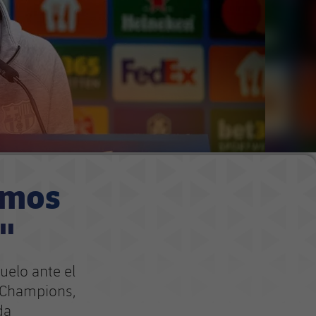
emos
"
uelo ante el
a Champions,
da