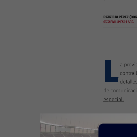
PATRICIA PÉREZ (D
03:36PM LUNES 14 ABR.
L
a previ
contra 
detalle
de comunicaci
especial.