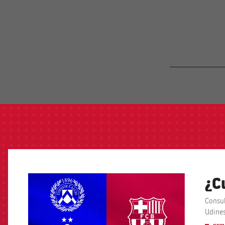
label.aria.barcelon
¿C
FCB Barcelona badge
Consul
Udines