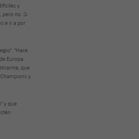
fíciles y
 pero no. Si
 e ir a por
egio". "Hace
 de Europa.
etirarme, que
la Champions y
" y que
estén