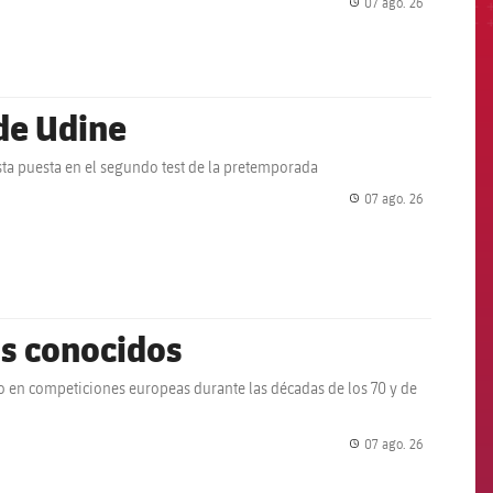
07 ago. 26
label.share.
 de Udine
ista puesta en el segundo test de la pretemporada
07 ago. 26
label.share.
os conocidos
do en competiciones europeas durante las décadas de los 70 y de
07 ago. 26
label.share.