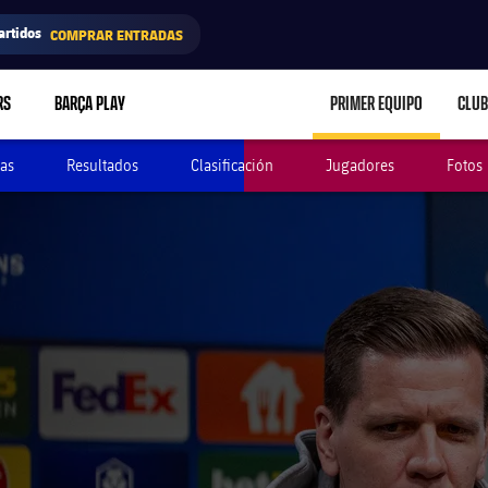
artidos
COMPRAR ENTRADAS
RS
BARÇA PLAY
PRIMER EQUIPO
CLUB
LABEL.ARIA.CARE
as
Resultados
Clasificación
Jugadores
Fotos