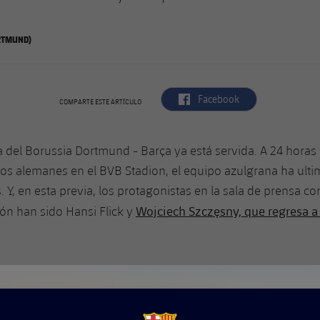
ORTMUND)
label.aria.facebook
Facebook
COMPARTE ESTE ARTÍCULO
a del Borussia Dortmund - Barça ya está servida. A 24 horas 
los alemanes en el BVB Stadion, el equipo azulgrana ha ulti
s. Y, en esta previa, los protagonistas en la sala de prensa c
Wojciech Szczęsny, que regresa a
ón han sido Hansi Flick y