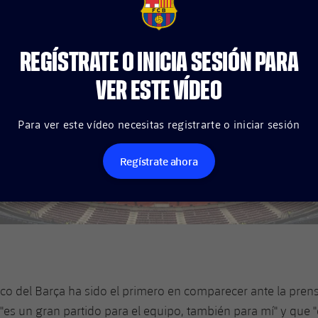
FCB Barcelona badge
REGÍSTRATE O INICIA SESIÓN PARA
VER ESTE VÍDEO
Para ver este vídeo necesitas registrarte o iniciar sesión
Regístrate ahora
aco del Barça ha sido el primero en comparecer ante la pren
"es un gran partido para el equipo, también para mí" y que