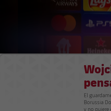
Wojc
pensa
El guardame
Borussia Do
y no quiere 