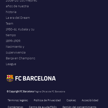
2008-20. Los mejores
años de nuestra
historia
La era del Dream
Team
1950-61. Kubala y su
tiempo
1899-1909.
Nacimiento y
supervivencia
Barça en Champions
League
© Copyright FC Barcelona
Página Oficial del FC Barcelona
Términos legales
Política de Privacidad
Cookies
Accesibilidad
Contáctenos
Centro de ayuda/FAQs
Gestión del consentimiento