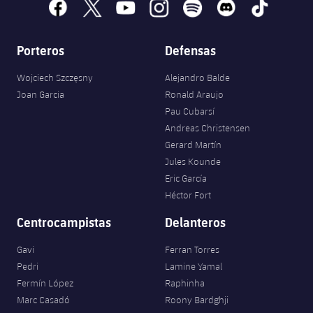
facebook
x
youtube
instagram
spotify
discord
tiktok
Porteros
Defensas
Wojciech Szczęsny
Alejandro Balde
Joan Garcia
Ronald Araujo
Pau Cubarsí
Andreas Christensen
Gerard Martín
Jules Kounde
Eric García
Héctor Fort
Centrocampistas
Delanteros
Gavi
Ferran Torres
Pedri
Lamine Yamal
Fermín López
Raphinha
Marc Casadó
Roony Bardghji