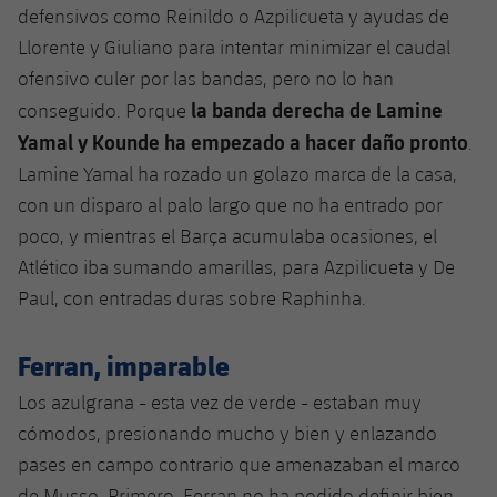
defensivos como Reinildo o Azpilicueta y ayudas de
Jugadores
Noticias
Apúntate a las amateurs
plusicon
más
Llorente y Giuliano para intentar minimizar el caudal
Calendario
ofensivo culer por las bandas, pero no lo han
Voleibol masculino
Apúntate a las amateurs
la banda derecha de Lamine
PLUSICON
MÁS
conseguido. Porque
Resultados
Voleibol femenino
Yamal y Kounde ha empezado a hacer daño pronto
.
Carnet de las Secciones Amateurs
League of Legends
Lamine Yamal ha rozado un golazo marca de la casa,
Clasificaciones
VALORANT Rising
con un disparo al palo largo que no ha entrado por
poco, y mientras el Barça acumulaba ocasiones, el
Fotos
VALORANT Game Changers
Atlético iba sumando amarillas, para Azpilicueta y De
Paul, con entradas duras sobre Raphinha.
eFootball
Ferran, imparable
Los azulgrana - esta vez de verde - estaban muy
cómodos, presionando mucho y bien y enlazando
pases en campo contrario que amenazaban el marco
de Musso. Primero, Ferran no ha podido definir bien