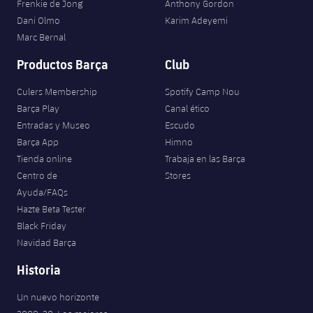
Frenkie de Jong
Anthony Gordon
Dani Olmo
Karim Adeyemi
Marc Bernal
Productos Barça
Club
Culers Membership
Spotify Camp Nou
Barça Play
Canal ético
Entradas y Museo
Escudo
Barça App
Himno
Tienda online
Trabaja en las Barça
Centro de
Stores
Ayuda/FAQs
Hazte Beta Tester
Black Friday
Navidad Barça
Historia
Un nuevo horizonte