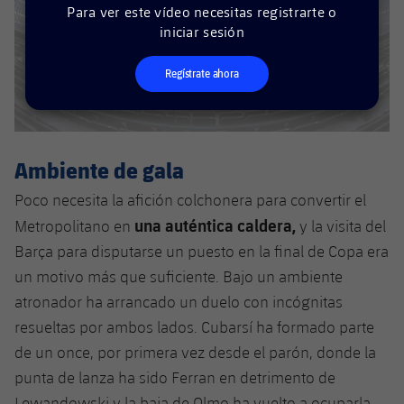
plusicon
más
Servicios Médicos
Para ver este vídeo necesitas registrarte o
Acreditaciones
Fotos
Fotos
Infantil A
iniciar sesión
Entradas
SUB8 B
Calendario
Campus Verano
Actualidad
Accesibilidad
Historia
Instalaciones
Infantil B
Regístrate ahora
Resultados
Resultados
Juvenil
PLUSICON
MÁS
Palmarés
Clasificaciones
Jugadores
Cadete
Primer equipo
plusicon
más
Ambiente de gala
Jugadors
Clasificaciones
Infantil
Actualidad
Barça Atlètic
plusicon
más
Poco necesita la afición colchonera para convertir el
Fotos
una auténtica caldera,
Metropolitano en
y la visita del
Alevín
Calendario
Actualidad
Base
plusicon
más
Barça para disputarse un puesto en la final de Copa era
Palmarés
un motivo más que suficiente. Bajo un ambiente
Entradas
Calendario
Campus Verano
Actualidad
atronador ha arrancado un duelo con incógnitas
Historia
Resultados
resueltas por ambos lados. Cubarsí ha formado parte
Resultados
Barça C
PLUSICON
MÁS
de un once, por primera vez desde el parón, donde la
Clasificaciones
Jugadores
punta de lanza ha sido Ferran en detrimento de
Junior
Información general
plusicon
más
Lewandowski y la baja de Olmo ha vuelto a ocuparla