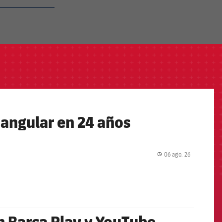
iangular en 24 años
06 ago. 26
label.share.
en Barça Play y YouTube