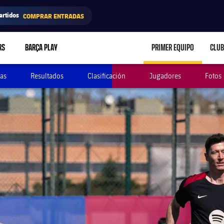
artidos
COMPRAR ENTRADAS
RS
BARÇA PLAY
PRIMER EQUIPO
CLUB
LABEL.ARIA.CARE
as
Resultados
Clasificación
Jugadores
Fotos