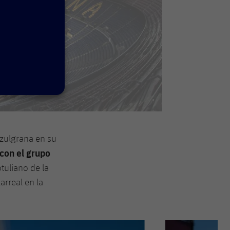
zulgrana en su
con el grupo
tuliano de la
arreal en la
Siguiente
label.aria.chevron