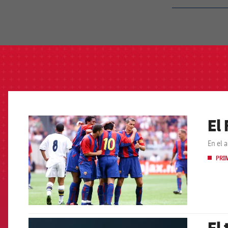
label.aria.barcelon
El
FCB Barcelona badge
En el 
PRI
El
FCB Barcelona badge