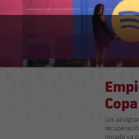
Empie
Copa
Los azulgra
recuperación
mirada ya pu