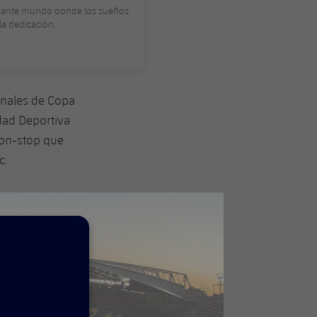
cinante mundo donde los sueños
la dedicación.
finales de Copa
dad Deportiva
non-stop que
c.