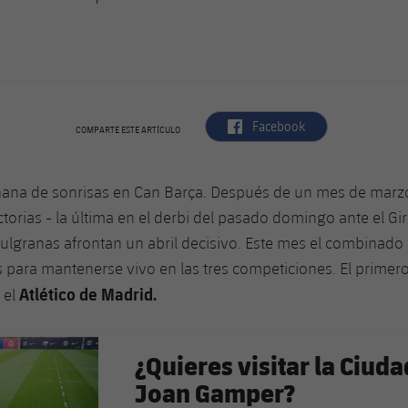
label.aria.facebook
Facebook
COMPARTE ESTE ARTÍCULO
ana de sonrisas en Can Barça. Después de un mes de marz
ctorias - la última en el derbi del pasado domingo ante el Gir
ulgranas afrontan un abril decisivo. Este mes el combinado 
s para mantenerse vivo en las tres competiciones. El primero,
Atlético de Madrid.
 el
¿Quieres visitar la Ciud
Joan Gamper?