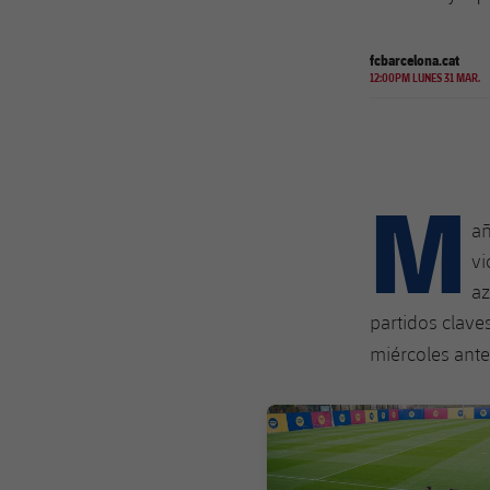
fcbarcelona.cat
12:00PM LUNES 31 MAR.
M
añ
vi
az
partidos clave
miércoles ante
FC Barcelona club badge