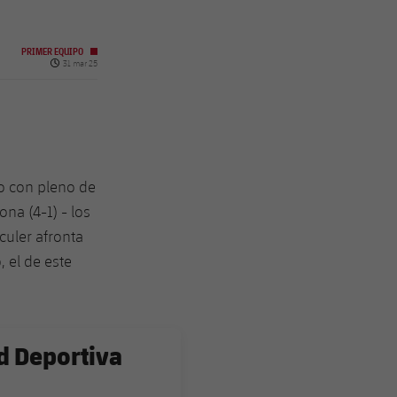
PRIMER EQUIPO
Fecha de publicación
31 mar 25
o con pleno de
ona (4-1) - los
culer afronta
 el de este
ad Deportiva