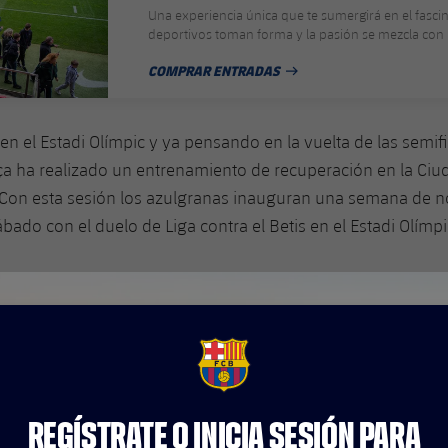
Una experiencia única que te sumergirá en el fas
deportivos toman forma y la pasión se mezcla con 
COMPRAR ENTRADAS
FECHA DE PUBLICACIÓN
a en el Estadi Olímpic y ya pensando en la vuelta de las semi
rça ha realizado un entrenamiento de recuperación en la Ciu
Con esta sesión los azulgranas inauguran una semana de 
bado con el duelo de Liga contra el Betis en el Estadi Olímpi
FCB Barcelona badge
REGÍSTRATE O INICIA SESIÓN PARA