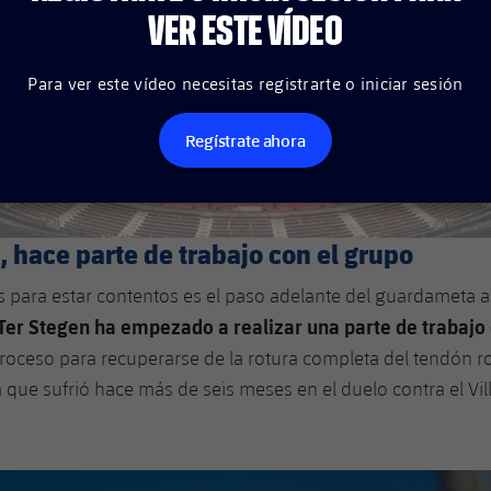
VER ESTE VÍDEO
Para ver este vídeo necesitas registrarte o iniciar sesión
Regístrate ahora
, hace parte de trabajo con el grupo
 para estar contentos es el paso adelante del guardameta a
Ter Stegen ha empezado a realizar una parte de trabajo 
roceso para recuperarse de la rotura completa del tendón ro
 que sufrió hace más de seis meses en el duelo contra el Vill