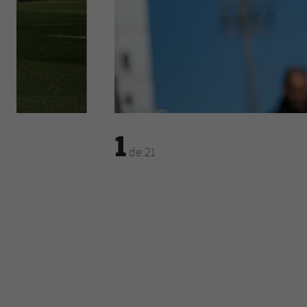
1
de
21