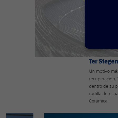
Ter Stegen
Un motivo más
recuperación.
dentro de su p
rodilla derecha
Cerámica.
Anterior
label.aria.chevronleft