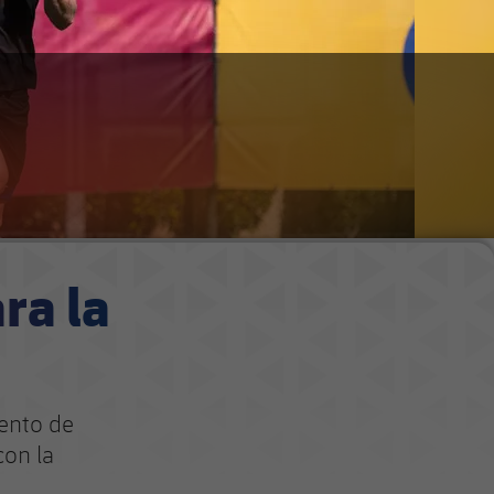
ra la
ento de
con la