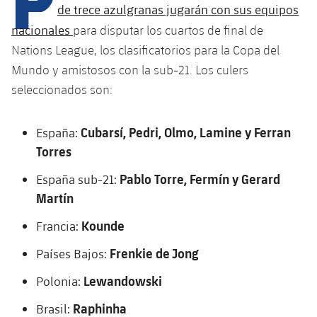
Calendario
Campus Verano
Base
de trece azulgranas jugarán con sus equipos
SUB13
nacionales
para disputar los cuartos de final de
SUB13 B
Entradas
Barça Atlètic
plusicon
más
Nations League, los clasificatorios para la Copa del
PLUSICON
MÁS
SUB12
SUB12 C
Mundo y amistosos con la sub-21. Los culers
Gameday Shows
Junior
Primer Equipo
Instalaciones
plusicon
más
seleccionados son:
SUB11 A
SUB11 C
Resultados
Cadete A
Actualidad
Barça Atlètic
Spotify Camp Nou
plusicon
más
Cubarsí, Pedri, Olmo, Lamine y Ferran
España:
SUB11 B
Clasificación
Cadete B
Torres
Calendario
Actualidad
Palau Blaugrana
Base
plusicon
más
SUB10 A
Pablo Torre, Fermín y Gerard
España sub-21:
Jugadores
Infantil A
Entradas
Calendario
Martín
Estadi Johan Cruyff
Actualidad
SUB10 B
PLUSICON
MÁS
Fotos
Infantil B
Kounde
Resultados
Francia:
Resultados
Juvenil
Barça Cafe
Primer equipo
SUB9 A
plusicon
más
plusicon
más
Historia
Frenkie de Jong
Países Bajos:
Mini
Clasificaciones
Clasificaciones
Cadete A
Ciutat Esportiva
Actualidad
SUB9 B
Barça Atlètic
Lewandowski
Polonia:
plusicon
más
Servicios
Palmarés
plusicon
más
Jugadores
Jugadores
Cadete B
Raphinha
Brasil:
Calendario
SUB8 A
La Masia
Actualidad
Base