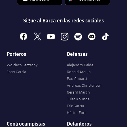
Sigue al Barça en las redes sociales
facebook
x
youtube
instagram
spotify
discord
tiktok
Porteros
Defensas
Wojciech Szczęsny
Alejandro Balde
Joan Garcia
Ronald Araujo
Pau Cubarsí
Andreas Christensen
Gerard Martín
Jules Kounde
Eric García
FORÇA BARÇA
Héctor Fort
6,545
label.aria.fire
Força Barça
label.aria.forcabarca
Centrocampistas
Delanteros