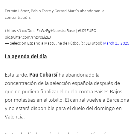
Fermín López, Pablo Torre y Gerard Martín abandonan la
concentración.
ℹ
https://t.co/OosLFxWzEg
#NuestraBase
|
#U21EURO
pic.twitter.com/rnzPsEiZEJ
— Selección Española Masculina de Fútbol (@SEFutbol)
March 21, 2025
La agenda del día
Pau Cubarsí
Esta tarde,
ha abandonado la
concentración de la selección española después de
que no pudiera finalizar el duelo contra Países Bajos
por molestias en el tobillo. El central vuelve a Barcelona
y no estará disponible para el duelo del domingo en
Valencia.