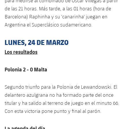
para medirse al combinado de Oscar Villegas a partir
Jugadores
Noticias
Apúntate a las amateurs
de las 21 horas. Más tarde, a las 01 horas (hora de
plusicon
más
Barcelona) Raphinha y su 'canarinha' juegan en
Calendario
Voleibol masculino
Apúntate a las amateurs
Argentina el Superclásico sudamericano.
PLUSICON
MÁS
Resultados
Voleibol femenino
Carnet de las Secciones Amateurs
League of Legends
LUNES, 24 DE MARZO
Clasificaciones
Los resultados
VALORANT Rising
Fotos
VALORANT Game Changers
Polonia 2 - 0 Malta
eFootball
Segundo triunfo para la Polonia de Lewandowski. El
delantero azulgrana no ha formado parte del once
titular y ha salido al terreno de juego en el minuto 66.
Con esta victoria pone punto y final al parón.
La agenda del día