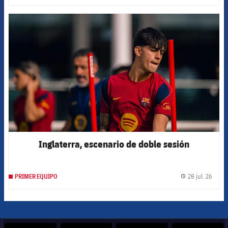
FCB Barcelona badge
Inglaterra, escenario de doble sesión
28 jul. 26
PRIMER EQUIPO
label.