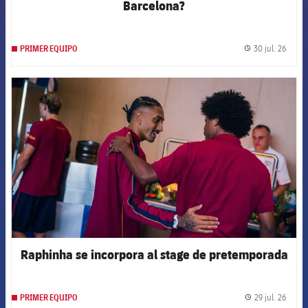
Barcelona?
30 jul. 26
PRIMER EQUIPO
label.
FCB Barcelona badge
Raphinha se incorpora al stage de pretemporada
29 jul. 26
PRIMER EQUIPO
label.