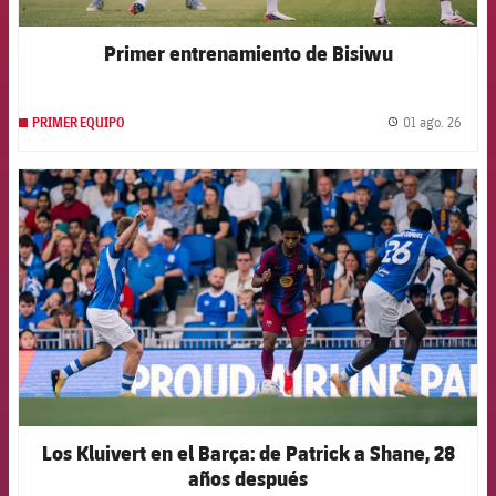
Primer entrenamiento de Bisiwu
01 ago. 26
PRIMER EQUIPO
label.
FCB Barcelona badge
Los Kluivert en el Barça: de Patrick a Shane, 28
años después