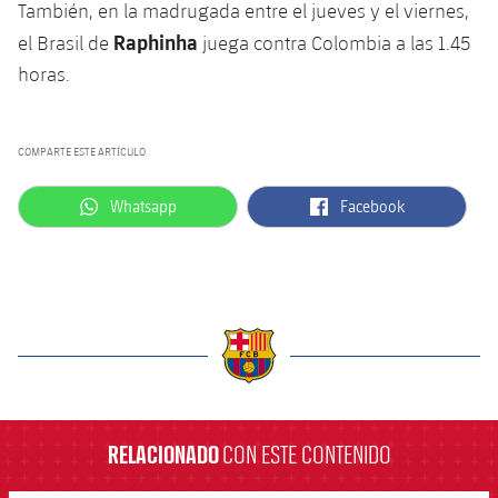
También, en la madrugada entre el jueves y el viernes,
Raphinha
el Brasil de
juega contra Colombia a las 1.45
horas.
COMPARTE ESTE ARTÍCULO
label.aria.whatsapp
label.aria.facebook
Whatsapp
Facebook
label.aria.barcelona
RELACIONADO
CON ESTE CONTENIDO