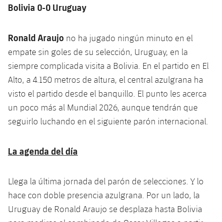
Jugadores
Bolivia 0-0 Uruguay
Clasificaciones
Juvenil
Noticias
Atletismo
plusicon
más
Fotos
Infantil
Ronald Araujo
no ha jugado ningún minuto en el
Actualidad
Baloncesto en silla de ruedas
plusicon
más
empate sin goles de su selección, Uruguay, en la
Historia
Alevín
siempre complicada visita a Bolivia. En el partido en El
Masculino
Actualidad
Hockey sobre hielo
plusicon
más
Alto, a 4.150 metros de altura, el central azulgrana ha
Palmarés
Femenino
visto el partido desde el banquillo. El punto les acerca
Jugadores
Actualidad
Hockey hierba
plusicon
más
un poco más al Mundial 2026, aunque tendrán que
Agenda
Calendario
seguirlo luchando en el siguiente parón internacional.
Jugadores
Noticias
Patinaje artístico
plusicon
más
Resultados
Calendario
La agenda del día
Hockey Hierba Masculino
Escuela de Patinaje
Actualidad
Clasificaciones
Resultados
Hockey Hierba Femenino
Plantilla
Rugby
Llega la última jornada del parón de selecciones. Y lo
plusicon
más
hace con doble presencia azulgrana. Por un lado, la
Clasificaciones
Agenda
Actualidad
Voleibol
Uruguay de Ronald Araujo se desplaza hasta Bolivia
plusicon
más