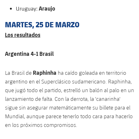
plusicon
más
Servicios Médicos
Acreditaciones
Fotos
Araujo
Fotos
Uruguay:
Infantil A
Entradas
SUB8 B
Calendario
Campus Verano
Actualidad
Accesibilidad
Historia
Instalaciones
MARTES, 25 DE MARZO
Infantil B
Resultados
Resultados
Juvenil
Los resultados
PLUSICON
MÁS
Palmarés
Clasificaciones
Jugadores
Cadete
Primer equipo
plusicon
más
Argentina 4-1 Brasil
Jugadors
Clasificaciones
Infantil
Actualidad
Barça Atlètic
plusicon
más
Raphinha
La Brasil de
ha caído goleada en territorio
Fotos
Alevín
Calendario
argentino en el Superclásico sudamericano. Raphinha,
Actualidad
Base
plusicon
más
Palmarés
que jugó todo el partido, estrelló un balón al palo en un
Entradas
Calendario
lanzamiento de falta. Con la derrota, la 'canarinha'
Campus Verano
Actualidad
Historia
sigue sin asegurar matemáticamente su billete para el
Resultados
Resultados
Barça C
Mundial, aunque parece tenerlo todo cara para hacerlo
PLUSICON
MÁS
en los próximos compromisos.
Clasificaciones
Jugadores
Junior
Información general
plusicon
más