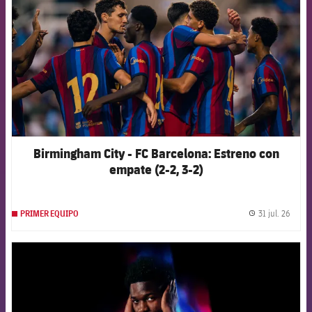
Birmingham City - FC Barcelona: Estreno con
empate (2-2, 3-2)
31 jul. 26
PRIMER EQUIPO
label.
FCB Barcelona badge