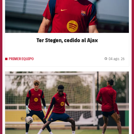
Ter Stegen, cedido al Ajax
04 ago. 26
PRIMER EQUIPO
label.
FCB Barcelona badge