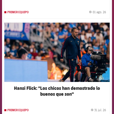
01 ago. 26
PRIMER EQUIPO
label.
FCB Barcelona badge
Hansi Flick: "Los chicos han demostrado lo
buenos que son"
31 jul. 26
PRIMER EQUIPO
label.