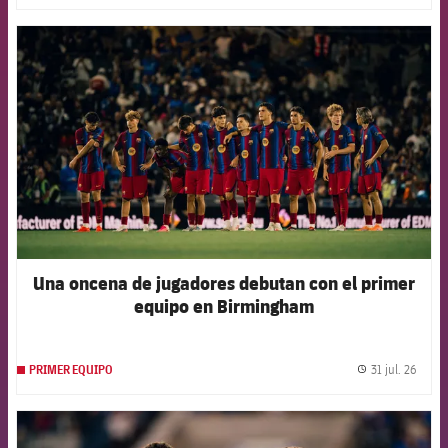
FCB Barcelona badge
Una oncena de jugadores debutan con el primer
equipo en Birmingham
31 jul. 26
PRIMER EQUIPO
label.
FCB Barcelona badge