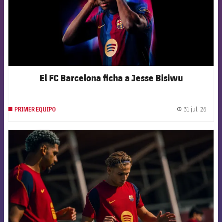
El FC Barcelona ficha a Jesse Bisiwu
31 jul. 26
PRIMER EQUIPO
label.
FCB Barcelona badge