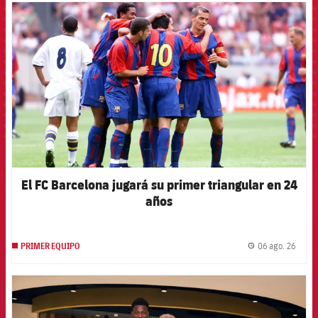
FCB Barcelona badge
El FC Barcelona jugará su primer triangular en 24
años
06 ago. 26
PRIMER EQUIPO
label.
FCB Barcelona badge