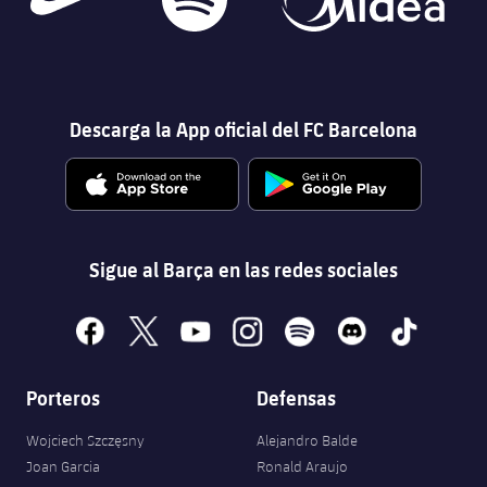
Descarga la App oficial del FC Barcelona
Sigue al Barça en las redes sociales
facebook
x
youtube
instagram
spotify
discord
tiktok
Porteros
Defensas
Wojciech Szczęsny
Alejandro Balde
Joan Garcia
Ronald Araujo