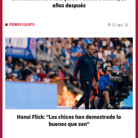
años después
01 ago. 26
PRIMER EQUIPO
label.
FCB Barcelona badge
Hansi Flick: "Los chicos han demostrado lo
buenos que son"