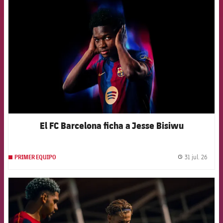
FCB Barcelona badge
El FC Barcelona ficha a Jesse Bisiwu
31 jul. 26
PRIMER EQUIPO
label.
FCB Barcelona badge