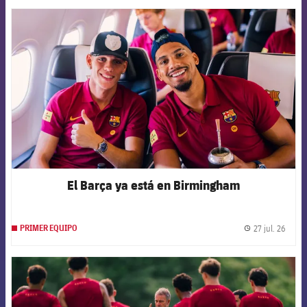
FCB Barcelona badge
El Barça ya está en Birmingham
27 jul. 26
PRIMER EQUIPO
label.
FCB Barcelona badge