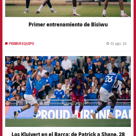
Primer entrenamiento de Bisiwu
01 ago. 26
PRIMER EQUIPO
label.
FCB Barcelona badge
Los Kluivert en el Barça: de Patrick a Shane, 28