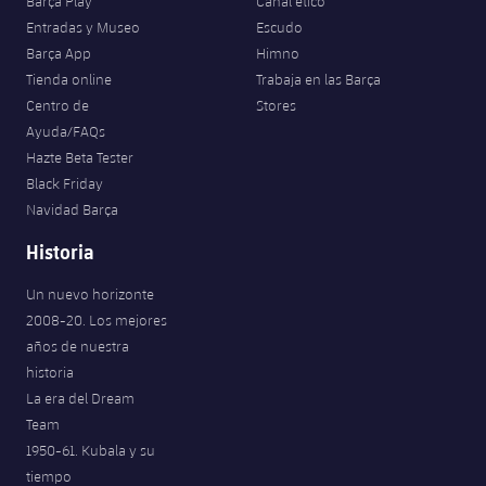
Barça Play
Canal ético
Entradas y Museo
Escudo
Barça App
Himno
Tienda online
Trabaja en las Barça
Centro de
Stores
Ayuda/FAQs
Hazte Beta Tester
Black Friday
Navidad Barça
Historia
Un nuevo horizonte
2008-20. Los mejores
años de nuestra
historia
La era del Dream
Team
1950-61. Kubala y su
tiempo