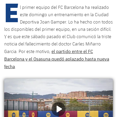
E
Calendario
Campus Verano
Base
l primer equipo del FC Barcelona ha realizado
SUB13
SUB13 B
Entradas
este domingo un entrenamiento en la Ciudad
Barça Atlètic
plusicon
más
PLUSICON
MÁS
Deportiva Joan Gamper. Lo ha hecho con todos
SUB12
SUB12 C
Gameday Shows
Junior
los disponibles del primer equipo, en una sesión difícil.
Primer Equipo
Instalaciones
plusicon
más
Y es que este sábado pasado el Club comunicó la triste
SUB11 A
SUB11 C
Resultados
Cadete A
noticia del fallecimiento del doctor Carles Miñarro
Actualidad
Barça Atlètic
Spotify Camp Nou
plusicon
más
SUB11 B
el partido entre el FC
Garcia. Por este motivo,
Clasificación
Cadete B
Calendario
Actualidad
Barcelona y el Osasuna quedó aplazado hasta nueva
Palau Blaugrana
Base
plusicon
más
SUB10 A
fecha
Jugadores
.
Infantil A
Entradas
Calendario
Estadi Johan Cruyff
Actualidad
SUB10 B
PLUSICON
MÁS
Fotos
Infantil B
Resultados
Resultados
Juvenil
Barça Cafe
Primer equipo
SUB9 A
plusicon
más
plusicon
más
Historia
Mini
Clasificaciones
Clasificaciones
Cadete A
Ciutat Esportiva
Actualidad
SUB9 B
Barça Atlètic
plusicon
más
Servicios
Palmarés
plusicon
más
Jugadores
Jugadores
Cadete B
Calendario
SUB8 A
La Masia
Actualidad
Base