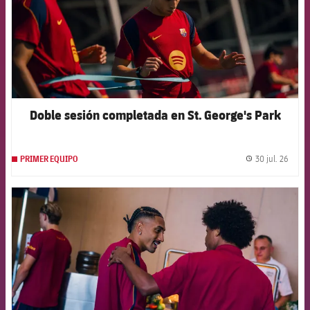
Doble sesión completada en St. George's Park
30 jul. 26
PRIMER EQUIPO
label.
FCB Barcelona badge