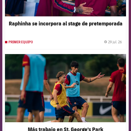
Raphinha se incorpora al stage de pretemporada
29 jul. 26
PRIMER EQUIPO
label.
FCB Barcelona badge
Más trabajo en St. George's Park