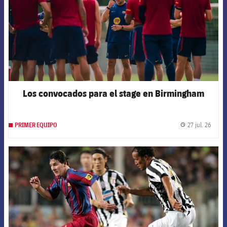
Los convocados para el stage en Birmingham
27 jul. 26
PRIMER EQUIPO
label.
FCB Barcelona badge