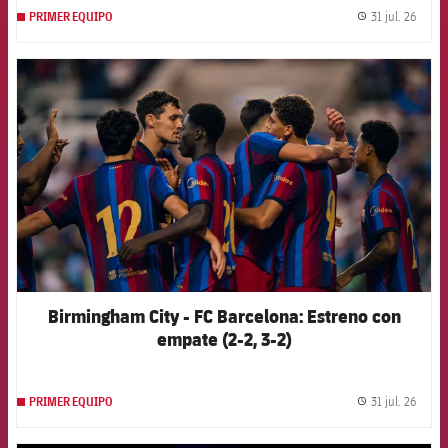
31 jul. 26
PRIMER EQUIPO
label.
FCB Barcelona badge
Birmingham City - FC Barcelona: Estreno con
empate (2-2, 3-2)
31 jul. 26
PRIMER EQUIPO
label.