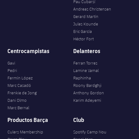
Pau Cubarsí
Andreas Christensen
Gerard Martín
Jules Kounde
Eric García
Héctor Fort
Centrocampistas
Delanteros
Gavi
Ferran Torres
Pedri
Lamine Yamal
Fermín López
Raphinha
Marc Casadó
Roony Bardghji
Frenkie de Jong
Anthony Gordon
Dani Olmo
Karim Adeyemi
Marc Bernal
Productos Barça
Club
Culers Membership
Spotify Camp Nou