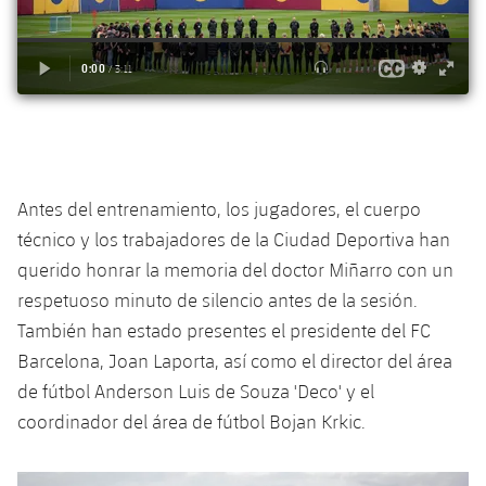
plusicon
más
Servicios Médicos
Acreditaciones
Fotos
Fotos
Infantil A
Entradas
SUB8 B
Calendario
Campus Verano
Actualidad
Accesibilidad
Historia
Instalaciones
Infantil B
Resultados
Resultados
Juvenil
PLUSICON
MÁS
Palmarés
Clasificaciones
Jugadores
Cadete
Primer equipo
plusicon
más
Jugadors
Antes del entrenamiento, los jugadores, el cuerpo
Clasificaciones
Infantil
Actualidad
Barça Atlètic
técnico y los trabajadores de la Ciudad Deportiva han
plusicon
más
Fotos
querido honrar la memoria del doctor Miñarro con un
Alevín
Calendario
Actualidad
Base
respetuoso minuto de silencio antes de la sesión.
plusicon
más
Palmarés
También han estado presentes el presidente del FC
Entradas
Calendario
Campus Verano
Actualidad
Barcelona, ​​Joan Laporta, así como el director del área
Historia
Resultados
de fútbol Anderson Luis de Souza 'Deco' y el
Resultados
Barça C
coordinador del área de fútbol Bojan Krkic.
PLUSICON
MÁS
Clasificaciones
Jugadores
Junior
Información general
plusicon
más
Anterior
label.aria.chevronleft
Siguiente
label.aria.