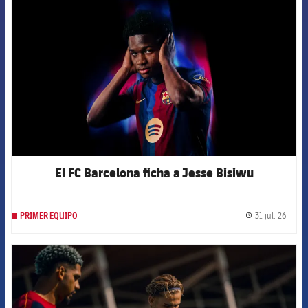
FCB Barcelona badge
El FC Barcelona ficha a Jesse Bisiwu
31 jul. 26
PRIMER EQUIPO
label.
FCB Barcelona badge