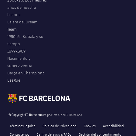
2008-20. Los mejores
años de nuestra
historia
La era del Dream
Team
1950-61. Kubala y su
tiempo
1899-1909.
Nacimiento y
supervivencia
Barça en Champions
League
© Copyright FC Barcelona
Página Oficial del FC Barcelona
Términos legales
Política de Privacidad
Cookies
Accesibilidad
Contáctenos
Centro de ayuda/FAQs
Gestión del consentimiento