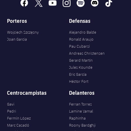
facebook
x
youtube
instagram
spotify
discord
tiktok
Porteros
Defensas
Wojciech Szczęsny
Alejandro Balde
Joan Garcia
Ronald Araujo
Pau Cubarsí
Andreas Christensen
Gerard Martín
Jules Kounde
Eric García
Héctor Fort
Centrocampistas
Delanteros
Gavi
Ferran Torres
Pedri
Lamine Yamal
Fermín López
Raphinha
Marc Casadó
Roony Bardghji