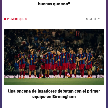
buenos que son"
31 jul. 26
PRIMER EQUIPO
label.
FCB Barcelona badge
Una oncena de jugadores debutan con el primer
equipo en Birmingham