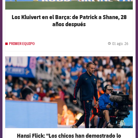
Los Kluivert en el Barça: de Patrick a Shane, 28
años después
01 ago. 26
PRIMER EQUIPO
label.
FCB Barcelona badge
Hansi Flick: "Los chicos han demostrado lo