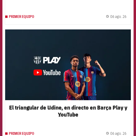
06 ago. 26
PRIMER EQUIPO
label.
FCB Barcelona badge
El triangular de Udine, en directo en Barça Play y
YouTube
06 ago. 26
PRIMER EQUIPO
label.