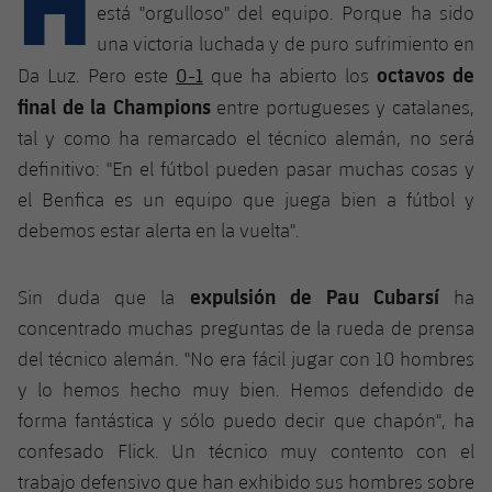
Calendario
Campus Verano
Base
está "orgulloso" del equipo. Porque ha sido
una victoria luchada y de puro sufrimiento en
SUB13
SUB13 B
Entradas
Barça Atlètic
octavos de
plusicon
más
0-1
Da Luz. Pero este
que ha abierto los
PLUSICON
MÁS
SUB12
final de la Champions
SUB12 C
entre portugueses y catalanes,
Gameday Shows
Junior
Primer Equipo
Instalaciones
plusicon
más
tal y como ha remarcado el técnico alemán, no será
SUB11 A
SUB11 C
definitivo: "En el fútbol pueden pasar muchas cosas y
Resultados
Cadete A
Actualidad
Barça Atlètic
Spotify Camp Nou
plusicon
más
el Benfica es un equipo que juega bien a fútbol y
SUB11 B
Clasificación
debemos estar alerta en la vuelta".
Cadete B
Calendario
Actualidad
Palau Blaugrana
Base
plusicon
más
SUB10 A
Jugadores
Infantil A
Entradas
expulsión de Pau Cubarsí
Sin duda que la
ha
Calendario
Estadi Johan Cruyff
Actualidad
SUB10 B
PLUSICON
MÁS
concentrado muchas preguntas de la rueda de prensa
Fotos
Infantil B
Resultados
Resultados
del técnico alemán. "No era fácil jugar con 10 hombres
Juvenil
Barça Cafe
Primer equipo
SUB9 A
plusicon
más
plusicon
más
Historia
y lo hemos hecho muy bien. Hemos defendido de
Mini
Clasificaciones
Clasificaciones
Cadete A
forma fantástica y sólo puedo decir que chapón", ha
Ciutat Esportiva
Actualidad
SUB9 B
Barça Atlètic
plusicon
más
Servicios
Palmarés
confesado Flick. Un técnico muy contento con el
plusicon
más
Jugadores
Jugadores
Cadete B
Calendario
trabajo defensivo que han exhibido sus hombres sobre
SUB8 A
La Masia
Actualidad
Base