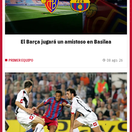
El Barça jugará un amistoso en Basilea
08 ago. 26
PRIMER EQUIPO
label.
FCB Barcelona badge