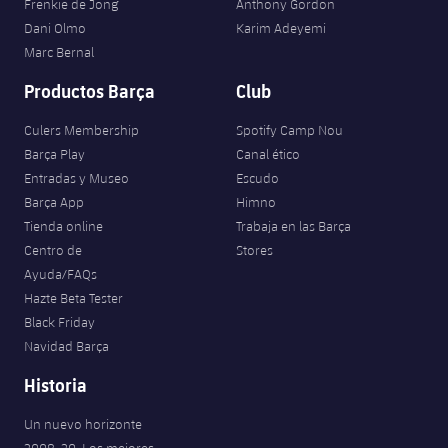
Frenkie de Jong
Anthony Gordon
Dani Olmo
Karim Adeyemi
Marc Bernal
Productos Barça
Club
Culers Membership
Spotify Camp Nou
Barça Play
Canal ético
Entradas y Museo
Escudo
Barça App
Himno
Tienda online
Trabaja en las Barça
Centro de
Stores
Ayuda/FAQs
Hazte Beta Tester
Black Friday
Navidad Barça
Historia
Un nuevo horizonte