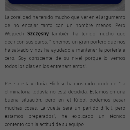
Jugadores
Clasificaciones
Juvenil
Noticias
Atletismo
plusicon
más
La coralidad ha tenido mucho que ver en el argumento
Fotos
Infantil
de no encajar tanto con un hombre menos. Pero
Actualidad
Baloncesto en silla de ruedas
plusicon
más
Historia
Szczęsny
Wojciech
también ha tenido mucho que
Alevín
Masculino
decir con sus paros: "Tenemos un gran portero que nos
Actualidad
Hockey sobre hielo
plusicon
más
Palmarés
ha salvado y nos ha ayudado a mantener la portería a
Femenino
Jugadores
cero. Soy consciente de su nivel porque lo vemos
Actualidad
Hockey hierba
plusicon
más
todos los días en los entrenamientos".
Agenda
Calendario
Jugadores
Noticias
Patinaje artístico
plusicon
más
Pese a esta victoria, Flick se ha mostrado prudente. "La
Resultados
Calendario
Hockey Hierba Masculino
Escuela de Patinaje
Actualidad
eliminatoria todavía no está decidida. Estamos en una
buena situación, pero en el fútbol podemos pasar
Clasificaciones
Resultados
Hockey Hierba Femenino
Plantilla
Rugby
muchas cosas. La vuelta será un partido difícil, pero
plusicon
más
estamos preparados", ha explicado un técnico
Clasificaciones
Agenda
Actualidad
Voleibol
contento con la actitud de su equipo.
plusicon
más