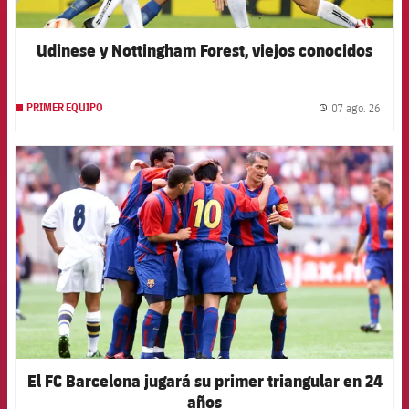
Udinese y Nottingham Forest, viejos conocidos
07 ago. 26
PRIMER EQUIPO
label.
FCB Barcelona badge
El FC Barcelona jugará su primer triangular en 24
años