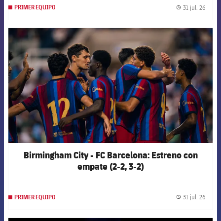
31 jul. 26
PRIMER EQUIPO
label.
FCB Barcelona badge
Birmingham City - FC Barcelona: Estreno con
empate (2-2, 3-2)
31 jul. 26
PRIMER EQUIPO
label.