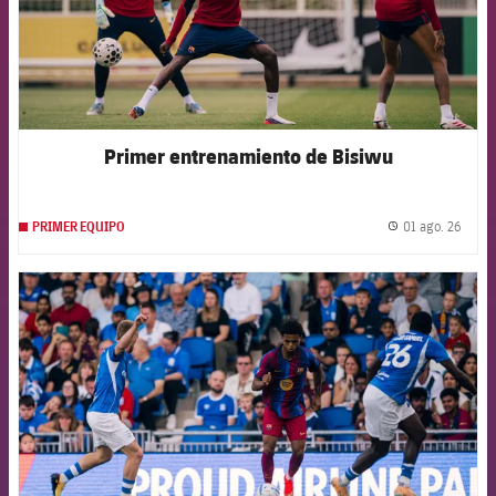
Primer entrenamiento de Bisiwu
01 ago. 26
PRIMER EQUIPO
label.
FCB Barcelona badge