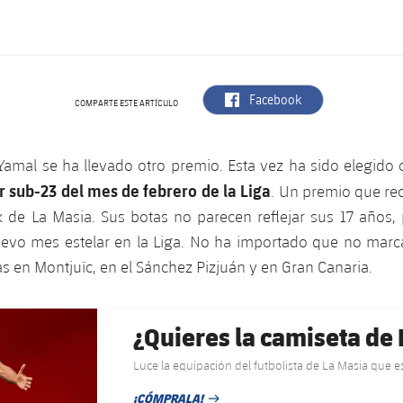
label.aria.facebook
Facebook
COMPARTE ESTE ARTÍCULO
amal se ha llevado otro premio. Esta vez ha sido elegido
r sub-23 del mes de febrero de la Liga
. Un premio que re
k de La Masia. Sus botas no parecen reflejar sus 17 años,
evo mes estelar en la Liga. No ha importado que no marc
s en Montjuïc, en el Sánchez Pizjuán y en Gran Canaria.
¿Quieres la camiseta de
Luce la equipación del futbolista de La Masia que e
¡CÓMPRALA!