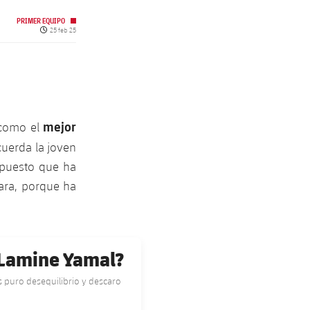
PRIMER EQUIPO
Fecha de publicación
25 feb 25
mejor
 como el
cuerda la joven
 puesto que ha
ara, porque ha
 Lamine Yamal?
s puro desequilibrio y descaro