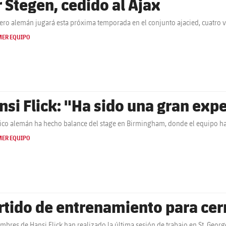
r Stegen, cedido al Ajax
tero alemán jugará esta próxima temporada en el conjunto ajacied, cuatro
MER EQUIPO
nsi Flick: "Ha sido una gran exp
nico alemán ha hecho balance del stage en Birmingham, donde el equipo ha 
MER EQUIPO
rtido de entrenamiento para cerr
mbres de Hansi Flick han realizado la última sesión de trabajo en St. Georg