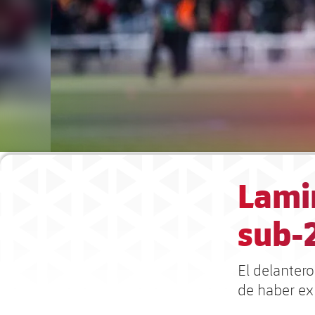
Lami
sub-2
El delanter
de haber ex