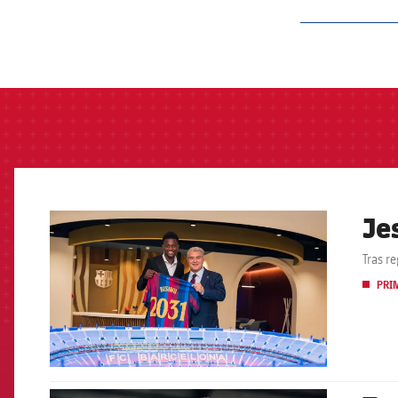
label.aria.barcelon
Je
FCB Barcelona badge
Tras r
PRI
FCB Barcelona badge