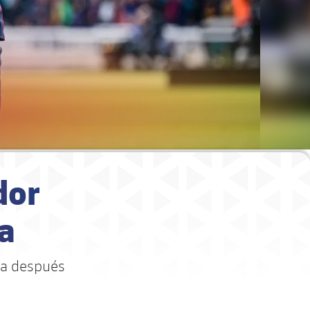
dor
ga
ga después