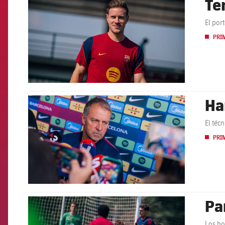
Te
El por
PRI
Ha
FCB Barcelona badge
El téc
PRI
Pa
FCB Barcelona badge
Los ho