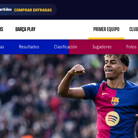
artidos
COMPRAR ENTRADAS
RS
BARÇA PLAY
PRIMER EQUIPO
CLUB
LABEL.ARIA.CARE
as
Resultados
Clasificación
Jugadores
Fotos