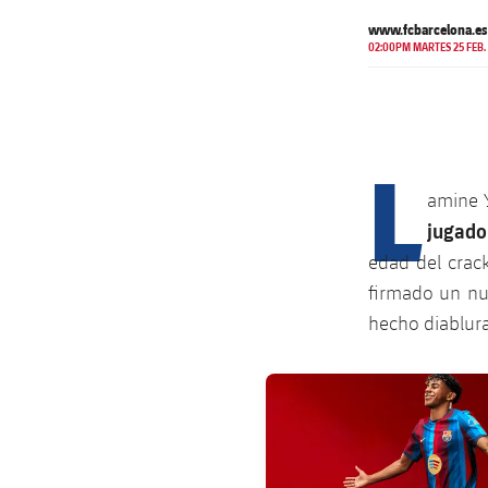
www.fcbarcelona.es
02:00PM MARTES 25 FEB.
L
amine Y
jugado
edad del crac
firmado un nu
hecho diablura
FC Barcelona club badge