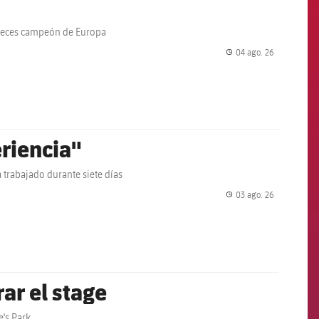
 veces campeón de Europa
04 ago. 26
label.share.
eriencia"
trabajado durante siete días
03 ago. 26
label.share.
ar el stage
e's Park