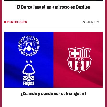
El Barça jugará un amistoso en Basilea
08 ago. 26
PRIMER EQUIPO
label.
FCB Barcelona badge
¿Cuándo y dónde ver el triangular?