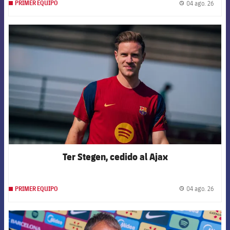
04 ago. 26
PRIMER EQUIPO
label.
FCB Barcelona badge
Ter Stegen, cedido al Ajax
04 ago. 26
PRIMER EQUIPO
label.
FCB Barcelona badge