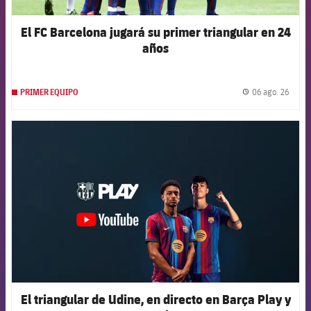
El FC Barcelona jugará su primer triangular en 24
años
06 ago. 26
PRIMER EQUIPO
label.
FCB Barcelona badge
El triangular de Udine, en directo en Barça Play y