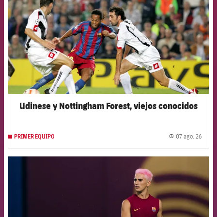
Udinese y Nottingham Forest, viejos conocidos
07 ago. 26
PRIMER EQUIPO
label.
FCB Barcelona badge