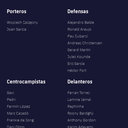
Porteros
Defensas
Wojciech Szczęsny
Alejandro Balde
Joan Garcia
Ronald Araujo
Pau Cubarsí
Andreas Christensen
Gerard Martín
Jules Kounde
Eric García
Héctor Fort
Centrocampistas
Delanteros
Gavi
Ferran Torres
Pedri
Lamine Yamal
Fermín López
Raphinha
Marc Casadó
Roony Bardghji
Frenkie de Jong
Anthony Gordon
Dani Olmo
Karim Adeyemi