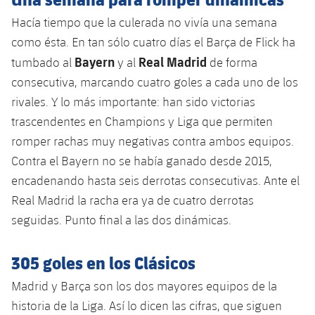
Jugadores
Clasificaciones
Juvenil
Hacía tiempo que la culerada no vivía una semana
Noticias
Atletismo
plusicon
más
como ésta. En tan sólo cuatro días el Barça de Flick ha
Fotos
Infantil
Bayern
Real Madrid
Actualidad
tumbado al
y al
de forma
Baloncesto en silla de ruedas
plusicon
más
Historia
consecutiva, marcando cuatro goles a cada uno de los
Alevín
Masculino
Actualidad
rivales. Y lo más importante: han sido victorias
Hockey sobre hielo
plusicon
más
Palmarés
trascendentes en Champions y Liga que permiten
Femenino
Jugadores
Actualidad
romper rachas muy negativas contra ambos equipos.
Hockey hierba
plusicon
más
Contra el Bayern no se había ganado desde 2015,
Agenda
Calendario
Jugadores
Noticias
encadenando hasta seis derrotas consecutivas. Ante el
Patinaje artístico
plusicon
más
Real Madrid la racha era ya de cuatro derrotas
Resultados
Calendario
Hockey Hierba Masculino
Escuela de Patinaje
Actualidad
seguidas. Punto final a las dos dinámicas.
Clasificaciones
Resultados
Hockey Hierba Femenino
Plantilla
Rugby
305 goles en los Clásicos
plusicon
más
Clasificaciones
Madrid y Barça son los dos mayores equipos de la
Agenda
Actualidad
Voleibol
plusicon
más
historia de la Liga. Así lo dicen las cifras, que siguen