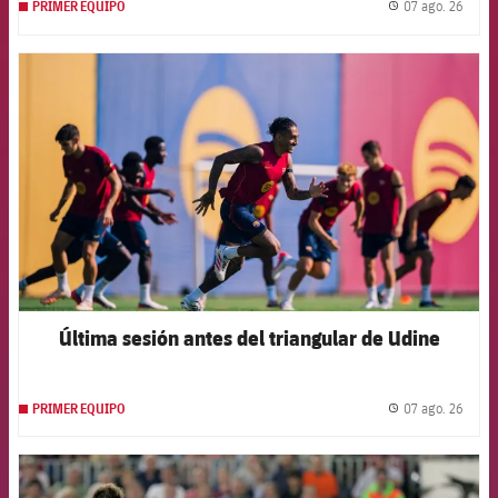
07 ago. 26
PRIMER EQUIPO
label.
FCB Barcelona badge
Última sesión antes del triangular de Udine
07 ago. 26
PRIMER EQUIPO
label.
FCB Barcelona badge