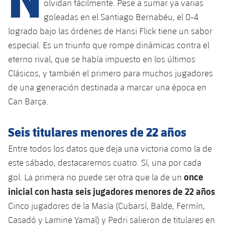
Calendario
olvidan fácilmente. Pese a sumar ya varias
Campus Verano
Base
goleadas en el Santiago Bernabéu, el 0-4
SUB13
SUB13 B
Entradas
Barça Atlètic
logrado bajo las órdenes de Hansi Flick tiene un sabor
plusicon
más
PLUSICON
MÁS
especial. Es un triunfo que rompe dinámicas contra el
SUB12
SUB12 C
Gameday Shows
Junior
Primer Equipo
eterno rival, que se había impuesto en los últimos
Instalaciones
plusicon
más
SUB11 A
Clásicos, y también el primero para muchos jugadores
SUB11 C
Resultados
Cadete A
Actualidad
Barça Atlètic
Spotify Camp Nou
de una generación destinada a marcar una época en
plusicon
más
SUB11 B
Can Barça.
Clasificación
Cadete B
Calendario
Actualidad
Palau Blaugrana
Base
plusicon
más
SUB10 A
Jugadores
Seis titulares menores de 22 años
Infantil A
Entradas
Calendario
Estadi Johan Cruyff
Actualidad
SUB10 B
Entre todos los datos que deja una victoria como la de
PLUSICON
MÁS
Fotos
Infantil B
Resultados
este sábado, destacaremos cuatro. Sí, una por cada
Resultados
Juvenil
Barça Cafe
Primer equipo
SUB9 A
plusicon
más
once
gol. La primera no puede ser otra que la de un
plusicon
más
Historia
Mini
Clasificaciones
Clasificaciones
inicial con hasta seis jugadores menores de 22 años
Cadete A
.
Ciutat Esportiva
Actualidad
SUB9 B
Barça Atlètic
plusicon
más
Servicios
Palmarés
Cinco jugadores de la Masía (Cubarsí, Balde, Fermín,
plusicon
más
Jugadores
Jugadores
Cadete B
Casadó y Lamine Yamal) y Pedri salieron de titulares en
Calendario
SUB8 A
La Masia
Actualidad
Base