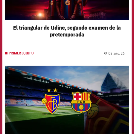
El triangular de Udine, segundo examen de la
pretemporada
08 ago. 26
PRIMER EQUIPO
label.
FCB Barcelona badge