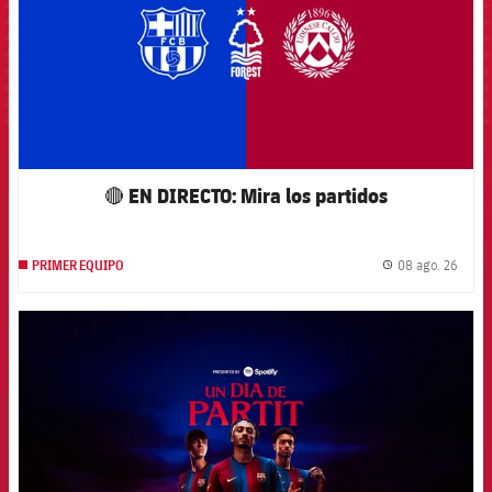
🔴 EN DIRECTO: Mira los partidos
08 ago. 26
PRIMER EQUIPO
label.
FCB Barcelona badge