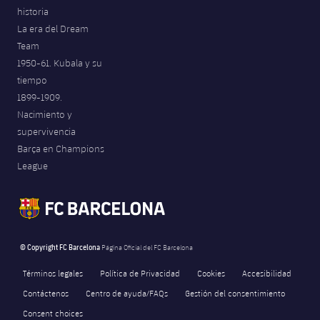
historia
La era del Dream
Team
1950-61. Kubala y su
tiempo
1899-1909.
Nacimiento y
supervivencia
Barça en Champions
League
© Copyright FC Barcelona
Página Oficial del FC Barcelona
Términos legales
Política de Privacidad
Cookies
Accesibilidad
Contáctenos
Centro de ayuda/FAQs
Gestión del consentimiento
Consent choices