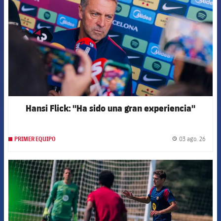
Hansi Flick: "Ha sido una gran experiencia"
03 ago. 26
PRIMER EQUIPO
label.
FCB Barcelona badge