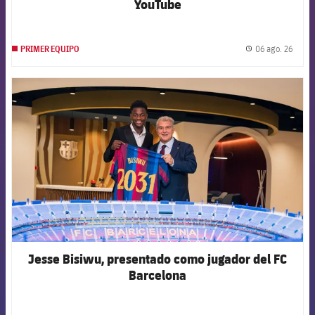
YouTube
06 ago. 26
PRIMER EQUIPO
label.
FCB Barcelona badge
Jesse Bisiwu, presentado como jugador del FC
Barcelona