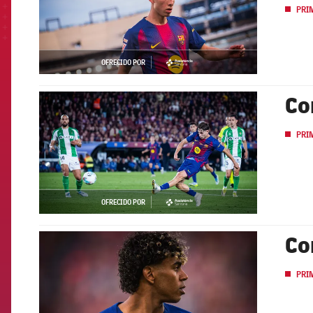
PRI
OFRECIDO POR
asistencia
Co
FCB Barcelona badge
PRI
OFRECIDO POR
asistencia
Co
FCB Barcelona badge
PRI