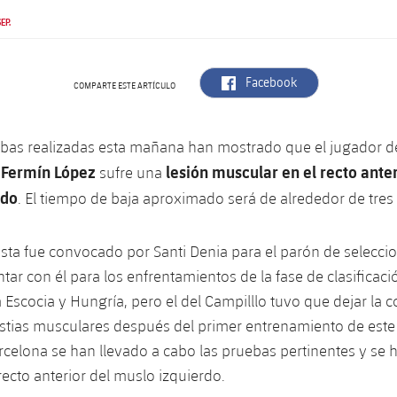
EP.
label.aria.facebook
Facebook
COMPARTE ESTE ARTÍCULO
bas realizadas esta mañana han mostrado que el jugador d
Fermín López
lesión muscular en el recto ante
o
sufre una
rdo
. El tiempo de baja aproximado será de alrededor de tre
sta fue convocado por Santi Denia para el parón de seleccio
ntar con él para los enfrentamientos de la fase de clasificac
a Escocia y Hungría, pero el del Campilllo tuvo que dejar la 
stias musculares después del primer entrenamiento de este
celona se han llevado a cabo las pruebas pertinentes y se
 recto anterior del muslo izquierdo.