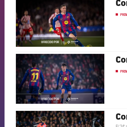
Co
PRI
OFRECIDO POR
asistencia
Co
FCB Barcelona badge
PRI
OFRECIDO POR
asistencia
Co
FCB Barcelona badge
El '24