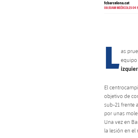
fcbarcelona.cat
08:30AM MIÉRCOLES 04 S
L
as prue
equip
izquie
El centrocampi
objetivo de co
sub-21 frente 
por unas mole
Una vez en Bar
la lesión en el