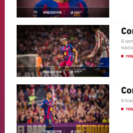
OFRECIDO POR
asistencia
Co
FCB Barcelona badge
El cen
tobill
PRI
OFRECIDO POR
asistencia
Co
FCB Barcelona badge
El bra
PRI
OFRECIDO POR