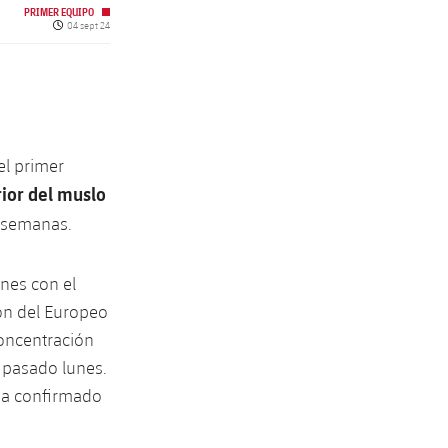
PRIMER EQUIPO
Fecha de publicación
04 sept 24
el primer
rior del muslo
s semanas.
nes con el
ión del Europeo
concentración
 pasado lunes.
 ha confirmado