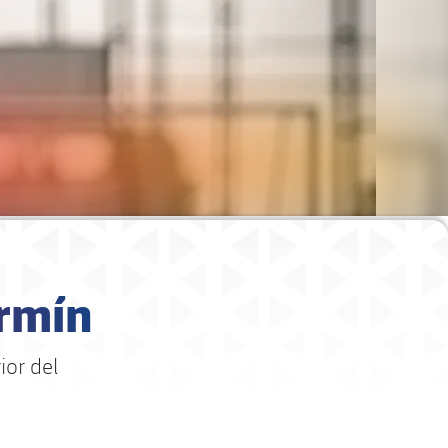
rmín
ior del