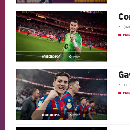
asistencia
Co
FCB Barcelona badge
El gua
PRI
OFRECIDO POR
asistencia
Ga
FCB Barcelona badge
El cen
PRI
OFRECIDO POR
asistencia
FCB Barcelona badge