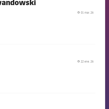
ewandowski
01 mar. 26
label.share.
22 ene. 26
label.share.