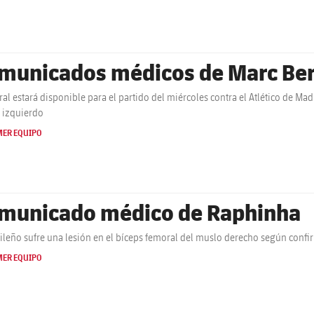
municados médicos de Marc Bern
tral estará disponible para el partido del miércoles contra el Atlético de M
o izquierdo
MER EQUIPO
municado médico de Raphinha
sileño sufre una lesión en el bíceps femoral del muslo derecho según conf
MER EQUIPO