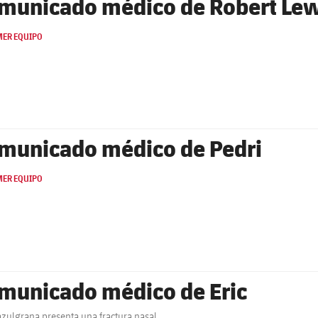
municado médico de Robert L
MER EQUIPO
municado médico de Pedri
MER EQUIPO
municado médico de Eric
' azulgrana presenta una fractura nasal