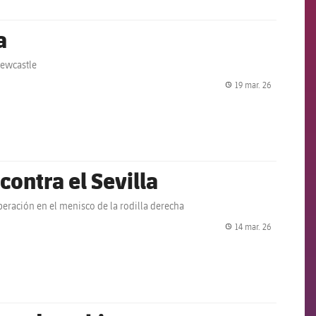
a
Newcastle
19 mar. 26
label.share.
contra el Sevilla
eración en el menisco de la rodilla derecha
14 mar. 26
label.share.