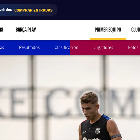
artidos
COMPRAR ENTRADAS
RS
BARÇA PLAY
PRIMER EQUIPO
CLUB
LABEL.ARIA.CARE
as
Resultados
Clasificación
Jugadores
Fotos