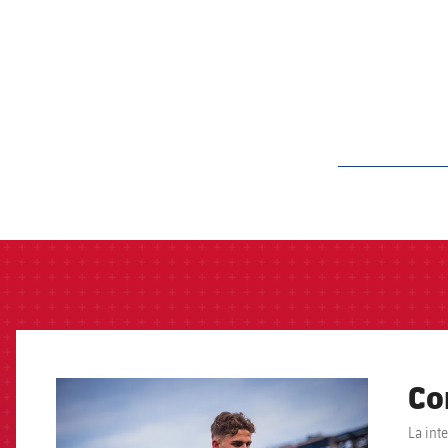
label.aria.barcelon
Co
FCB Barcelona badge
La int