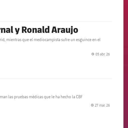
al y Ronald Araujo
adrid, mientras que el mediocampista sufre un esguince en el
05 abr. 26
label.share.
irman las pruebas médicas que le ha hecho la CBF
27 mar. 26
label.share.