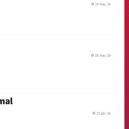
19 may. 26
label.share.
18 may. 26
label.share.
mal
23 abr. 26
label.share.