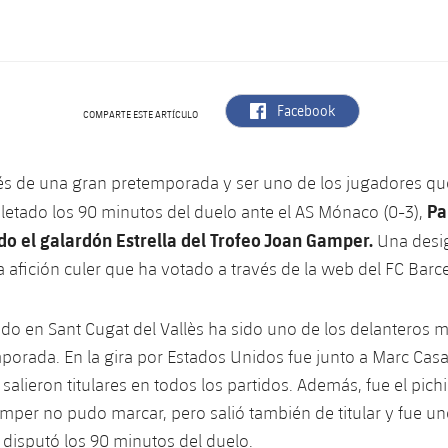
label.aria.facebook
Facebook
COMPARTE ESTE ARTÍCULO
s de una gran pretemporada y ser uno de los jugadores qu
Pau
etado los 90 minutos del duelo ante el AS Mónaco (0-3),
do el galardón Estrella del Trofeo Joan Gamper.
Una desi
a afición culer que ha votado a través de la web del FC Barc
ido en Sant Cugat del Vallès ha sido uno de los delanteros
porada. En la gira por Estados Unidos fue junto a Marc Casa
salieron titulares en todos los partidos. Además, fue el pichi
amper no pudo marcar, pero salió también de titular y fue uno
disputó los 90 minutos del duelo.