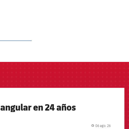
iangular en 24 años
06 ago. 26
label.share.