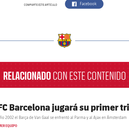
label.aria.facebook
Facebook
COMPARTE ESTE ARTÍCULO
a
RELACIONADO
CON ESTE CONTENIDO
 FC Barcelona jugará su primer tr
año 2002 el Barça de Van Gaal se enfrentó al Parma y al Ajax en Ámsterdam
MER EQUIPO