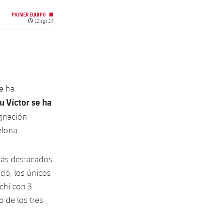
PRIMER EQUIPO
Fecha de publicación
12 ago 24
e ha
 Víctor se ha
gnación
elona.
 más destacados
dó, los únicos
chi con 3
 de los tres