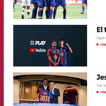
El
FCB Barcelona badge
Sigue 
PRI
Je
FCB Barcelona badge
Tras r
PRI