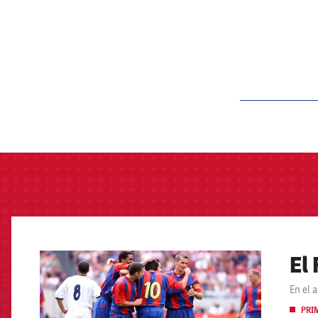
label.aria.barcelon
El
FCB Barcelona badge
En el 
PRI