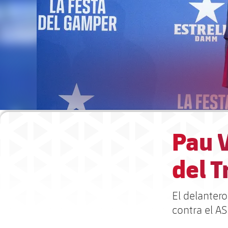
Pau V
del 
El delanter
contra el A