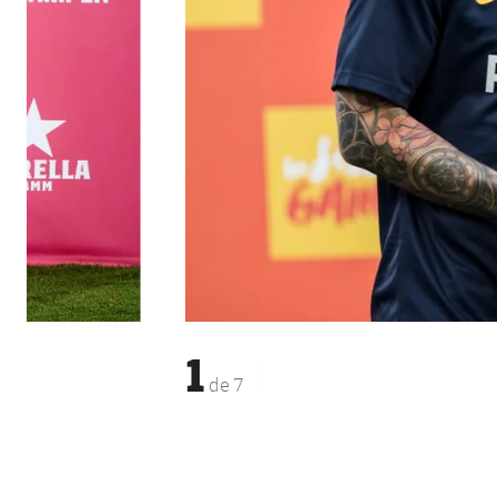
1
de
7