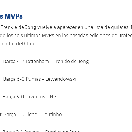
os MVPs
Frenkie de Jong vuelve a aparecer en una lista de quilates
do los seis últimos MVPs en las pasadas ediciones del trofeo
ndador del Club.
: Barça 4-2 Tottenham - Frenkie de Jong
: Barça 6-0 Pumas - Lewandowski
: Barça 3-0 Juventus - Neto
 Barça 1-0 Elche - Coutinho
 Barça 2-1 Arsenal - Frenkie de Jong