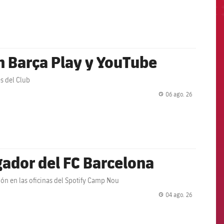
en Barça Play y YouTube
es del Club
06 ago. 26
label.share.
ador del FC Barcelona
ción en las oficinas del Spotify Camp Nou
04 ago. 26
label.share.