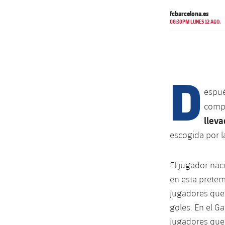
fcbarcelona.es
08:30PM LUNES 12 AGO.
D
espué
compl
lleva
escogida por l
El jugador nac
en esta pretem
jugadores que 
goles. En el G
jugadores que 