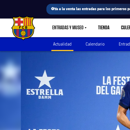
⚽Ya a la venta las entradas para los primeros p
ENTRADAS Y MUSEO
TIENDA
CULE
LABEL.SHARE.CARETDOWN
FC Barcelona club badge
Actualidad
Calendario
Entrad